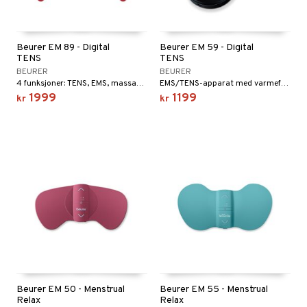
n
 & mineral
itet & amming
se
terie & PMS
stilskudd
Beurer EM 89 - Digital
Beurer EM 59 - Digital
TENS
TENS
& negler
stilskudd
in
BEURER
BEURER
4 funksjoner: TENS, EMS, massasje og varme.
EMS/TENS-apparat med varmefunksjon og 4 elektroder.
 øyne
ta
ggende & lindrende
1999
1199
kr
kr
kar
yst
yst
dempende
lskudd
er
nergi
t
pigment
melse
biloba
uskler
er
se & hals
rkende
g
tarm
erolsenkende
lskudd
r
emmende
fettsyrer
jon
es
idler
ttsyrer
het & uro
ot
else
m
hygiene
ndra
gulerende
Beurer EM 50 - Menstrual
Beurer EM 55 - Menstrual
Relax
Relax
rodukter
ium
pleie