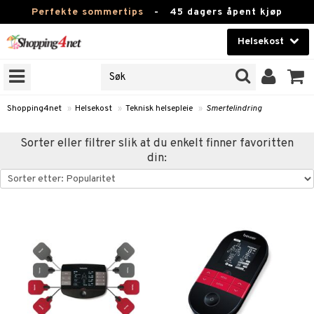
Perfekte sommertips
-
45 dagers åpent kjøp
Helsekost
RKER
Skjønnhet
JER
ODUKTER
Kontaktlinser
Shopping4net
»
Helsekost
»
Teknisk helsepleie
»
Smertelindring
Helsekost
Sorter eller filtrer slik at du enkelt finner favoritten
din:
Apotek
Fitness
Hjem & innredning
r
ntolerant
Leketøy, Barn & Baby
fettsyrer
Varemerker
ood
ttsyrer
er
Kampanjer
er
ie