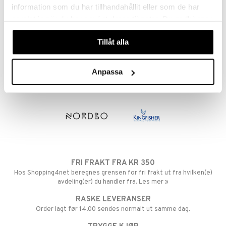
sialprodukter
per
idanter
information som du har tillhandahållit eller som de har
ål & svar
samlat in när du har använt deras tjänster. Du godkänner
creme
brenning
iner
rodukt
våra cookies vid fortsatt användande av vår webbplats.
erstatning
Tillåt alla
elingen
iner
Anpassa
taminer
FRI FRAKT FRA KR 350
Hos Shopping4net beregnes grensen for fri frakt ut fra hvilken(e)
avdeling(er) du handler fra. Les mer »
RASKE LEVERANSER
Order lagt før 14.00 sendes normalt ut samme dag.