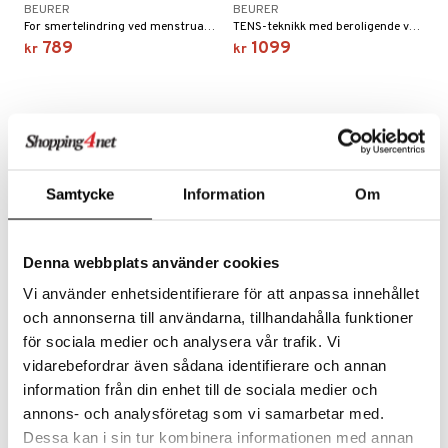
BEURER
BEURER
For smertelindring ved menstruasjonssmerter og smerte forårsaket av endometriose.
TENS-teknikk med beroligende varme og tilbyr diskret og daglig hjelp for å lindre magesmerter.
bérprodukter
ning
neraler
frø & nøtter
789
1099
kr
kr
emer
d
 fot
ecremer
pleie
elsepleie
r & buljong
ie
gjøring
dpleie
lsam
baking
sialprodukter
behør
ampo
& frøpasta
tikk
ter
Samtycke
Information
Om
sialprodukter
d
fett
pi
per
, dusj & såpe
aring
 tenner
je
Denna webbplats använder cookies
ne
ylotion
ood
lindring
Vi använder enhetsidentifierare för att anpassa innehållet
o
ade
e
g & avgiftning
och annonserna till användarna, tillhandahålla funktioner
Beurer EM 49 - Digital
Beurer EM 41/49/80/95 -
för sociala medier och analysera vår trafik. Vi
TENS
Small Electrodes
riske oljer
kyttelse
ksjon
BEURER
BEURER
vidarebefordrar även sådana identifierare och annan
ppspeeling
Elektronisk nerve- og muskelstimulasjon.
8-pack med elektroder.
ersun
g
produkter
r
information från din enhet till de sociala medier och
749
289
kr
kr
annons- och analysföretag som vi samarbetar med.
e
n uten sol
ereddik
 & K
t
Dessa kan i sin tur kombinera informationen med annan