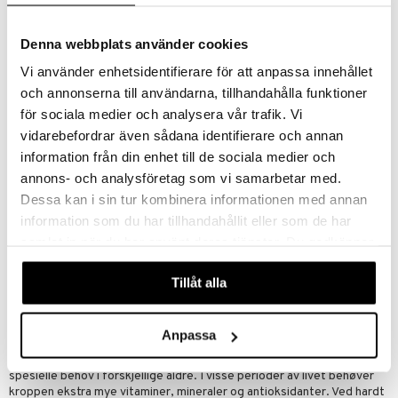
o
ade
e
brenning
iner
rodukt
riske oljer
kyttelse
erstatning
Denna webbplats använder cookies
elingen
ppspeeling
ersun
g
produkter
iner
Vi använder enhetsidentifierare för att anpassa innehållet
och annonserna till användarna, tillhandahålla funktioner
e
n uten sol
för sociala medier och analysera vår trafik. Vi
sialprodukter
per
vidarebefordrar även sådana identifierare och annan
information från din enhet till de sociala medier och
creme
taminer
annons- och analysföretag som vi samarbetar med.
Dessa kan i sin tur kombinera informationen med annan
BioCare Man Multitillskott
Multivitamin Man
information som du har tillhandahållit eller som de har
BIOCARE
NEW NORDIC
samlat in när du har använt deras tjänster. Du godkänner
Multivitamin for menn med høy potens.
New Nordics multivitamin for menn er et skreddersydd daglig tilskudd som sørger for tilførsel av viktige næringsstoffer.
våra cookies vid fortsatt användande av vår webbplats.
519
189
kr
kr
Tillåt alla
Næringstilskudd
Anpassa
Innenfor helsekost finnes en rekke produkter rettet mot mannens
spesielle behov i forskjellige aldre. I visse perioder av livet behøver
kroppen ekstra mye vitaminer, mineraler og antioksidanter. Ved hardt