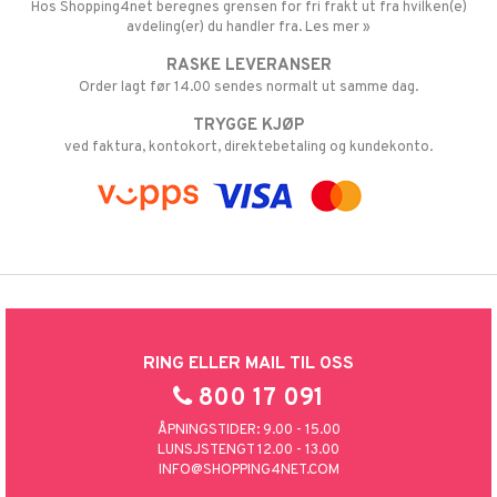
Hos Shopping4net beregnes grensen for fri frakt ut fra hvilken(e)
avdeling(er) du handler fra. Les mer »
RASKE LEVERANSER
Order lagt før 14.00 sendes normalt ut samme dag.
TRYGGE KJØP
ved faktura, kontokort, direktebetaling og kundekonto.
RING ELLER MAIL TIL OSS
800 17 091
ÅPNINGSTIDER: 9.00 - 15.00
LUNSJSTENGT 12.00 - 13.00
INFO@SHOPPING4NET.COM