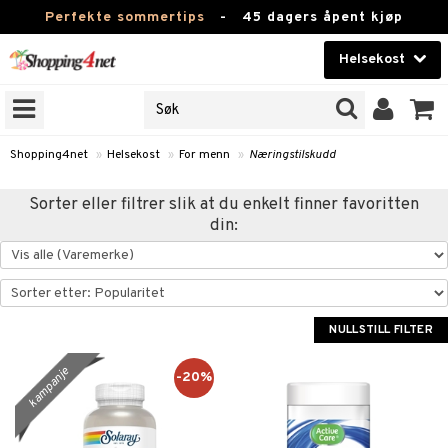
Perfekte sommertips
-
45 dagers åpent kjøp
Helsekost
RKER
Skjønnhet
JER
ODUKTER
Kontaktlinser
Shopping4net
»
Helsekost
»
For menn
»
Næringstilskudd
Helsekost
Sorter eller filtrer slik at du enkelt finner favoritten
din:
Apotek
Fitness
Hjem & innredning
NULLSTILL FILTER
r
ntolerant
Leketøy, Barn & Baby
fettsyrer
kampanje
-20%
Varemerker
ood
ttsyrer
er
Kampanjer
er
ie