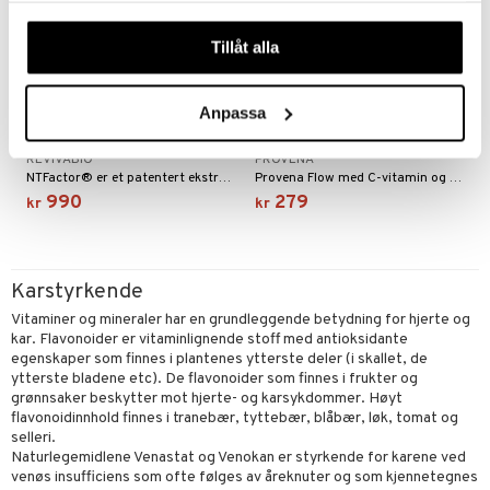
våra cookies vid fortsatt användande av vår webbplats.
Tillåt alla
Anpassa
NTFactor
Provena Flow
REVIVABIO
PROVENA
NTFactor® er et patentert ekstrakt av fosfolipider og glykolipider (flerumettede fettsyrer) fra lecitin (soyalecitin).
Provena Flow med C-vitamin og serveratrol som bidrar til blodårenes normale funksjon
990
279
kr
kr
Karstyrkende
Vitaminer og mineraler har en grundleggende betydning for hjerte og
kar. Flavonoider er vitaminlignende stoff med antioksidante
egenskaper som finnes i plantenes ytterste deler (i skallet, de
ytterste bladene etc). De flavonoider som finnes i frukter og
grønnsaker beskytter mot hjerte- og karsykdommer. Høyt
flavonoidinnhold finnes i tranebær, tyttebær, blåbær, løk, tomat og
selleri.
Naturlegemidlene Venastat og Venokan er styrkende for karene ved
venøs insufficiens som ofte følges av åreknuter og som kjennetegnes