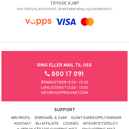
TRYGGE KJØP
ved faktura, kontokort, direktebetaling og kundekonto.
RING ELLER MAIL TIL OSS
800 17 091
ÅPNINGSTIDER: 9.00 - 15.00
LUNSJSTENGT 12.00 - 13.00
INFO@SHOPPING4NET.COM
SUPPORT
MIN PROFIL
SPØRSMÅL & SVAR
GLEMT KUNDEOPPLYSNINGER
KONTAKT
BLI AFFILIATE
COOKIES
INTEGRITETSPOLICY