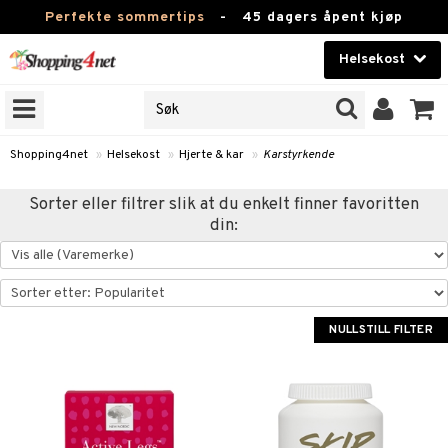
Perfekte sommertips
-
45 dagers åpent kjøp
Helsekost
RKER
Skjønnhet
JER
ODUKTER
Kontaktlinser
Shopping4net
»
Helsekost
»
Hjerte & kar
»
Karstyrkende
Helsekost
Sorter eller filtrer slik at du enkelt finner favoritten
din:
Apotek
Fitness
Hjem & innredning
NULLSTILL FILTER
r
ntolerant
Leketøy, Barn & Baby
fettsyrer
Varemerker
ood
ttsyrer
er
Kampanjer
er
ie