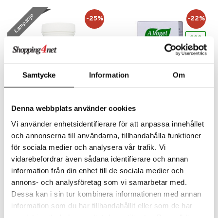
ne
ylotion
ood
indring
idanter
ål & svar
kampanje
-25%
-22%
o
ade
e
brenning
iner
rodukt
riske oljer
eco
kyttelse
erstatning
elingen
ppspeeling
ersun
g
produkter
iner
e
n uten sol
Samtycke
Information
Om
sialprodukter
per
creme
taminer
Denna webbplats använder cookies
Alpha Plus Vitlök Plus
A.Vogel Lecithin 1200mg
Vi använder enhetsidentifierare för att anpassa innehållet
ALPHA PLUS
A.VOGEL
Hvitløk Plus inneholder en kombinasjon av hvitløksekstrakt, grapefruktkjerneekstrakt og rosmarin.
Bioforce Lecithin er fremstilt av naturlig, ikke-genmodifisert soya.
och annonserna till användarna, tillhandahålla funktioner
172
139
229
179
kr
(
ord.
kr
)
kr
(
ord.
kr
)
för sociala medier och analysera vår trafik. Vi
vidarebefordrar även sådana identifierare och annan
information från din enhet till de sociala medier och
annons- och analysföretag som vi samarbetar med.
Dessa kan i sin tur kombinera informationen med annan
information som du har tillhandahållit eller som de har
samlat in när du har använt deras tjänster. Du godkänner