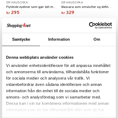
DR HAUSCHKA
DR HAUSCHKA
Flytende eyeliner som gjør det mulig å lage presise linjer
Mascara som omslutter og definerer hver enkelt vippe og gir et naturlig, uttrykksfullt utseende.
bérprodukter
ning
neraler
frø & nøtter
295
329
kr
kr
emer
 fot
ecremer
pleie
r & buljong
ie
-41%
gjøring
dpleie
lsam
baking
Samtycke
Information
Om
sialprodukter
behør
ampo
& frøpasta
tikk
sialprodukter
d
fett
Denna webbplats använder cookies
per
aring
Vi använder enhetsidentifierare för att anpassa innehållet
och annonserna till användarna, tillhandahålla funktioner
ne
ood
för sociala medier och analysera vår trafik. Vi
ade
vidarebefordrar även sådana identifierare och annan
Dr Hauschka Eye & Brow
Palette
information från din enhet till de sociala medier och
, dusj & såpe
 tenner
DR HAUSCHKA
annons- och analysföretag som vi samarbetar med.
ylotion
Bryn- og øyenskyggepalett som gir dybde til vakre øyne, samtidig som den tar vare på den sarte huden rundt øynene
g
Dessa kan i sin tur kombinera informationen med annan
309
525
kr
(
ord.
kr
)
o
information som du har tillhandahållit eller som de har
e
samlat in när du har använt deras tjänster. Du godkänner