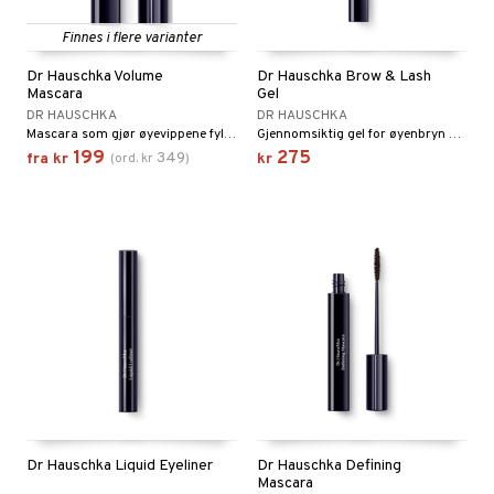
n
 & mineral
itet & amming
Finnes i flere varianter
se
terie & PMS
stilskudd
Dr Hauschka Volume
Dr Hauschka Brow & Lash
Mascara
Gel
& negler
stilskudd
in
DR HAUSCHKA
DR HAUSCHKA
Mascara som gjør øyevippene fyldige med et voluminøst uttrykk.
Gjennomsiktig gel for øyenbryn og øyevipper, som former og fikserer mens den pleier.
 øyne
ta
ggende & lindrende
199
275
349
fra
kr
(
ord.
kr
)
kr
kar
yst
yst
dempende
lskudd
er
nergi
t
pigment
melse
biloba
uskler
er
se & hals
rkende
g
tarm
erolsenkende
lskudd
r
emmende
fettsyrer
jon
es
idler
ttsyrer
het & uro
ot
else
m
hygiene
ndra
gulerende
Dr Hauschka Liquid Eyeliner
Dr Hauschka Defining
Mascara
ium
pleie