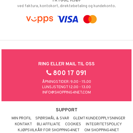
TRYGGE KJØP
iner
ved faktura, kontokort, direktebetaling og kundekonto.
taminer
RING ELLER MAIL TIL OSS
800 17 091
ÅPNINGSTIDER: 9.00 - 15.00
LUNSJSTENGT 12.00 - 13.00
INFO@SHOPPING4NET.COM
SUPPORT
MIN PROFIL
SPØRSMÅL & SVAR
GLEMT KUNDEOPPLYSNINGER
KONTAKT
BLI AFFILIATE
COOKIES
INTEGRITETSPOLICY
KJØPSVILKÅR FOR SHOPPING4NET
OM SHOPPING4NET