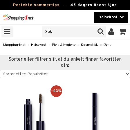
Perfekte sommertips
-
45 dagers åpent kjøp
Helsekost
RKER
Skjønnhet
JER
ODUKTER
Kontaktlinser
Shopping4net
»
Helsekost
»
Pleie & hygiene
»
Kosmetikk
»
Øyne
Helsekost
Sorter eller filtrer slik at du enkelt finner favoritten
din:
Apotek
Fitness
Hjem & innredning
-43%
r
ntolerant
Leketøy, Barn & Baby
fettsyrer
Varemerker
ood
ttsyrer
er
Kampanjer
er
ie