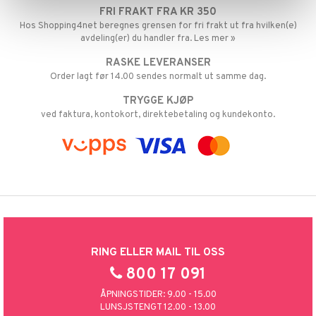
sialprodukter
per
FRI FRAKT FRA KR 350
Hos Shopping4net beregnes grensen for fri frakt ut fra hvilken(e)
creme
taminer
avdeling(er) du handler fra. Les mer »
RASKE LEVERANSER
Order lagt før 14.00 sendes normalt ut samme dag.
TRYGGE KJØP
ved faktura, kontokort, direktebetaling og kundekonto.
RING ELLER MAIL TIL OSS
800 17 091
ÅPNINGSTIDER: 9.00 - 15.00
LUNSJSTENGT 12.00 - 13.00