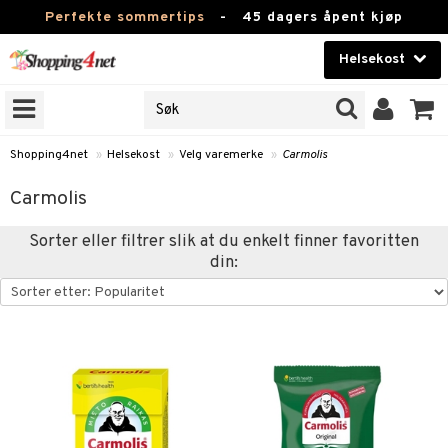
Perfekte sommertips
-
45 dagers åpent kjøp
Helsekost
RKER
Skjønnhet
JER
ODUKTER
Kontaktlinser
Shopping4net
»
Helsekost
»
Velg varemerke
»
Carmolis
Helsekost
Carmolis
Apotek
Sorter eller filtrer slik at du enkelt finner favoritten
din:
Fitness
Hjem & innredning
r
ntolerant
Leketøy, Barn & Baby
fettsyrer
Varemerker
ood
ttsyrer
er
Kampanjer
er
ie