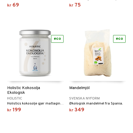
riske oljer
kyttelse
erstatning
69
75
kr
kr
elingen
ppspeeling
ersun
g
produkter
iner
e
n uten sol
sialprodukter
per
eco
eco
creme
taminer
Holistic Kokosolja
Mandelmjöl
Ekologisk
HOLISTIC
SVENSKA NYFORM
Holistics kokosolje gjør matlagingen litt nyttigere. Holistic Kokosolje kommer fra unge, ferske kokosnøtter fra Filippinene. Den er økologisk, kaldpresset og uraffinert.
Økologisk mandelmel fra Spania.
199
349
kr
kr