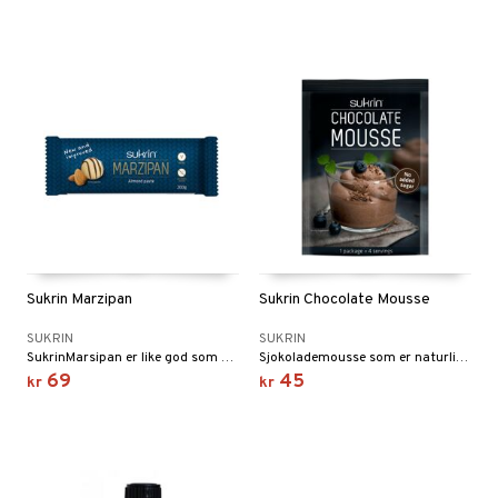
Sukrin Marzipan
Sukrin Chocolate Mousse
SUKRIN
SUKRIN
SukrinMarsipan er like god som vanlig marsipan – og fullpakket med god næring.
Sjokolademousse som er naturlig søtet med Sukrin og stevia, slik at du kan nyte helt uten dårlig samvittighet.
69
45
kr
kr