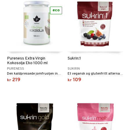
eco
Pureness Extra Virgin
Sukrin:1
Kokosolja Eko 1000 ml
PURENESS
SUKRIN
Den kaldpressede jomfruoljen inneholder opptil 90 % rå, mettede fettsyrer.
Et vegansk og glutenfritt alternativ for deg som vil redusere vanlig sukker.
219
109
kr
kr