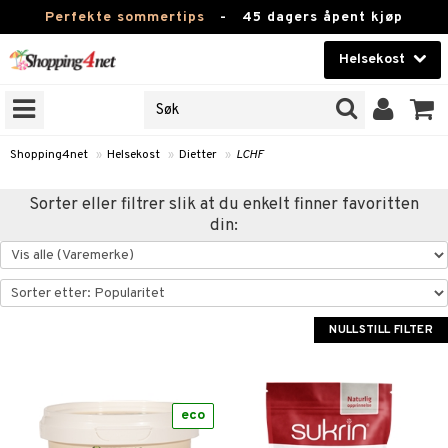
Perfekte sommertips
-
45 dagers åpent kjøp
Helsekost
RKER
Skjønnhet
JER
ODUKTER
Kontaktlinser
Shopping4net
»
Helsekost
»
Dietter
»
LCHF
Helsekost
Sorter eller filtrer slik at du enkelt finner favoritten
din:
Apotek
Fitness
Hjem & innredning
NULLSTILL FILTER
ntolerant
Leketøy, Barn & Baby
Varemerker
ood
eco
Kampanjer
r