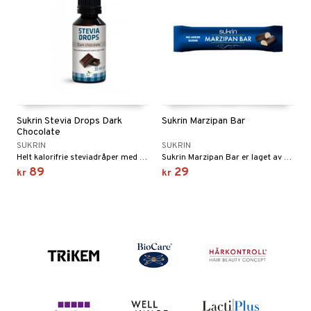
Sukrin Stevia Drops Dark
Sukrin Marzipan Bar
Chocolate
SUKRIN
SUKRIN
Helt kalorifrie steviadråper med sjokoladesmak.
Sukrin Marzipan Bar er laget av den populære SukrinMarsipanen og omgitt av rik, mørk SukrinSjokolade.
89
29
kr
kr