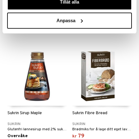
Tillåt alla
Sukrin Organic 400g
Sukrin Finesse
SUKRIN
SUKRIN
Kalorifritt och ekologiskt sötningsmedel.
Ved å bruke Finesse i stedet for sukker reduserer du kaloriene betydelig.
Anpassa
99
109
kr
kr
Sukrin Sirup Maple
Sukrin Fibre Bread
SUKRIN
SUKRIN
Glutenfri lønnesirup med 2% sukkerarter, tilgjengelig i smakene Gold, Maple og Caramel.
Brødmiks for å lage ditt eget lavkarbobrød uten gluten, melk eller gjær.
79
Overvåke
kr