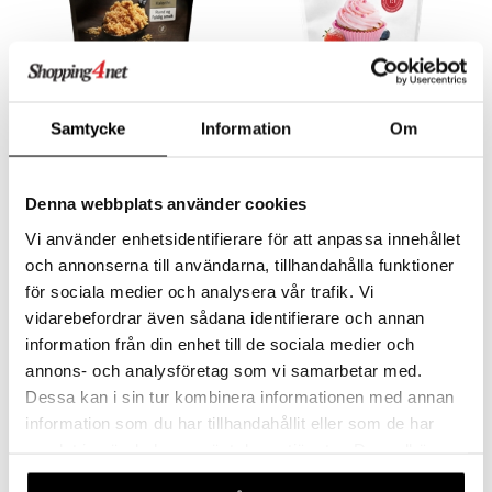
Sukrin Gold
Sukrin Melis
Samtycke
Information
Om
SUKRIN
SUKRIN
Sukrin Gold er et gyllent og lekkert sukker som er meget rikt på smak.
SukrinMelis er sukrin som er finmalt og tilsatt en liten mengde steviolglykosider (fra steviaplanten).
109
95
kr
kr
Denna webbplats använder cookies
Vi använder enhetsidentifierare för att anpassa innehållet
och annonserna till användarna, tillhandahålla funktioner
för sociala medier och analysera vår trafik. Vi
vidarebefordrar även sådana identifierare och annan
information från din enhet till de sociala medier och
annons- och analysföretag som vi samarbetar med.
Dessa kan i sin tur kombinera informationen med annan
information som du har tillhandahållit eller som de har
samlat in när du har använt deras tjänster. Du godkänner
våra cookies vid fortsatt användande av vår webbplats.