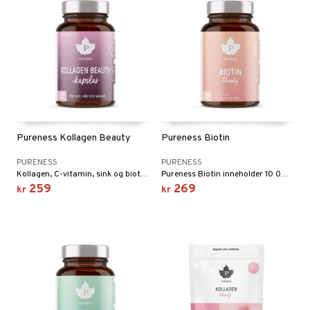
Pureness Kollagen Beauty
Pureness Biotin
PURENESS
PURENESS
Kollagen, C-vitamin, sink og biotin er blant annet viktig for oppbygging av hud, negler og hår.
Pureness Biotin inneholder 10 000 µg biotin samt hydrolyserte kollagenpeptider av type 1.
259
269
kr
kr