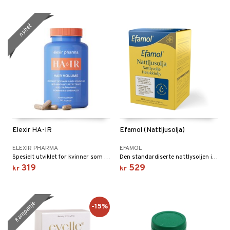
nyhet
Elexir HA-IR
Efamol (Nattljusolja)
ELEXIR PHARMA
EFAMOL
Spesielt utviklet for kvinner som begynner å få tynnere hår, eller som trenger en ekstra næringsboost for håret.
Den standardiserte nattlysoljen i Efamol inneholder opp til 33% mer GLA enn andre oljer på markedet.
319
529
kr
kr
kampanje
-15%