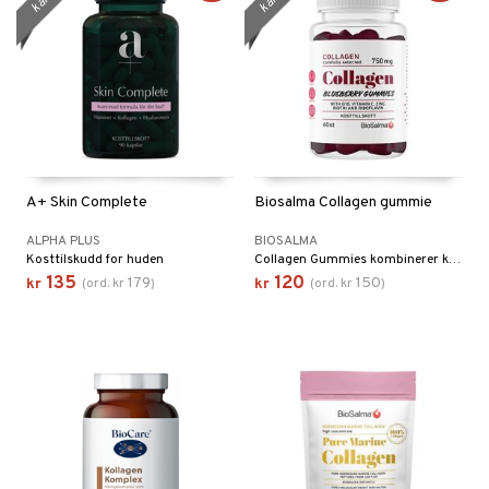
A+ Skin Complete
Biosalma Collagen gummie
ALPHA PLUS
BIOSALMA
Kosttilskudd for huden
Collagen Gummies kombinerer kollagen og koenzym Q10 med vitaminer og mineraler.
135
120
179
150
kr
(
ord.
kr
)
kr
(
ord.
kr
)