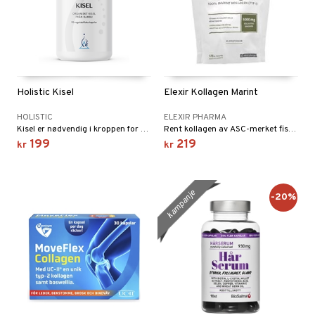
Holistic Kisel
Elexir Kollagen Marint
HOLISTIC
ELEXIR PHARMA
Kisel er nødvendig i kroppen for blant annet oppbygging av kollagen og bindevev.
Rent kollagen av ASC-merket fisk fra bærekraftige oppdrettsanlegg.
199
219
kr
kr
kampanje
-20%