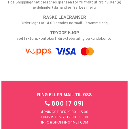
Hos Shopping4net beregnes grensen for fri frakt ut fra hvilken(e)
avdeling(er) du handler fra. Les mer »
RASKE LEVERANSER
Order lagt før 14.00 sendes normalt ut samme dag.
TRYGGE KJØP
ved faktura, kontokort, direktebetaling og kundekonto.
RING ELLER MAIL TIL OSS
800 17 091
ÅPNINGSTIDER: 9.00 - 15.00
LUNSJSTENGT 12.00 - 13.00
INFO@SHOPPING4NET.COM