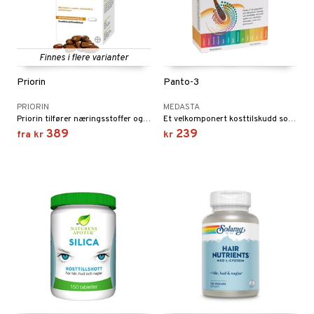
Finnes i flere varianter
Priorin
Panto-3
PRIORIN
MEDASTA
Priorin tilfører næringsstoffer og mineraler direkte til hårroten - fra innsiden. Priorin, en unik formel som bidrar til å bevare ditt normale hår.
Et velkomponert kosttilskudd som inneholder en rekke ulike stoffer som gir en boost til hår, negler og hud. Panto-3 er spesielt rik på B-vitaminer og er dessuten fri for gjær.
389
239
fra
kr
kr