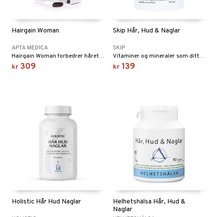
Hairgain Woman
Skip Hår, Hud & Naglar
APTA MEDICA
SKIP
Hairgain Woman forbedrer hårets gjenvekst og gir vakrere og fyldigere hår.
Vitaminer og mineraler som ditt hår, din hud og dine negler trenger.
309
139
kr
kr
Holistic Hår Hud Naglar
Helhetshälsa Hår, Hud &
Naglar