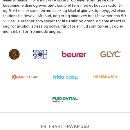
mineralmangel. For å motvirke disse problemene bør du se over
kostvanene dine og eventuelt komplettere med et kosttilskudd. S-
og B-vitaminer sammen med sink og kisel utgjør viktige byggesteiner
i hudens bindevev. Hår, hud, negler og bindevev består av mer enn 50
% kisel. Personer som spiser for lite frukt og grønt, og som utsetter
seg for alkohol, stress og sollys, får ofte en hud som tørker ut og er
mer sårbar for fremmede angrep.
FRI FRAKT FRA KR 350