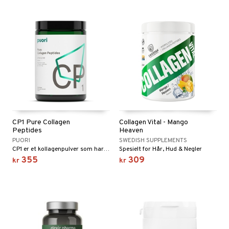
CP1 Pure Collagen
Collagen Vital - Mango
Peptides
Heaven
PUORI
SWEDISH SUPPLEMENTS
CP1 er et kollagenpulver som har nøytral smak og kan tilsettes både kalde og varme drikker.
Spesielt for Hår, Hud & Negler
355
309
kr
kr