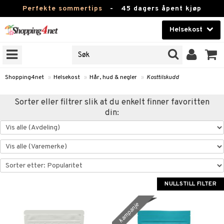
Perfekte sommertips
-
45 dagers åpent kjøp
Helsekost
RKER
Skjønnhet
JER
ODUKTER
Kontaktlinser
Shopping4net
»
Helsekost
»
Hår, hud & negler
»
Kosttilskudd
Helsekost
Sorter eller filtrer slik at du enkelt finner favoritten
din:
Apotek
Fitness
Hjem & innredning
r
ntolerant
Leketøy, Barn & Baby
fettsyrer
NULLSTILL FILTER
Varemerker
ood
ttsyrer
er
kampanje
Kampanjer
er
ie