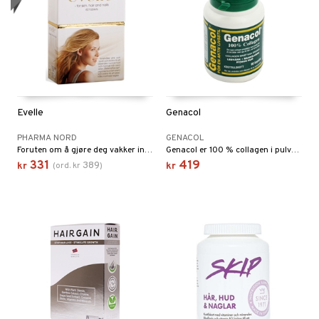
Evelle
Genacol
PHARMA NORD
GENACOL
Foruten om å gjøre deg vakker innenfra er evelle® ett bra daglig næringstilskudd, som også beskytter dine celler og bidrar til ditt allmenne velvære.
Genacol er 100 % collagen i pulverform. Collagen er ett viktig protein som er virksomt i mange av kroppens funksjoner og forekommer i muskler, sener, ligament og i huden.
331
419
389
kr
(
ord.
kr
)
kr