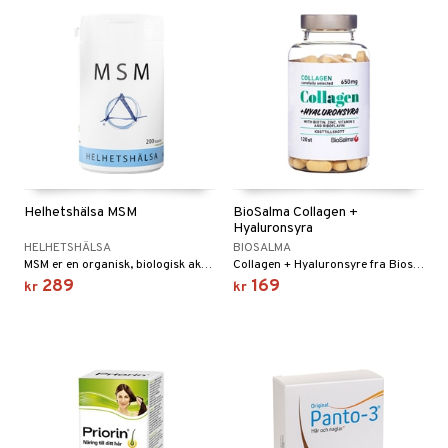
Helhetshälsa MSM
BioSalma Collagen +
Hyaluronsyra
HELHETSHÄLSA
BIOSALMA
MSM er en organisk, biologisk aktiv svovelforbindelse som forekommer naturlig i kroppen. Svovel er et livsviktig stoff som finnes i alle kroppens celler og i blodet. Særlig høye konsentrasjoner har ledd, hår, hud og negler, men alle organ og alle celler inneholder svovel.
Collagen + Hyaluronsyre fra Biosalma inneholder næringsstoffer som har funksjoner for hud og ledd.
289
169
kr
kr