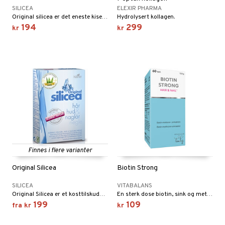
riske oljer
kyttelse
erstatning
SILICEA
ELEXIR PHARMA
elingen
Original silicea er det eneste kiselproduktet i verden som ikke inneholder noen som helst tilsetninger. Original Silicea er ganske enkelt suveren når magen slår seg vrang.
Hydrolysert kollagen.
ppspeeling
ersun
g
produkter
iner
194
299
kr
kr
e
n uten sol
sialprodukter
per
creme
taminer
Finnes i flere varianter
Original Silicea
Biotin Strong
SILICEA
VITABALANS
Original Silicea er et kosttilskudd med næringsstoffer for å opprettholde et tykt og vakkert hår, frisk og elastisk hud og sterke negler.
En sterk dose biotin, sink og metionin for ditt hårs og dine negler velvære.
199
109
fra
kr
kr