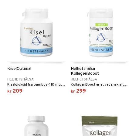
KiselOptimal
Helhetshälsa
KollagenBoost
HELHETSHÄLSA
HELHETSHÄLSA
Kiseldioksid fra bambus 410 mg, hvorav 140 mg ren kisel.
KollagenBoost er et vegansk alternativ til kondroitin og hyaluronsyre.
209
299
kr
kr