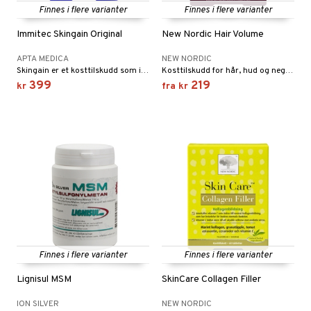
Finnes i flere varianter
Finnes i flere varianter
Immitec Skingain Original
New Nordic Hair Volume
APTA MEDICA
NEW NORDIC
Skingain er et kosttilskudd som inneholder en patentert blanding av C-vitamin, samt type 1- og type 2-kollagen.
Kosttilskudd for hår, hud og negler. Med eple og hirse for en sunn vekst.
399
219
kr
fra
kr
Finnes i flere varianter
Finnes i flere varianter
Lignisul MSM
SkinCare Collagen Filler
ION SILVER
NEW NORDIC