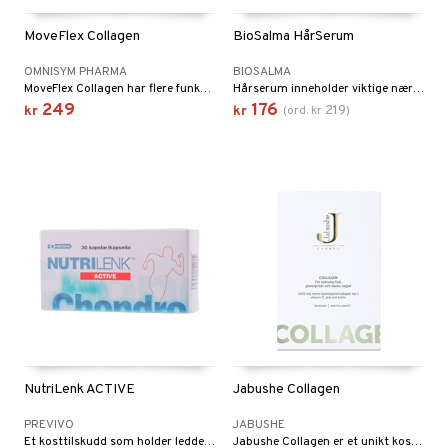
MoveFlex Collagen
BioSalma HårSerum
OMNISYM PHARMA
BIOSALMA
MoveFlex Collagen har flere funksjoner relatert til ledd, brusk, bindevev og skjelett.
Hårserum inneholder viktige næringsstoffer for normal hårvekst.
249
176
219
kr
kr
(
ord.
kr
)
NutriLenk ACTIVE
Jabushe Collagen
PREVIVO
JABUSHE
Et kosttilskudd som holder leddene dine myke og bevegelige!
Jabushe Collagen er et unikt kosttilskudd spesielt utviklet for å bevare en frisk hud – fra innsiden.