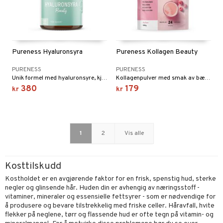
Pureness Hyaluronsyra
Pureness Kollagen Beauty
PURENESS
PURENESS
Unik formel med hyaluronsyre, kjerringrokkekstrakt og C-vitamin
Kollagenpulver med smak av bær. Helt uten tilsetningsstoffer, fyllstoffer og søtningsmidler.
380
179
kr
kr
1
2
Vis alle
Kosttilskudd
Kostholdet er en avgjørende faktor for en frisk, spenstig hud, sterke
negler og glinsende hår. Huden din er avhengig av næringsstoff -
vitaminer, mineraler og essensielle fettsyrer - som er nødvendige for
å produsere og bevare tilstrekkelig med friske celler. Håravfall, hvite
flekker på neglene, tørr og flassende hud er ofte tegn på vitamin- og