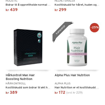
HOLISTIC
HELHETSHÄLSA
Bidrar til å opprettholde normal hud, hår og normale negler.
Kosttilskudd for håret, huden og neglene.
439
299
kr
kr
kampanje
-25%
Hårkontroll Man Hair
Alpha Plus Hair Nutrition
Boosting Nutrition
HÅRKONTROLL
ALPHA PLUS
Kosttilskudd som bidrar til økt hårstyrke hos menn.
Hair Nutrition er et kosttilskudd for hår og hud.
389
172
229
kr
kr
(
ord.
kr
)