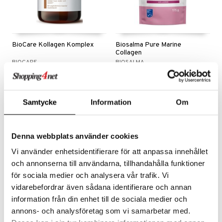
BioCare Kollagen Komplex
Biosalma Pure Marine
Collagen
BIOCARE
BIOSALMA
Kosttilskudd med marint kollagen
100% Marint Kollagen av hydrolyserte peptider med lav molekylvekt (<3000 Da) for bedre biotilgjengelighet.
359
209
kr
kr
Samtycke
Information
Om
Denna webbplats använder cookies
Vi använder enhetsidentifierare för att anpassa innehållet
och annonserna till användarna, tillhandahålla funktioner
för sociala medier och analysera vår trafik. Vi
vidarebefordrar även sådana identifierare och annan
information från din enhet till de sociala medier och
annons- och analysföretag som vi samarbetar med.
Biotin Collagen
Collagen Beauty