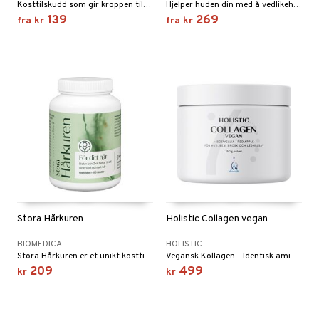
Kosttilskudd som gir kroppen tilskudd av organisk svovel, som er en viktig bestanddel i proteinet kollagen og keratin som bygger opp bl.a. brusk, sener, hjerne, bindevev, muskler, skjelett, hud, hår og negler. Lignisul MSM inneholder 100% ren MSM.
Hjelper huden din med å vedlikeholde sin normale funksjon og beskytter hudcellene mot stress.
139
269
fra
kr
fra
kr
Stora Hårkuren
Holistic Collagen vegan
BIOMEDICA
HOLISTIC
Stora Hårkuren er et unikt kosttilskudd som er produsert i Sverige og som inneholder høye andeler av åkersnelle, nesle, kelp, propolis og jern.
Vegansk Kollagen - Identisk aminosyreprofil med menneskelig kollagen type 1 og 2
209
499
kr
kr