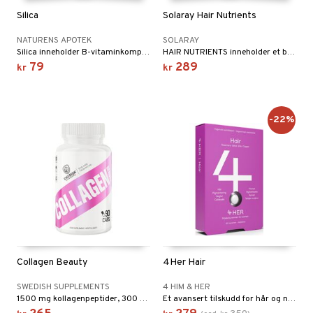
Silica
Solaray Hair Nutrients
NATURENS APOTEK
SOLARAY
Silica inneholder B-vitaminkomplex, silisium og l-lysin.
HAIR NUTRIENTS inneholder et bredt spekter av næringsstoffer som fungerer i synergi for å støtte hår, hud og negler.
79
289
kr
kr
-22%
Collagen Beauty
4Her Hair
SWEDISH SUPPLEMENTS
4 HIM & HER
1500 mg kollagenpeptider, 300 mg hyaluronsyre og 120 mg vitamin C per dagsdose
Et avansert tilskudd for hår og negler, med over 20 aktive ingredienser.