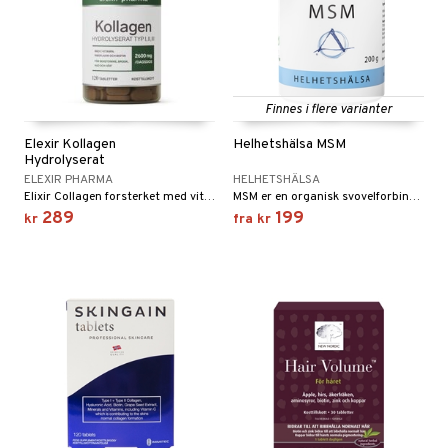
Finnes i flere varianter
Elexir Kollagen
Helhetshälsa MSM
Hydrolyserat
ELEXIR PHARMA
HELHETSHÄLSA
Elixir Collagen forsterket med vitamin C, B2 og B7.
MSM er en organisk svovelforbindelse som forekommer naturlig i mennesker, planter og dyr. MSM fremstilles av DMSO, som utvinnes fra trær.
289
199
kr
fra
kr