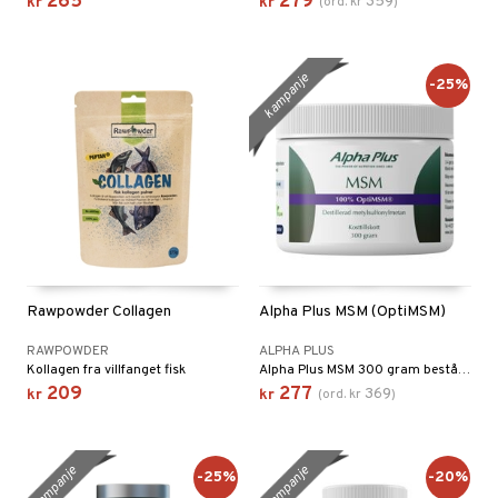
265
279
359
kr
kr
(
ord.
kr
)
kampanje
-25%
Rawpowder Collagen
Alpha Plus MSM (OptiMSM)
RAWPOWDER
ALPHA PLUS
Kollagen fra villfanget fisk
Alpha Plus MSM 300 gram består av 100 % OptiMSM® – en ren form av metylsulfonylmetan.
209
277
369
kr
kr
(
ord.
kr
)
kampanje
kampanje
-25%
-20%