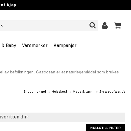
nt kjøp
n & Baby
Varemerker
Kampanjer
el av befolkningen. Gastrosan er et naturlegemiddel som brukes
Shopping4net
»
Helsekost
»
Mage & tarm
»
Syreregulerende
favoritten din:
NULLSTILL FILTER