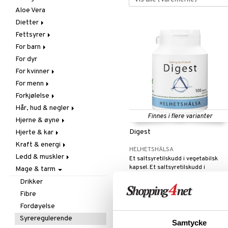
Aloe Vera
Dietter
Fettsyrer
Glutenintolerant
For barn
LCHF
Marine fettsyrer
For dyr
Raw Food
Veg. fettsyrer
Fettsyrer
For kvinner
Hudpleie
For menn
Vitamin & mineral
Graviditet & amming
Forkjølelse
Klimakterie & PMS
Næringstilskudd
Hår, hud & negler
Næringstilskudd
Øvrige
C-vitamin
Finnes i flere varianter
Hjerne & øyne
Øvrige
Prostata
Forebyggende &
Hår
lindrende
Digest
Hjerte & kar
Sex & lyst
Sex & lyst
Kosttilskudd
Fettsyrer
Hostedempende
Kraft & energi
Skjelett
Sol & pigment
Hukommelse
Ginkgo biloba
HELHETSHÄLSA
Hvitløk
Ledd & muskler
Urinveier
Øyne
Karstyrkende
Ginseng
Et saltsyretilskudd i vegetabilsk
Øre, nese & hals
kapsel. Et saltsyretilskudd i
Mage & tarm
Kolesterolsenkende
Øvrige
Kosttilskudd
vegetabilsk kapsel. Inneholder klori
Øvrige
179
Marine fettsyrer
Prestasjon
Utvortes
Drikker
fra
kr
som bidrar til normal fordøyelse
Virushemmende
Veg. fettsyrer
Q-10
ved produksjon av saltsyre i
Fibre
magesekken.
Rosenrot
Fordøyelse
Schizandra
Syreregulerende
Samtycke