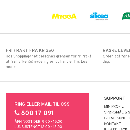
Te
Mann
Spesialprodukter
Lepper
Multivitaminer
Solcreme
FRI FRAKT FRA KR 350
RASKE LEVE
Hos Shopping4net beregnes grensen for fri frakt
Order lagt før
ut fra hvilken(e) avdeling(er) du handler fra. Les
dag.
mer »
SUPPORT
RING ELLER MAIL TIL OSS
MIN PROFIL
800 17 091
SPØRSMÅL & 
GLEMT KUNDE
ÅPNINGSTIDER: 9.00 - 15.00
KONTAKT
LUNSJSTENGT 12.00 - 13.00
BLI AFFILIATE