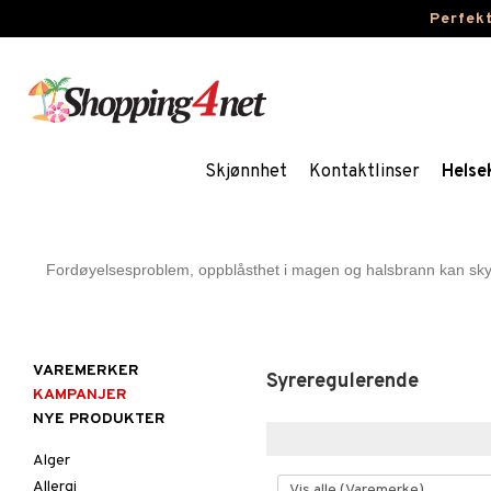
Perfek
Skjønnhet
Kontaktlinser
Helse
Fordøyelsesproblem, oppblåsthet i magen og halsbrann kan skyl
VAREMERKER
Syreregulerende
KAMPANJER
NYE PRODUKTER
Alger
Allergi