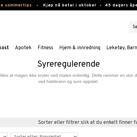
te sommertips
-
Kjøp nå betal i oktober -
45 dagers åpe
kost
Apotek
Fitness
Hjem & innredning
Leketøy, Bar
Syreregulerende
des at magen ikke bryter ned maten ordentlig. Dette rammer en stor d
ved halsbrann og sure oppstøt.
Sorter eller filtrer slik at du enkelt finner 