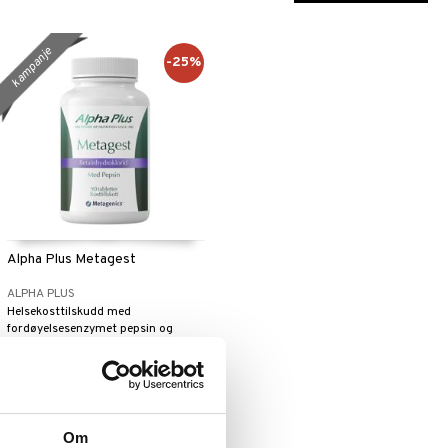
kampanje
-25%
Alpha Plus Metagest
ALPHA PLUS
Helsekosttilskudd med
fordøyelsesenzymet pepsin og
saltsyre for effektiv nedbrytning av
450
(
ord.
kr
599
)
kr
maten.
Om