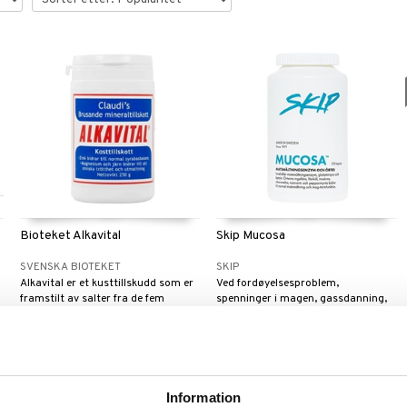
Bioteket Alkavital
Skip Mucosa
SVENSKA BIOTEKET
SKIP
Alkavital er et kusttillskudd som er
Ved fordøyelsesproblem,
framstilt av salter fra de fem
spenninger i magen, gassdanning,
d
verdenshavene.
halsbrann mm.
179
199
kr
kr
Information