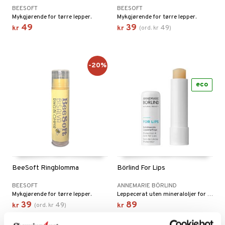
riske oljer
kyttelse
BEESOFT
BEESOFT
Mykgjørende for tørre lepper.
Mykgjørende for tørre lepper.
ppspeeling
ersun
produkter
49
39
49
kr
kr
(
ord.
kr
)
e
n uten sol
rodukter
sialprodukter
per
-20%
creme
d
eco
elsepleie
g & avgiftning
ksjon
ter
r
pi
je
ereddik
 & K
BeeSoft Ringblomma
Börlind For Lips
t
indring
idanter
BEESOFT
ANNEMARIE BÖRLIND
ål & svar
Mykgjørende for tørre lepper.
Leppecerat uten mineraloljer for pleie av tørre lepper
brenning
iner
39
89
rodukt
49
kr
(
ord.
kr
)
kr
erstatning
elingen