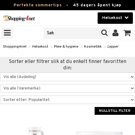
Perfekte sommertips
-
45 dagers åpent kjøp
Helsekost
RKER
Skjønnhet
JER
ODUKTER
Kontaktlinser
Shopping4net
»
Helsekost
»
Pleie & hygiene
»
Kosmetikk
»
Lepper
Helsekost
Sorter eller filtrer slik at du enkelt finner favoritten
din:
Apotek
Fitness
Hjem & innredning
r
ntolerant
Leketøy, Barn & Baby
fettsyrer
NULLSTILL FILTER
Varemerker
ood
ttsyrer
er
Kampanjer
er
ie