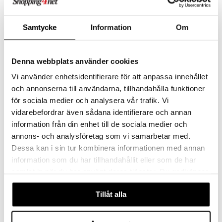
iner
Samtycke
Information
Om
eco
taminer
Denna webbplats använder cookies
Vi använder enhetsidentifierare för att anpassa innehållet
och annonserna till användarna, tillhandahålla funktioner
för sociala medier och analysera vår trafik. Vi
Finnes i flere varianter
vidarebefordrar även sådana identifierare och annan
Rosenserien Lip Balm
Weleda Skin Food Lip Stick
information från din enhet till de sociala medier och
annons- och analysföretag som vi samarbetar med.
ROSENSERIEN
WELEDA
Vegansk og organisk leppepomade.
Intensiv pleie med en lett, vegansk formel som mykgjør, fukter og beskytter tørre lepper – helt uten klissete følelse.
Dessa kan i sin tur kombinera informationen med annan
109
95
fra
kr
kr
information som du har tillhandahållit eller som de har
samlat in när du har använt deras tjänster. Du godkänner
våra cookies vid fortsatt användande av vår webbplats.
-20%
Tillåt alla