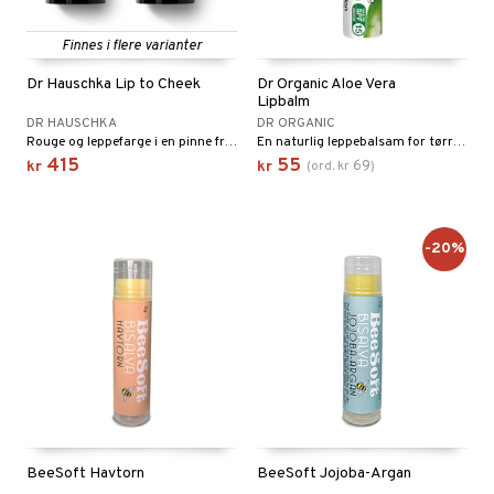
bérprodukter
ning
neraler
frø & nøtter
Finnes i flere varianter
emer
 fot
Dr Hauschka Lip to Cheek
Dr Organic Aloe Vera
Lipbalm
ecremer
pleie
r & buljong
ie
DR HAUSCHKA
DR ORGANIC
Rouge og leppefarge i en pinne fra Dr Hauschka
En naturlig leppebalsam for tørre lepper.
gjøring
dpleie
lsam
baking
415
55
69
kr
kr
(
ord.
kr
)
sialprodukter
behør
ampo
& frøpasta
tikk
sialprodukter
d
fett
-20%
pper
aring
ne
ood
ade
, dusj & såpe
 tenner
ylotion
g
o
e
BeeSoft Havtorn
BeeSoft Jojoba-Argan