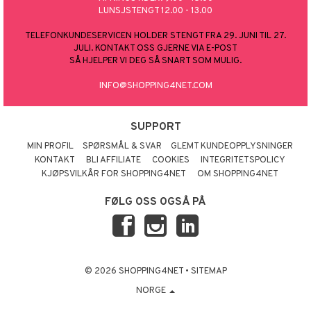
LUNSJSTENGT 12.00 - 13.00
TELEFONKUNDESERVICEN HOLDER STENGT FRA 29. JUNI TIL 27.
JULI. KONTAKT OSS GJERNE VIA E-POST
SÅ HJELPER VI DEG SÅ SNART SOM MULIG.
INFO@SHOPPING4NET.COM
SUPPORT
MIN PROFIL
SPØRSMÅL & SVAR
GLEMT KUNDEOPPLYSNINGER
KONTAKT
BLI AFFILIATE
COOKIES
INTEGRITETSPOLICY
KJØPSVILKÅR FOR SHOPPING4NET
OM SHOPPING4NET
FØLG OSS OGSÅ PÅ
© 2026 SHOPPING4NET
•
SITEMAP
NORGE