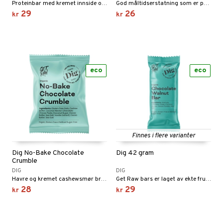
Proteinbar med kremet innside og en melkesjokoladetrekk toppet med sprø puffet ris.
God måltidserstatning som er perfekt å ha med seg. Bars med lav GI og ekstra fiber, samt alle næringsstoffer som du trenger. 200 kcal.
29
26
kr
kr
eco
eco
Finnes i flere varianter
Dig No-Bake Chocolate
Dig 42 gram
Crumble
DIG
DIG
Havre og kremet cashewsmør brytes smakfullt av med sjokoladebiter.
Get Raw bars er laget av ekte frukt og nøtter.
28
29
kr
kr