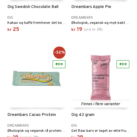
Dig Swedish Chocolate Ball
Dreambars Apple Pie
DIG
DREAMBARS
Kakao og kaffe fremhever det beste i hverandre i en sunn havreboll.
Økologisk, vegansk og myk bakt bar med smak av eplepai, laget av naturlige råvarer og kanel.
25
19
28
kr
kr
(
ord.
kr
)
-32%
eco
eco
Finnes i flere varianter
Dreambars Cacao Protein
Dig 42 gram
DREAMBARS
DIG
Økologisk og vegansk rå proteinbar med kakao, laget av spiret bokhvete og plantebasert protein.
Get Raw bars er laget av ekte frukt og nøtter.