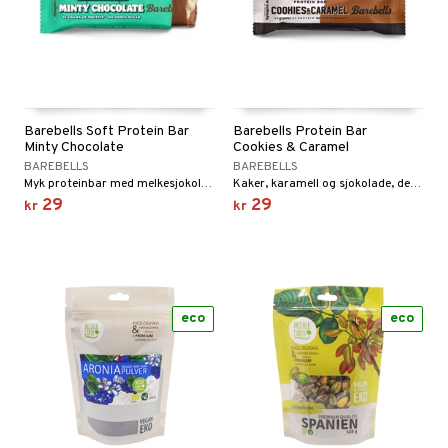
Barebells Soft Protein Bar
Barebells Protein Bar
Minty Chocolate
Cookies & Caramel
BAREBELLS
BAREBELLS
Myk proteinbar med melkesjokoladetrekk (30%) og smak av mint.
Kaker, karamell og sjokolade, dekket med et lag av luksuriøs melkesjokolade og sprø soyapuffer.
29
29
kr
kr
eco
eco