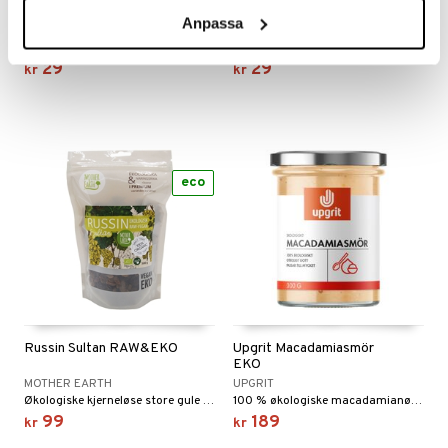
Anpassa
RAWBITE
RAWBITE
RawBite Sjokolade er en delikat fyldig sjokoladebar av økologiske og rå ingredienser uten sukker.
RawBite kokos er kremete, søt og utrolig god. Produsert av 100% naturlige, økologiske og rå ingredienser, helt glutenfrie og uten tilsatt sukker.
29
29
kr
kr
eco
Russin Sultan RAW&EKO
Upgrit Macadamiasmör
EKO
MOTHER EARTH
UPGRIT
Økologiske kjerneløse store gule rosiner.
100 % økologiske macadamianøtter – ingenting annet. Ingen tilsetningsstoffer, ingen sukker, ingen salt.
99
189
kr
kr