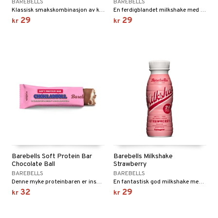
BAREBELLS
BAREBELLS
Klassisk smakskombinasjon av karamell og peanøtter, toppet med sjokoladetrekk.
En ferdigblandet milkshake med myk smak av kaffe og karamell. Hver flaske gir 24 g protein.
29
29
kr
kr
Barebells Soft Protein Bar
Barebells Milkshake
Chocolate Ball
Strawberry
BAREBELLS
BAREBELLS
Denne myke proteinbaren er inspirert av svensk fika og den tradisjonelle sjokoladebollen.
En fantastisk god milkshake med 24 g protein og en frisk smak av jordbær.
32
29
kr
kr