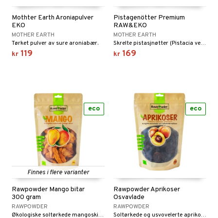
Mothter Earth Aroniapulver
Pistagenötter Premium
EKO
RAW&EKO
MOTHER EARTH
MOTHER EARTH
Tørket pulver av sure aroniabær.
Skrelte pistasjnøtter (Pistacia vera).
119
169
kr
kr
eco
eco
Finnes i flere varianter
Rawpowder Mango bitar
Rawpowder Aprikoser
300 gram
Osvavlade
RAWPOWDER
RAWPOWDER
Økologiske soltørkede mangoskiver fra Burkina Faso av sortene Amelie/Brooks med herlig tropisk søt-syrlig smak.
Soltørkede og usvovelerte aprikoser som kun har blitt tørket i solen uten tilsetning av kjemikalier.