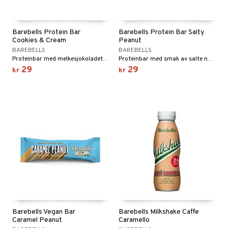
Barebells Protein Bar
Barebells Protein Bar Salty
Cookies & Cream
Peanut
BAREBELLS
BAREBELLS
Proteinbar med melkesjokoladetrekk og smak av cookies & cream.
Proteinbar med smak av salte nøtter og trekk av melkesjokolade.
29
29
kr
kr
Barebells Vegan Bar
Barebells Milkshake Caffe
Caramel Peanut
Caramello