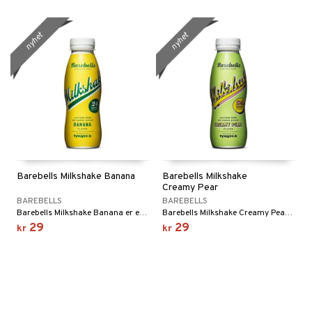
nyhet
nyhet
Barebells Milkshake Banana
Barebells Milkshake
Creamy Pear
BAREBELLS
BAREBELLS
Barebells Milkshake Banana er en drikkeklar proteinmilkshake med smak av banan.
Barebells Milkshake Creamy Pear er en drikkeklar proteinmilkshake med smak av pære.
29
29
kr
kr