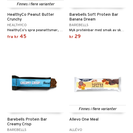
Finnes i flere varianter
HealthyCo Peanut Butter
Barebells Soft Protein Bar
Crunchy
Banana Dream
HEALTHYCO
BAREBELLS
HealthyCo's sprø peanøttsmør, helt uten tilsatt sukker, fri for palmeolje og med en naturlig god smak.
Myk proteinbar med smak av skumgodisbanan og sjokoladetrekk.
45
29
fra
kr
kr
Finnes i flere varianter
Barebells Protein Bar
Allevo One Meal
Creamy Crisp
BAREBELLS
ALLÉVO