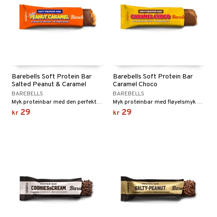
Barebells Soft Protein Bar
Barebells Soft Protein Bar
Salted Peanut & Caramel
Caramel Choco
BAREBELLS
BAREBELLS
Myk proteinbar med den perfekte smakskombinasjonen av salte peanøtter og søt karamell.
Myk proteinbar med fløyelsmyk melkesjokolade og myk karamell-fudge.
29
29
kr
kr