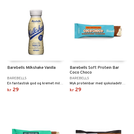
Barebells Milkshake Vanilla
Barebells Soft Protein Bar
Coco Choco
BAREBELLS
BAREBELLS
En fantastisk god og kremet milkshake med 24 g protein og smak av søt vanilje.
Myk proteinbar med sjokoladetrekk. Smak av kokos
29
29
kr
kr