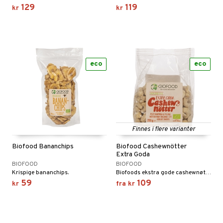
129
119
kr
kr
eco
eco
Finnes i flere varianter
Biofood Bananchips
Biofood Cashewnötter
Extra Goda
BIOFOOD
BIOFOOD
Krispige bananchips.
Biofoods ekstra gode cashewnøtter fra Tanzania
59
109
kr
fra
kr