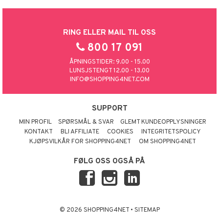
RING ELLER MAIL TIL OSS
800 17 091
ÅPNINGSTIDER: 9.00 - 15.00
LUNSJSTENGT 12.00 - 13.00
INFO@SHOPPING4NET.COM
SUPPORT
MIN PROFIL
SPØRSMÅL & SVAR
GLEMT KUNDEOPPLYSNINGER
KONTAKT
BLI AFFILIATE
COOKIES
INTEGRITETSPOLICY
KJØPSVILKÅR FOR SHOPPING4NET
OM SHOPPING4NET
FØLG OSS OGSÅ PÅ
© 2026 SHOPPING4NET
•
SITEMAP