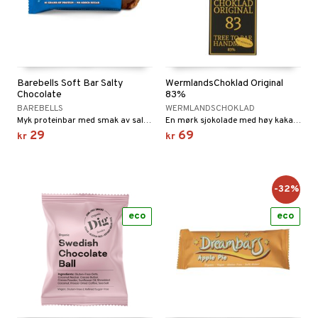
Barebells Soft Bar Salty
WermlandsChoklad Original
Chocolate
83%
BAREBELLS
WERMLANDSCHOKLAD
Myk proteinbar med smak av salt sjokolade og sjokoladeovertrekk.
En mørk sjokolade med høy kakaoinnhold for en tydelig og karakterfull smaksopplevelse.
29
69
kr
kr
-32%
eco
eco