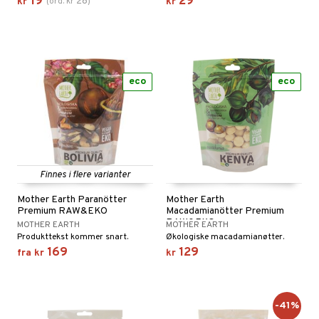
19
29
28
kr
(
ord.
kr
)
kr
eco
eco
Finnes i flere varianter
Mother Earth Paranötter
Mother Earth
Premium RAW&EKO
Macadamianötter Premium
RAW&EKO
MOTHER EARTH
MOTHER EARTH
Produkttekst kommer snart.
Økologiske macadamianøtter.
169
129
fra
kr
kr
-41%