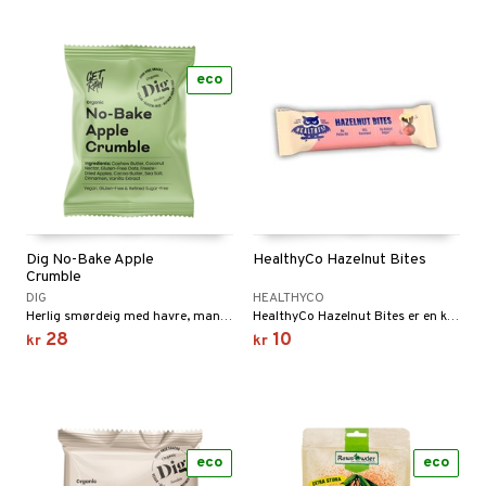
riske oljer
kyttelse
erstatning
elingen
ppspeeling
ersun
produkter
iner
eco
e
n uten sol
sialprodukter
per
creme
taminer
Dig No-Bake Apple
HealthyCo Hazelnut Bites
Crumble
DIG
HEALTHYCO
Herlig smørdeig med havre, mandler og cashewnøtter.
HealthyCo Hazelnut Bites er en kremet godbit med sprø kjeks, hasselnøttfylling og melkesjokolade.
28
10
kr
kr
eco
eco