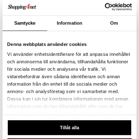
Samtycke
Information
Om
Nötbolaget Cashewnötter
RawBite Äpple & Kanel
Naturella
NÖTBOLAGET
RAWBITE
Denna webbplats använder cookies
Uristede og usaltede cashewnøtter for deg som verdsetter enkelhet og kvalitet i sin reneste form.
Raw Bite er en økologisk frukt- og nøttebar. Produsert av 100% naturlige, økologiske og rå ingredienser, helt glutenfrie og uten tilsatt sukker.
29
Overvåke
kr
Vi använder enhetsidentifierare för att anpassa innehållet
och annonserna till användarna, tillhandahålla funktioner
för sociala medier och analysera vår trafik. Vi
vidarebefordrar även sådana identifierare och annan
information från din enhet till de sociala medier och
eco
eco
annons- och analysföretag som vi samarbetar med.
Dessa kan i sin tur kombinera informationen med annan
information som du har tillhandahållit eller som de har
samlat in när du har använt deras tjänster. Du godkänner
våra cookies vid fortsatt användande av vår webbplats.
Tillåt alla
RawBite Choklad
RawBite Kokos 50g