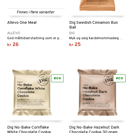
ning
neraler
frø & nøtter
Finnes i flere varianter
Allevo One Meal
Dig Swedish Cinnamon Bun
Ball
r & buljong
ALLÉVO
DIG
God måltidserstatning som er perfekt å ha med seg. Bars med lav GI og ekstra fiber, samt alle næringsstoffer som du trenger. 200 kcal.
Myk og seig kardemommadeig med smøraktig kanel- og sukkerfylling. Perlesukker på toppen.
baking
26
25
kr
kr
& frøpasta
fett
aring
eco
eco
ood
ade
s
g
Dig No-Bake Cornflake
Dig No-Bake Hazelnut Dark
White Chocolate Cookie
Chocolate Cookie 30 gram