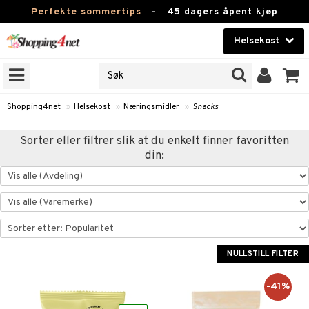
Perfekte sommertips
-
45 dagers åpent kjøp
Helsekost
RKER
Skjønnhet
JER
ODUKTER
Kontaktlinser
Shopping4net
»
Helsekost
»
Næringsmidler
»
Snacks
Helsekost
Sorter eller filtrer slik at du enkelt finner favoritten
din:
Apotek
Fitness
Hjem & innredning
r
ntolerant
Leketøy, Barn & Baby
fettsyrer
NULLSTILL FILTER
Varemerker
ood
ttsyrer
er
-41%
Kampanjer
er
ie