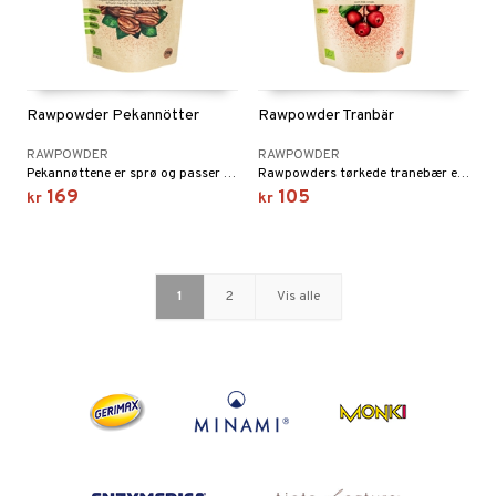
Rawpowder Pekannötter
Rawpowder Tranbär
RAWPOWDER
RAWPOWDER
Pekannøttene er sprø og passer utmerket på salater, i desserter eller bare som snacks.
Rawpowders tørkede tranebær er dyppet i eplejuice og solsikkeolje.
169
105
kr
kr
1
2
Vis alle