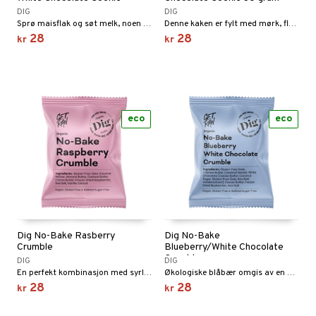
DIG
DIG
Sprø maisflak og søt melk, noen bringebær. Noen godsaker er ment å nytes hele livet.
Denne kaken er fylt med mørk, fløyelsmyk og luksuriøs kakao.
het & uro
28
28
kr
kr
hygiene
rodukter
pleie
bérprodukter
eco
eco
emer
d
 fot
ecremer
pleie
elsepleie
ie
gjøring
dpleie
lsam
g & avgiftning
sialprodukter
behør
ampo
ksjon
tikk
ter
sialprodukter
d
r
pi
Dig No-Bake Rasberry
Dig No-Bake
Crumble
Blueberry/White Chocolate
per
, dusj & såpe
 tenner
je
ereddik
 & K
Crumble
DIG
DIG
t
En perfekt kombinasjon med syrlig sødme av økologiske bringebær. Vanilje og kokosnektar fremhever de aller beste smakene.
Økologiske blåbær omgis av en deilig smøraktig smuldredeig av havre og cashewnøtter.
ne
ylotion
indring
idanter
28
28
ål & svar
kr
kr
o
e
brenning
iner
rodukt