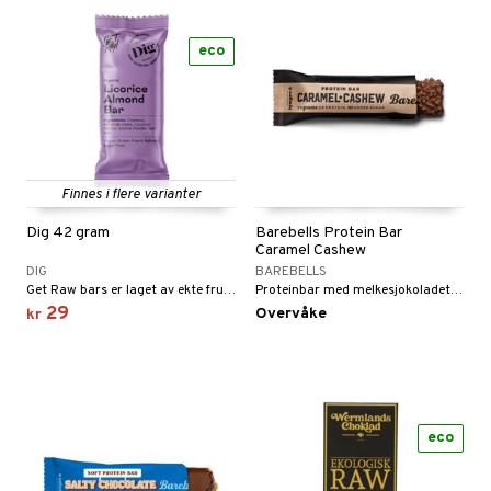
eco
Finnes i flere varianter
Dig 42 gram
Barebells Protein Bar
Caramel Cashew
DIG
BAREBELLS
Get Raw bars er laget av ekte frukt og nøtter.
Proteinbar med melkesjokoladetrekk og smak av karamell og cashewnøtter.
29
Overvåke
kr
eco