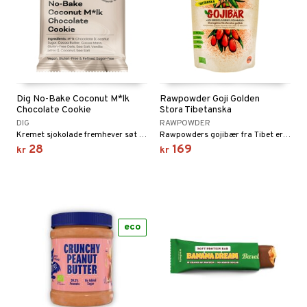
Dig No-Bake Coconut M*lk
Rawpowder Goji Golden
Chocolate Cookie
Stora Tibetanska
DIG
RAWPOWDER
Kremet sjokolade fremhever søt og sprø kokos. En klype havsalt og vanilje forsterker hele opplevelsen.
Rawpowders gojibær fra Tibet er de største på markedet!
28
169
kr
kr
eco