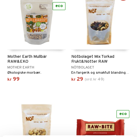
eco
Mother Earth Mullbär
Nötbolaget Mix Torkad
RAW&EKO
Frukt&Nötter RAW
MOTHER EARTH
NÖTBOLAGET
Økologiske morbær.
En fargerik og smakfull blanding av saftige bær, nøtter og frø.
99
29
49
kr
kr
(
ord.
kr
)
eco