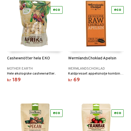
eco
eco
Cashewnötter hela EKO
WermlandsChoklad Apelsin
MOTHER EARTH
WERMLANDSCHOKLAD
Hele økologiske cashewnøtter.
Kaldpresset appelsinolje kombineres her med sprø kakaonibs, for en smaksopplevelse med ekstra crunch.
189
69
kr
kr
eco
eco