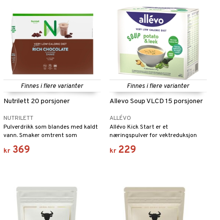
Finnes i flere varianter
Finnes i flere varianter
Nutrilett 20 porsjoner
Allevo Soup VLCD 15 porsjoner
NUTRILETT
ALLÉVO
Pulverdrikk som blandes med kaldt
Allévo Kick Start er et
vann. Smaker omtrent som
næringspulver for vektreduksjon
milkshake, men er selvfølgelig
med meget lavt energiinnhold, som
369
229
kr
kr
utrolig mye sunnere.
inneholder alle vitaminer og
mineraler du trenger for et måltid.
Allévo Kick Start Soup har lav GI-
verdi. Posene blandes med varmt
vann og spises som varm suppe. Et
perfekt alternativ for deg som er
vant til å spise et varmt måltid til
lunsj eller middag.