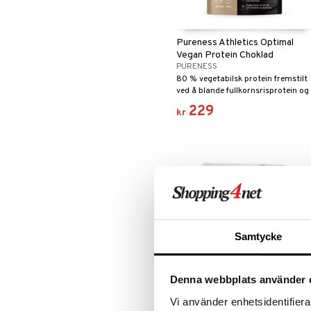
Pureness Athletics Optimal
Vegan Protein Choklad
PURENESS
80 % vegetabilsk protein fremstilt
ved å blande fullkornsrisprotein og
erteprotein.
229
kr
Samtycke
Denna webbplats använder 
Vi använder enhetsidentifierar
Holistic Vassleprotein