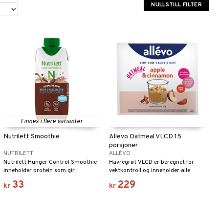
NULLSTILL FILTER
Finnes i flere varianter
Nutrilett Smoothie
Allevo Oatmeal VLCD 15
porsjoner
NUTRILETT
ALLÉVO
Nutrilett Hunger Control Smoothie
Havregrøt VLCD er beregnet for
inneholder protein som gir
vektkontroll og inneholder alle
metthetsfølelse når man går på
nødvendige næringsstoffer.
33
229
kr
kr
vektreduksjonsdietter, noe som gjør
at du unngår å småspise mellom
måltidene.