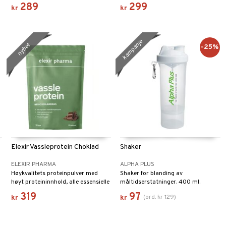
proteininnhold (minst 80%).
289
299
kr
kr
kampanje
nyhet
-25%
Elexir Vassleprotein Choklad
Shaker
ELEXIR PHARMA
ALPHA PLUS
Høykvalitets proteinpulver med
Shaker for blanding av
høyt proteininnhold, alle essensielle
måltidserstatninger. 400 ml.
samt ikke-essensielle aminosyrer i
319
97
(
ord.
kr
129
)
kr
kr
riktig balanse.