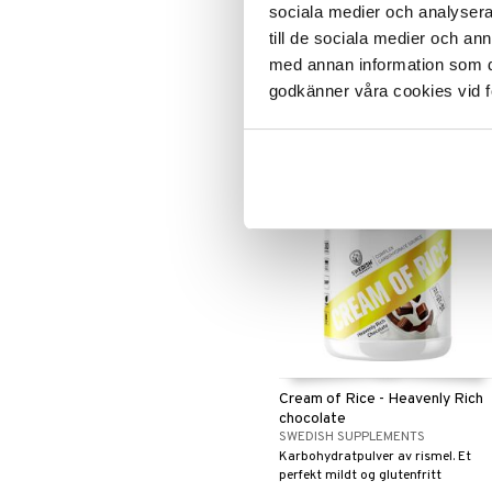
sociala medier och analysera 
HOLISTIC
till de sociala medier och a
Ultrafiltrert valleprotein
med annan information som du 
konsentrat, nøye utvalgt fra
nordiske gårder
godkänner våra cookies vid f
Overvåke
Cream of Rice - Heavenly Rich
chocolate
SWEDISH SUPPLEMENTS
Karbohydratpulver av rismel. Et
perfekt mildt og glutenfritt