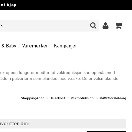
nt kjøp
n & Baby
Varemerker
Kampanjer
rdan kroppen fungerer medført at vektreduksjon kan oppnås med
 måltider i pulverform som blandes med væske. De er velsmakende
Shopping4net
»
Helsekost
»
Vektreduksjon
»
Måltidserstatning
favoritten din: