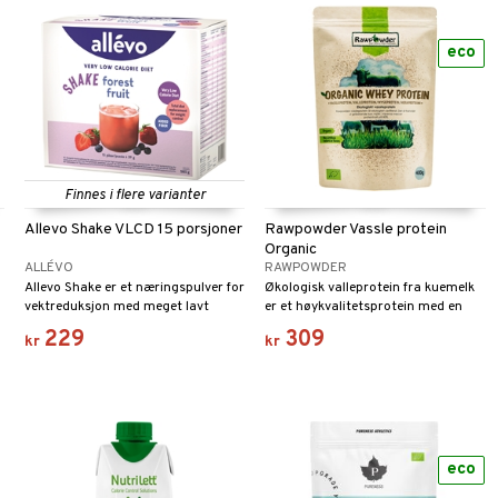
eco
Finnes i flere varianter
Allevo Shake VLCD 15 porsjoner
Rawpowder Vassle protein
Organic
ALLÉVO
RAWPOWDER
Allevo Shake er et næringspulver for
Økologisk valleprotein fra kuemelk
vektreduksjon med meget lavt
er et høykvalitetsprotein med en
energiinnhold, som inneholder alle
deilig og nøytral smak.
229
309
kr
kr
vitaminer og mineraler du trenger
for et måltid.
eco