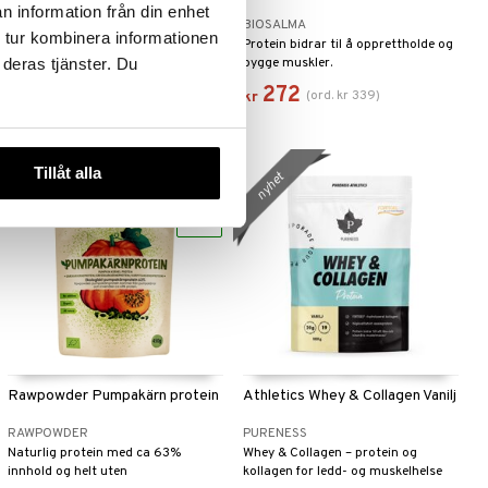
havreprotein Choklad 1 kg 1000
n information från din enhet
BETTER YOU
BIOSALMA
gram
 tur kombinera informationen
Et helt naturlig og proteinrikt
Protein bidrar til å opprettholde og
 deras tjänster. Du
proteinpulver laget av erter og
bygge muskler.
havre. Perfekt som mellommåltid, i
380
272
(
ord.
kr
339
)
kr
kr
frokostsmoothien din eller som en
god restitusjonsdrikk etter fysisk
aktivitet.
Tillåt alla
nyhet
eco
Rawpowder Pumpakärn protein
Athletics Whey & Collagen Vanilj
RAWPOWDER
PURENESS
Naturlig protein med ca 63%
Whey & Collagen – protein og
innhold og helt uten
kollagen for ledd- og muskelhelse