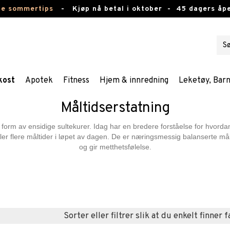
te sommertips
-
Kjøp nå betal i oktober -
45 dagers åpe
kost
Apotek
Fitness
Hjem & innredning
Leketøy, Bar
Måltidserstatning
g i form av ensidige sultekurer. Idag har en bredere forståelse for hvo
 eller flere måltider i løpet av dagen. De er næringsmessig balanserte
og gir metthetsfølelse.
Sorter eller filtrer slik at du enkelt finner 