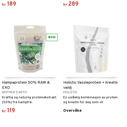
tilsetningsstoffer.
189
289
kr
kr
eco
Hampaprotein 50% RAW &
Holistic Vassleprotein + kreatin
EKO
vanilj
MOTHER EARTH
HOLISTIC
Kraftig og naturlig proteinekstrakt
En uslåelig kombinasjon av protein
(50%) fra hampfrø.
og kreatin for deg som vil
optimalisere trening og restitusjon.
119
Overvåke
kr