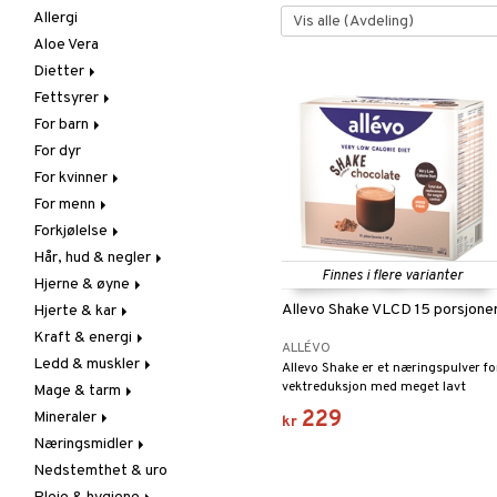
Allergi
Aloe Vera
Dietter
Fettsyrer
Glutenintolerant
For barn
LCHF
Marine fettsyrer
For dyr
Raw Food
Veg. fettsyrer
Fettsyrer
For kvinner
Hudpleie
For menn
Vitamin & mineral
Graviditet & amming
Forkjølelse
Klimakterie & PMS
Næringstilskudd
Hår, hud & negler
Næringstilskudd
Øvrige
C-vitamin
Finnes i flere varianter
Hjerne & øyne
Øvrige
Prostata
Forebyggende &
Hår
lindrende
Allevo Shake VLCD 15 porsjone
Hjerte & kar
Sex & lyst
Sex & lyst
Kosttilskudd
Fettsyrer
Hostedempende
Kraft & energi
Skjelett
Sol & pigment
Hukommelse
Ginkgo biloba
ALLÉVO
Hvitløk
Ledd & muskler
Urinveier
Øyne
Karstyrkende
Ginseng
Allevo Shake er et næringspulver fo
Øre, nese & hals
vektreduksjon med meget lavt
Mage & tarm
Kolesterolsenkende
Øvrige
Kosttilskudd
energiinnhold, som inneholder alle
Øvrige
229
Mineraler
Marine fettsyrer
Prestasjon
Utvortes
Drikker
kr
vitaminer og mineraler du trenger
Virushemmende
Næringsmidler
Veg. fettsyrer
Q-10
Fibre
Jern
for et måltid.
Nedstemthet & uro
Rosenrot
Fordøyelse
Kalsium
Bars