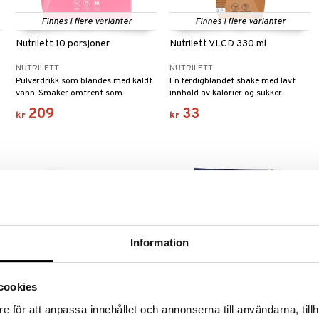
Finnes i flere varianter
Finnes i flere varianter
Nutrilett 10 porsjoner
Nutrilett VLCD 330 ml
NUTRILETT
NUTRILETT
Pulverdrikk som blandes med kaldt
En ferdigblandet shake med lavt
vann. Smaker omtrent som
innhold av kalorier og sukker.
milkshake, men er selvfølgelig
209
33
kr
kr
utrolig mye sunnere.
Information
cookies
Finnes i flere varianter
e för att anpassa innehållet och annonserna till användarna, tillh
Upgrit Vassleprotein + Kreatin
Better You Ärt- och