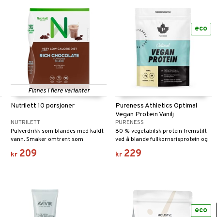
eco
Finnes i flere varianter
Nutrilett 10 porsjoner
Pureness Athletics Optimal
Vegan Protein Vanilj
NUTRILETT
PURENESS
Pulverdrikk som blandes med kaldt
80 % vegetabilsk protein fremstilt
vann. Smaker omtrent som
ved å blande fullkornsrisprotein og
milkshake, men er selvfølgelig
erteprotein.
209
229
kr
kr
utrolig mye sunnere.
eco