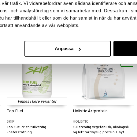
Vanilj
havreprotein Choklad 1 kg 1000
vår trafik. Vi vidarebefordrar även sådana identifierare och anna
UPGRIT
BETTER YOU
gram
nnons- och analysföretag som vi samarbetar med. Dessa kan i sin
Kreatin og myseprotein som
Et helt naturlig og proteinrikt
har tillhandahållit eller som de har samlat in när du har använt
forbedrer både treningsresultater
proteinpulver laget av erter og
og restitusjon.
havre. Perfekt som mellommåltid, i
ortsatt användande av vår webbplats.
589
380
kr
kr
frokostsmoothien din eller som en
god restitusjonsdrikk etter fysisk
aktivitet.
Anpassa
eco
Finnes i flere varianter
Top Fuel
Holistic Ärtprotein
SKIP
HOLISTIC
Top Fuel er en fullverdig
Fullstendig vegetabilsk, økologisk
kosterstatning.
og lett fordøyelig protein. Høyt