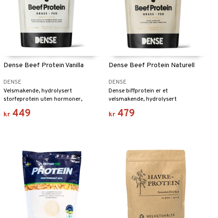
Dense Beef Protein Vanilla
Dense Beef Protein Naturell
DENSE
DENSE
Velsmakende, hydrolysert
Dense biffprotein er et
storfeprotein uten hormoner,
velsmakende, hydrolysert
antibiotika eller pesticider.
biffprotein uten hormoner,
449
479
kr
kr
antibiotika eller pesticider.