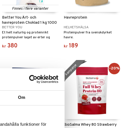
Finnes i flere varianter
Better You Ärt- och
Havreprotein
havreprotein Choklad 1 kg 1000
BETTER YOU
HELHETSHÄLSA
gram
Et helt naturlig og proteinrikt
Proteinpulver fra svenskdyrket
proteinpulver laget av erter og
havre.
havre. Perfekt som mellommåltid, i
380
189
kr
kr
frokostsmoothien din eller som en
god restitusjonsdrikk etter fysisk
aktivitet.
kampanje
-20%
Om
Finnes i flere varianter
andahålla funktioner för
Better You Ärt- och
BioSalma Whey 80 Strawberry