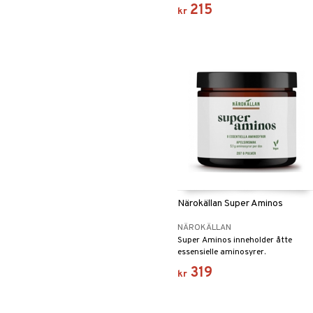
karbohydrattilskudd.
215
kr
Närokällan Super Aminos
NÄROKÄLLAN
Super Aminos inneholder åtte
essensielle aminosyrer.
319
kr