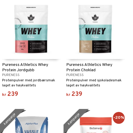
Pureness Athletics Whey
Pureness Athletics Whey
Protein Jordgubb
Protein Choklad
PURENESS
PURENESS
Proteinpulver med jordbærsmak
Proteinpulver med sjokoladesmak
laget av høykvalitets
laget av høykvalitets
myseproteinkonsentrat.
myseproteinkonsentrat.
239
239
kr
kr
kampanje
kampanje
-20%