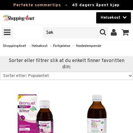
Perfekte sommertips
-
45 dagers åpent kjøp
Helsekost
RKER
Skjønnhet
JER
ODUKTER
Kontaktlinser
Shopping4net
»
Helsekost
»
Forkjølelse
»
Hostedempende
Helsekost
Sorter eller filtrer slik at du enkelt finner favoritten
din:
Apotek
Fitness
Hjem & innredning
r
ntolerant
Leketøy, Barn & Baby
fettsyrer
Varemerker
ood
ttsyrer
er
Kampanjer
er
ie