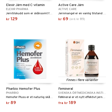
Elexir Järn med C-vitamin
Active Care Järn
ning
neraler
ELEXIR PHARMA
ACTIVE CARE
Jerntilskudd som er skånsomt for magen
Jernmangel er en vanlig tilstand som kan føre til følelse av tretthet og utmattelse.
129
69
89
kr
kr
(
ord.
kr
)
idler
het & uro
hygiene
rodukter
pleie
bérprodukter
frø & nøtter
Finnes i flere varianter
emer
d
 fot
Pharbio Hemofer Plus
Femineral
PHARBIO
SVENSKA ÖRTMEDICINSKA INSTITUTET
ecremer
pleie
elsepleie
r & buljong
ie
Hemofer Pluss er et naturlig skånsomt jerntilskudd som inneholder hemjern og folsyre. For deg som er gravid eller planlegger graviditet.
FeMineral er et nytt effektivt jerntilskudd, som med en velbalansert sammensetting av forskjellige stoffer gir et raskt resultat uten bivirkninger som forstoppelse.
89
189
kr
fra
kr
gjøring
dpleie
lsam
g & avgiftning
baking