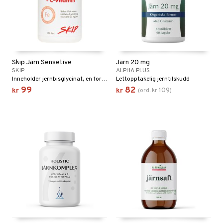
Skip Järn Sensetive
Järn 20 mg
SKIP
ALPHA PLUS
Inneholder jernbisglycinat, en form for jern som kroppen lett absorberer takket være dens høye opptaksevne.
Lettopptakelig jerntilskudd
99
82
109
kr
kr
(
ord.
kr
)