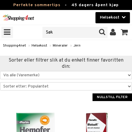
Perfekte sommertips
-
45 dagers åpent kjøp
Helsekost
RKER
Skjønnhet
JER
ODUKTER
Kontaktlinser
Shopping4net
»
Helsekost
»
Mineraler
»
Jern
Helsekost
Sorter eller filtrer slik at du enkelt finner favoritten
din:
Apotek
Fitness
Hjem & innredning
NULLSTILL FILTER
r
ntolerant
Leketøy, Barn & Baby
fettsyrer
Varemerker
ood
ttsyrer
er
Kampanjer
er
ie