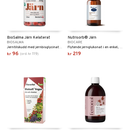
BioSalma Järn Kelaterat
Nutrisorb® Järn
BIOSALMA
BIOCARE
Jerntilskudd med jernbisglycinat som er skånsommere for magen.
Flytende jernglukonat i en enkel, ren vannbase.
96
219
119
kr
(
ord.
kr
)
kr