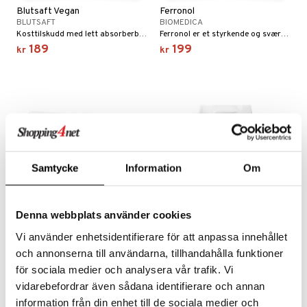
Blutsaft Vegan
Ferronol
BLUTSAFT
BIOMEDICA
Kosttilskudd med lett absorberbart jern.
Ferronol er et styrkende og svært velsmakende naturlig jerntilskudd med folsyre, vitaminer og bær. Ferronol er allsidig og kan brukes ved lave jernnivåer i alle livets faser.
189
199
kr
kr
Samtycke
Information
Om
Denna webbplats använder cookies
Vi använder enhetsidentifierare för att anpassa innehållet
Ledins Hemoplett
JärnOptimal
och annonserna till användarna, tillhandahålla funktioner
LEDINS
HELHETSHÄLSA
Spesielt sammensatte vitaminer og mineraler for kvinner i fertil alder. Med nesle- og alfalfaekstrakt.
Et kelatert jerntilskudd som er skånsomt mot magen. En kapsel gir 25 mg rent jern. Vegetabilske kapsler.
för sociala medier och analysera vår trafik. Vi
119
159
kr
kr
vidarebefordrar även sådana identifierare och annan
information från din enhet till de sociala medier och