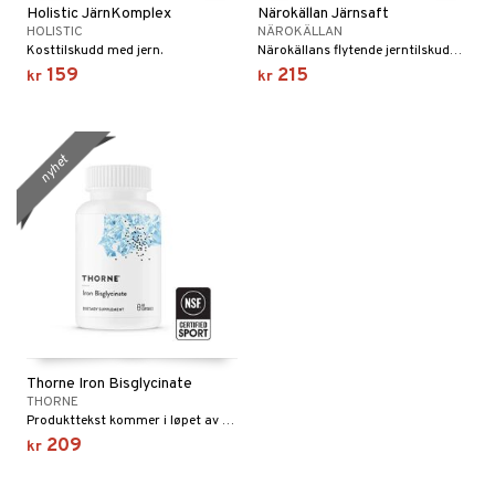
Holistic JärnKomplex
Närokällan Järnsaft
HOLISTIC
NÄROKÄLLAN
Kosttilskudd med jern.
Närokällans flytende jerntilskudd er en enkel og praktisk løsning for å opprettholde sunne jernnivåer i kroppen!
159
215
kr
kr
nyhet
Thorne Iron Bisglycinate
THORNE
Produkttekst kommer i løpet av kort tid
209
kr