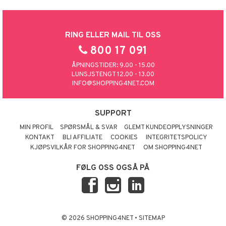
RING ELLER MAIL TIL OSS
800 17 091
ÅPNINGSTIDER: 9.00 - 15.00
LUNSJSTENGT 12.00 - 13.00
INFO@SHOPPING4NET.COM
SUPPORT
MIN PROFIL
SPØRSMÅL & SVAR
GLEMT KUNDEOPPLYSNINGER
KONTAKT
BLI AFFILIATE
COOKIES
INTEGRITETSPOLICY
KJØPSVILKÅR FOR SHOPPING4NET
OM SHOPPING4NET
FØLG OSS OGSÅ PÅ
© 2026 SHOPPING4NET
•
SITEMAP