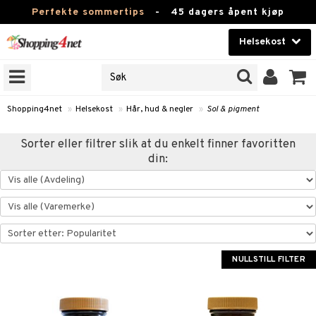
Perfekte sommertips
-
45 dagers åpent kjøp
Helsekost
RKER
Skjønnhet
JER
ODUKTER
Kontaktlinser
Shopping4net
»
Helsekost
»
Hår, hud & negler
»
Sol & pigment
Helsekost
Sorter eller filtrer slik at du enkelt finner favoritten
din:
Apotek
Fitness
Hjem & innredning
r
ntolerant
Leketøy, Barn & Baby
fettsyrer
NULLSTILL FILTER
Varemerker
ood
ttsyrer
er
Kampanjer
er
ie