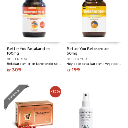
n
 & mineral
itet & amming
se
terie & PMS
stilskudd
& negler
stilskudd
in
ta
ggende & lindrende
yst
yst
dempende
lskudd
Better You Betakaroten
Better You Betakaroten
100mg
50mg
t
pigment
BETTER YOU
BETTER YOU
Betakaroten er en karotenoid som lagres i hudens fettvev og kan gi en naturlig, lett tone.
Høy dose beta-karoten i vegetabilske kapsler.
er
se & hals
 øyne
309
199
kr
kr
kar
er
emmende
nergi
melse
biloba
kampanje
-15%
uskler
rkende
g
tarm
erolsenkende
lskudd
r
fettsyrer
jon
es