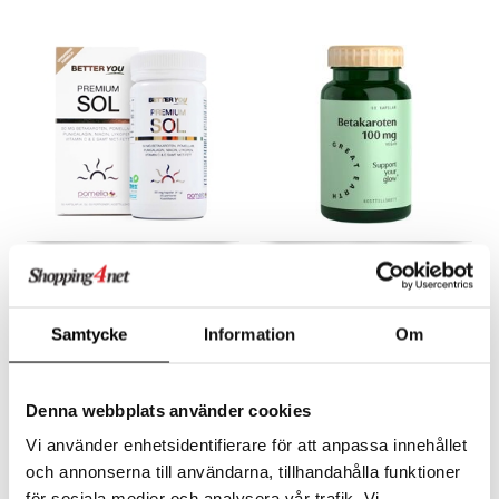
Better You Premium Sol
Great Earth Betakaroten
50k
BETTER YOU
GREAT EARTH
Premium Sol fra Better You er et nøye sammensatt produkt som gir huden støtte og en naturlig gyldenbrun farge.
Inneholder 100 mg betakaroten per kapsel fra den naturlige kilden Blakeslea trispora.
Samtycke
Information
Om
329
Overvåke
kr
Denna webbplats använder cookies
Vi använder enhetsidentifierare för att anpassa innehållet
och annonserna till användarna, tillhandahålla funktioner
för sociala medier och analysera vår trafik. Vi