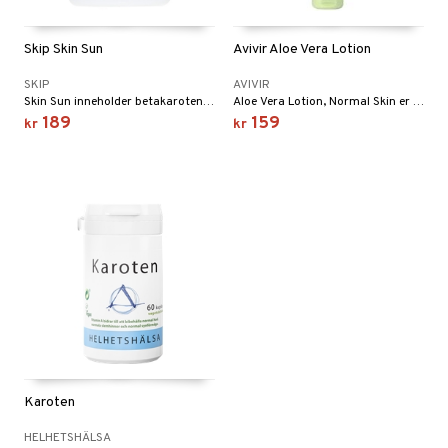
Skip Skin Sun
Avivir Aloe Vera Lotion
SKIP
AVIVIR
Skin Sun inneholder betakaroten, lykopen og sink.
Aloe Vera Lotion, Normal Skin er en fuktighetslotion for hele kroppen. Det relativt lave innholdet av vegetabilske oljer gjør den passende for normal og blandet hud. Den virker beroligende for sensitiv hud. Lotionen fungerer også utmerket som after sun-lotion ettersom det høye innholdet av Aloe Vera virker både kjølende, lindrende og gjenoppbyggende på solbrent hud. Aloe Vera Lotion inneholder kun gelé fra økologisk dyrkede planter. Uparfymert, fri for fargestoffer, parabener, vaselin, Methyldibromo Glutaro Nitrile og triklosan.
189
159
kr
kr
Karoten
HELHETSHÄLSA