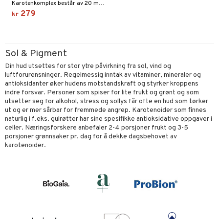
Karotenkomplex består av 20 mg naturlig betakaroten fra algen Dunaliella salina. Vegetabilsk kapsel laget av cellulose.
279
kr
Sol & Pigment
Din hud utsettes for stor ytre påvirkning fra sol, vind og
luftforurensninger. Regelmessig inntak av vitaminer, mineraler og
antioksidanter øker hudens motstandskraft og styrker kroppens
indre forsvar. Personer som spiser for lite frukt og grønt og som
utsetter seg for alkohol, stress og sollys får ofte en hud som tørker
ut og er mer sårbar for fremmede angrep. Karotenoider som finnes
naturlig i f.eks. gulrøtter har sine spesifikke antioksidative oppgaver i
celler. Næringsforskere anbefaler 2-4 porsjoner frukt og 3-5
porsjoner grønnsaker pr. dag for å dekke dagsbehovet av
karotenoider.