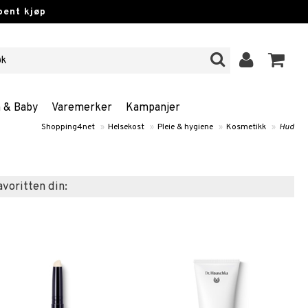
pent kjøp
n & Baby
Varemerker
Kampanjer
Shopping4net
»
Helsekost
»
Pleie & hygiene
»
Kosmetikk
»
Hud
favoritten din: