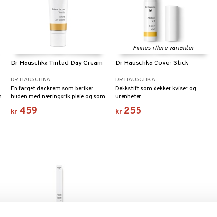
Finnes i flere varianter
Dr Hauschka Tinted Day Cream
Dr Hauschka Cover Stick
DR HAUSCHKA
DR HAUSCHKA
En farget dagkrem som beriker
Dekkstift som dekker kviser og
n
huden med næringsrik pleie og som
urenheter
gir vakker hud med en lys og
459
255
kr
kr
naturlig hudtone.