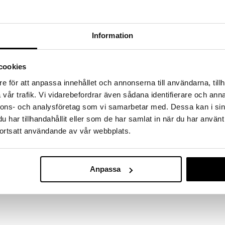
Dr Hauschka Concealer
Information
DR HAUSCHKA
Myk concealer som på en pålitelig
måte skjuler ujevnheter
cookies
275
kr
e för att anpassa innehållet och annonserna till användarna, tillh
vår trafik. Vi vidarebefordrar även sådana identifierare och anna
nnons- och analysföretag som vi samarbetar med. Dessa kan i sin
har tillhandahållit eller som de har samlat in när du har använt
ortsatt användande av vår webbplats.
Anpassa