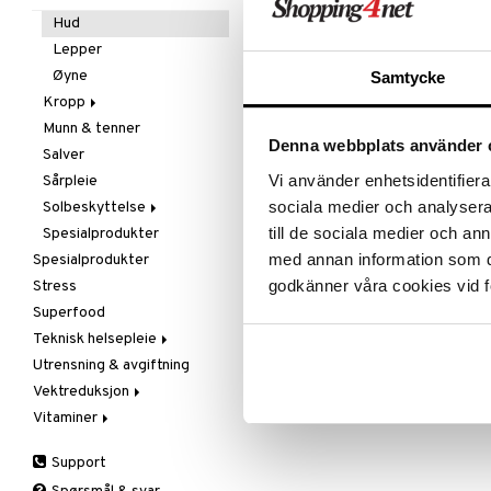
Olje & fett
Spesialprodukter
Hud
Oppbevaring
Lepper
Dr Hauschka Loose Powder
Raw Food
Øyne
Samtycke
Sjokolade
DR HAUSCHKA
Kropp
luftig og allsidig pudder som
Snacks
Munn & tenner
Bad, dusj & såpe
fikserer sminken din og gir en
Denna webbplats använder 
Søtning
Salver
Bodylotion
langvarig, lett og matt finish. Gir
459
kr
huden en fløyelsmyk følelse.
Spiring
Vi använder enhetsidentifierar
Sårpleie
Deo
Te
sociala medier och analysera 
Solbeskyttelse
Eteriske oljer
till de sociala medier och a
Spesialprodukter
Kroppspeeling
Aftersun
med annan information som du 
Spesialprodukter
Olje
Brun uten sol
godkänner våra cookies vid f
Stress
Spesialprodukter
Lepper
Superfood
Solcreme
Teknisk helsepleie
Utrensning & avgiftning
Annet
Vektreduksjon
Luftfukter
Vitaminer
Lysterapi
Bars
Massasje
Eplecidereddik
A, D, E & K
Support
Smertelindring
Faste
Antioksidanter