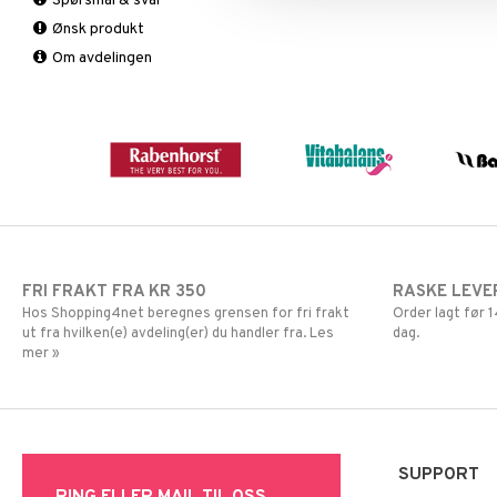
Spørsmål & svar
Fettforbrenning
B-vitaminer
Ønsk produkt
Måltidserstatning
Barn
Om avdelingen
Øvrige
C-vitaminer
Kvinne
Mann
Multivitaminer
FRI FRAKT FRA KR 350
RASKE LEVE
Hos Shopping4net beregnes grensen for fri frakt
Order lagt før
ut fra hvilken(e) avdeling(er) du handler fra. Les
dag.
mer »
SUPPORT
RING ELLER MAIL TIL OSS