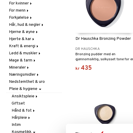
For kvinner
Hudpleie
For menn
Vitamin & mineral
Graviditet & amming
Forkjølelse
Klimakterie & PMS
Næringstilskudd
Hår, hud & negler
Næringstilskudd
Øvrige
C-vitamin
Hjerne & øyne
Øvrige
Prostata
Forebyggende &
Hår
lindrende
Dr Hauschka Bronzing Powder
Hjerte & kar
Sex & lyst
Sex & lyst
Kosttilskudd
Fettsyrer
Hostedempende
Kraft & energi
Skjelett
Sol & pigment
Hukommelse
Ginkgo biloba
DR HAUSCHKA
Hvitløk
Ledd & muskler
Urinveier
Øyne
Karstyrkende
Ginseng
Bronzing pudder med en
Øre, nese & hals
gjennomsiktig, solkysset tone for e
Mage & tarm
Kolesterolsenkende
Øvrige
Kosttilskudd
naturlig og sunn utstråling.
Øvrige
435
Mineraler
Marine fettsyrer
Prestasjon
Utvortes
Drikker
kr
Virushemmende
Næringsmidler
Veg. fettsyrer
Q-10
Fibre
Jern
Nedstemthet & uro
Rosenrot
Fordøyelse
Kalsium
Bars
Pleie & hygiene
Schizandra
Syreregulerende
Krom
Diverse
Tarm
Magnesium
Drikker
Ansiktspleie
Utrensning
Multimineraler
Frukt, frø & nøtter
Giftset
Barbérprodukter
Øvrige
Kokos
Hånd & fot
Kremer
Selen
Krydder & buljong
Hårpleie
Øyecremer
Fotpleie
Sink
Mel & baking
Intim
Rengjøring
Håndpleie
Balsam
Nøtte-& frøpasta
Kosmetikk
Spesialprodukter
Tilbehør
Sjampo