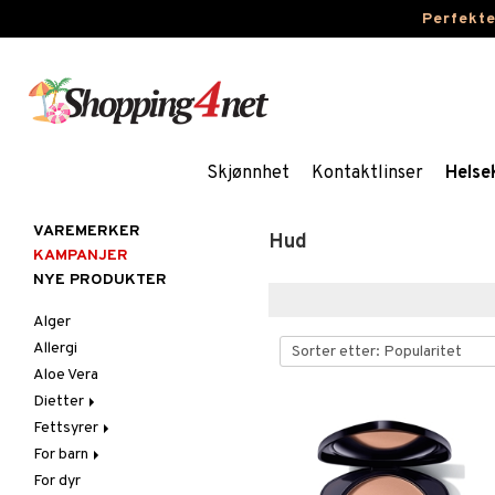
Perfekt
Skjønnhet
Kontaktlinser
Helse
VAREMERKER
Hud
KAMPANJER
NYE PRODUKTER
Alger
Allergi
Aloe Vera
Dietter
Fettsyrer
Glutenintolerant
For barn
LCHF
Marine fettsyrer
For dyr
Raw Food
Veg. fettsyrer
Fettsyrer