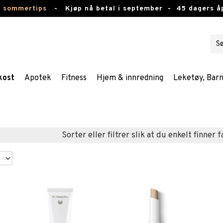
e sommertips
-
Kjøp nå betal i september -
45 dagers å
kost
Apotek
Fitness
Hjem & innredning
Leketøy, Bar
Sorter eller filtrer slik at du enkelt finner 