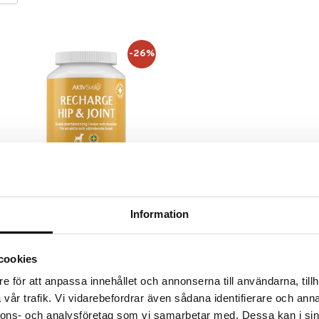
-26%
AktivSvea Recharge Hip & Joint
Information
AKTIV SVEA
Recharge Hip&Joint for økt
bevegelighet i muskler og ledd.
cookies
349
(
ord.
kr
469
)
kr
e för att anpassa innehållet och annonserna till användarna, tillh
vår trafik. Vi vidarebefordrar även sådana identifierare och anna
nnons- och analysföretag som vi samarbetar med. Dessa kan i sin