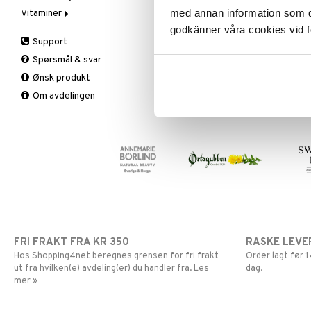
med annan information som du 
Vitaminer
Olje & fett
Kropp
Lysterapi
Bars
Spesialprodukter
Hud
godkänner våra cookies vid f
Oppbevaring
Munn & tenner
Massasje
Eplecidereddik
A, D, E & K
Lepper
Bad, dusj & såpe
Support
Raw Food
Salver
Smertelindring
Faste
Antioksidanter
Øyne
Bodylotion
Spørsmål & svar
Sjokolade
Sårpleie
Fettforbrenning
B-vitaminer
Deo
Ønsk produkt
Snacks
Solbeskyttelse
Måltidserstatning
Barn
Eteriske oljer
Om avdelingen
Søtning
Spesialprodukter
Øvrige
C-vitaminer
Kroppspeeling
Aftersun
Spiring
Kvinne
Olje
Brun uten sol
Te
Mann
Spesialprodukter
Lepper
Multivitaminer
Solcreme
FRI FRAKT FRA KR 350
RASKE LEVE
Hos Shopping4net beregnes grensen for fri frakt
Order lagt før
ut fra hvilken(e) avdeling(er) du handler fra. Les
dag.
mer »