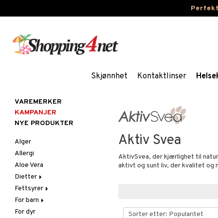
Perfek
Skjønnhet
Kontaktlinser
Helse
VAREMERKER
KAMPANJER
NYE PRODUKTER
Aktiv Svea
Alger
Allergi
AktivSvea, der kjærlighet til nat
Aloe Vera
aktivt og sunt liv, der kvalitet og 
Dietter
Fettsyrer
Glutenintolerant
For barn
LCHF
Marine fettsyrer
For dyr
Raw Food
Veg. fettsyrer
Fettsyrer