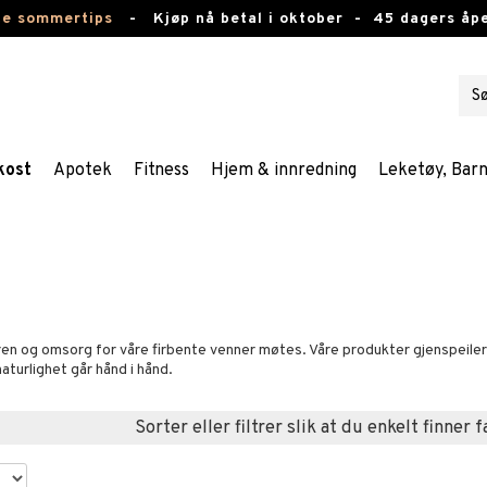
te sommertips
-
Kjøp nå betal i oktober -
45 dagers åpe
kost
Apotek
Fitness
Hjem & innredning
Leketøy, Bar
uren og omsorg for våre firbente venner møtes. Våre produkter gjenspeiler
naturlighet går hånd i hånd.
Sorter eller filtrer slik at du enkelt finner 