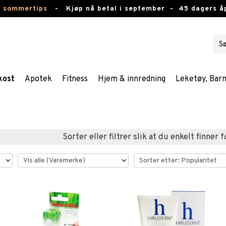
e sommertips
-
Kjøp nå betal i september -
45 dagers å
kost
Apotek
Fitness
Hjem & innredning
Leketøy, Bar
Sorter eller filtrer slik at du enkelt finner 