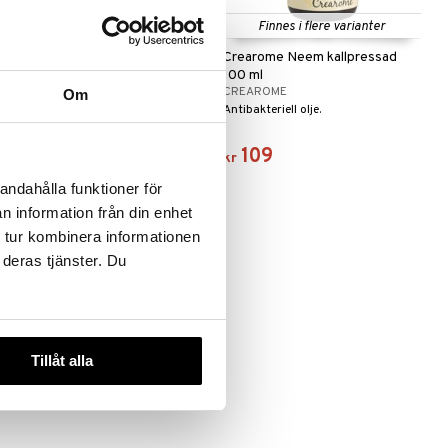
Finnes i flere varianter
Finnes i flere varianter
Crearome Neem kallpressad 30
Crearome Neem kallpressad
ml
100 ml
CREAROME
CREAROME
Om
Antibakteriell olje.
Antibakteriell olje.
55
109
kr
kr
andahålla funktioner för
n information från din enhet
 tur kombinera informationen
 deras tjänster. Du
Tillåt alla