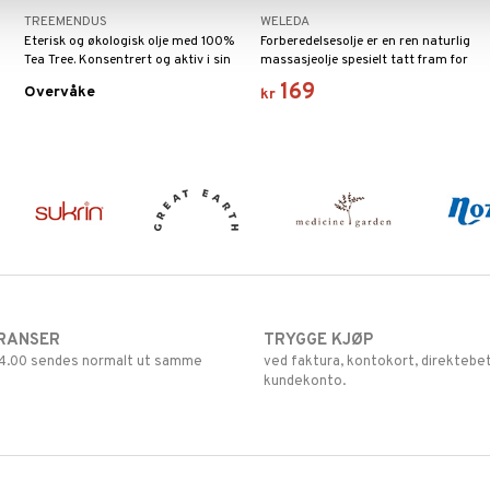
TREEMENDUS
WELEDA
Eterisk og økologisk olje med 100%
Forberedelsesolje er en ren naturlig
Tea Tree. Konsentrert og aktiv i sin
massasjeolje spesielt tatt fram for
form, og bør derfor spes ut før bruk
massasje avunderlivet.
169
Overvåke
kr
på huden.
RANSER
TRYGGE KJØP
 14.00 sendes normalt ut samme
ved faktura, kontokort, direktebet
kundekonto.