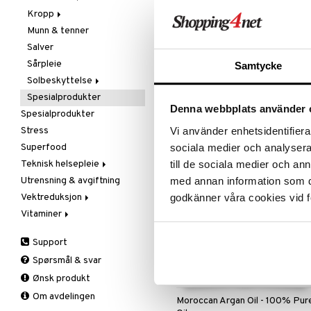
Olje & fett
Kropp
Spesialprodukter
Hud
Finnes i flere varianter
Oppbevaring
Munn & tenner
Lepper
Bad, dusj & såpe
Australian BodyCare Pure Tea
Raw Food
Salver
Øyne
Bodylotion
Tree Oil 10 ml
Sjokolade
Sårpleie
Deo
AUSTRALIAN BODYCARE
Samtycke
Bekjemp urenheter med naturlig
Snacks
Solbeskyttelse
Eteriske oljer
Tea Tree-olje av høy farmasøytisk
Søtning
Spesialprodukter
Kroppspeeling
Aftersun
kvalitet
89
Denna webbplats använder 
kr
Spiring
Spesialprodukter
Olje
Brun uten sol
Te
Vi använder enhetsidentifierar
Stress
Spesialprodukter
Lepper
sociala medier och analysera 
Superfood
Solcreme
till de sociala medier och a
Teknisk helsepleie
med annan information som du 
Utrensning & avgiftning
Annet
godkänner våra cookies vid f
Vektreduksjon
Luftfukter
Vitaminer
Lysterapi
Bars
Massasje
Eplecidereddik
A, D, E & K
Support
Smertelindring
Faste
Antioksidanter
Spørsmål & svar
Fettforbrenning
B-vitaminer
Ønsk produkt
Måltidserstatning
Barn
Om avdelingen
Øvrige
C-vitaminer
Moroccan Argan Oil - 100% Pur