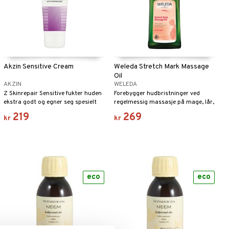
Akzin Sensitive Cream
Weleda Stretch Mark Massage
Oil
AKZIN
WELEDA
Z Skinrepair Sensitive fukter huden
Forebygger hudbristninger ved
ekstra godt og egner seg spesielt
regelmessig massasje på mage, lår,
for sensitiv, tørr, kløende og irritert
rumpe og bryster, samt beskytter
219
269
kr
kr
hud hos barn og voksne.
huden mot uttørking.
eco
eco