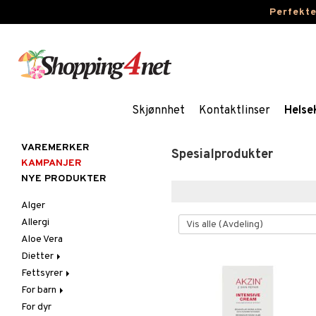
Perfekt
Skjønnhet
Kontaktlinser
Helse
VAREMERKER
Spesialprodukter
KAMPANJER
NYE PRODUKTER
Alger
Allergi
Aloe Vera
Dietter
Fettsyrer
Glutenintolerant
For barn
LCHF
Marine fettsyrer
For dyr
Raw Food
Veg. fettsyrer
Fettsyrer