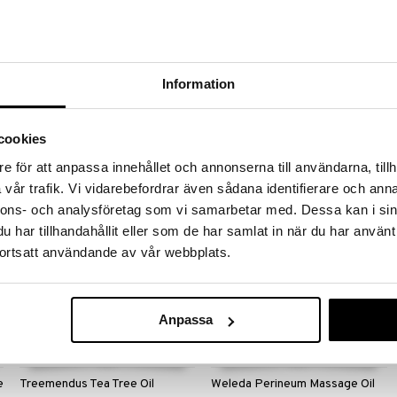
Finnes i flere varianter
Australian BodyCare Pure Tea
NitFree luskam
Tree Oil 30 ml
AUSTRALIAN BODYCARE
INSPAGAT
Information
Bekjemp urenheter med naturlig
NitFree – Tar bort både lus og egg!
Tea Tree-olje av høy farmasøytisk
Ny, revolusjonerende lusekam som
kvalitet
tar bort både luseegg og hodelus.
139
299
cookies
kr
kr
e för att anpassa innehållet och annonserna till användarna, tillh
vår trafik. Vi vidarebefordrar även sådana identifierare och anna
nnons- och analysföretag som vi samarbetar med. Dessa kan i sin
har tillhandahållit eller som de har samlat in när du har använt
eco
ortsatt användande av vår webbplats.
Anpassa
e
Treemendus Tea Tree Oil
Weleda Perineum Massage Oil