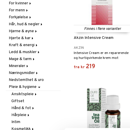
For kvinner
Hudpleie
For menn
Vitamin & mineral
Graviditet & amming
Forkjølelse
Klimakterie & PMS
Næringstilskudd
Hår, hud & negler
Næringstilskudd
Øvrige
C-vitamin
Finnes i flere varianter
Hjerne & øyne
Øvrige
Prostata
Forebyggende &
Hår
lindrende
Akzin Intensive Cream
Hjerte & kar
Sex & lyst
Sex & lyst
Kosttilskudd
Fettsyrer
Hostedempende
Kraft & energi
Skjelett
Sol & pigment
Hukommelse
Ginkgo biloba
AKZIN
Hvitløk
Ledd & muskler
Urinveier
Øyne
Karstyrkende
Ginseng
Intensive Cream er en reparerende
Øre, nese & hals
og hurtigvirkende krem mot
Mage & tarm
Kolesterolsenkende
Øvrige
Kosttilskudd
hudproblemer på kroppen og i
Øvrige
219
Mineraler
Marine fettsyrer
Prestasjon
Utvortes
Drikker
fra
kr
ansiktet. Uparfymert. Uten
Virushemmende
Næringsmidler
Veg. fettsyrer
Q-10
Fibre
Jern
parabener.
Nedstemthet & uro
Rosenrot
Fordøyelse
Kalsium
Bars
Pleie & hygiene
Schizandra
Syreregulerende
Krom
Diverse
Tarm
Magnesium
Drikker
Ansiktspleie
Utrensning
Multimineraler
Frukt, frø & nøtter
Giftset
Barbérprodukter
Øvrige
Kokos
Hånd & fot
Kremer
Selen
Krydder & buljong
Hårpleie
Øyecremer
Fotpleie
Sink
Mel & baking
Intim
Rengjøring
Håndpleie
Balsam
Nøtte-& frøpasta
Kosmetikk
Spesialprodukter
Tilbehør
Sjampo