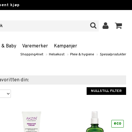
pent kjøp
n & Baby
Varemerker
Kampanjer
Shopping4net
»
Helsekost
»
Pleie & hygiene
»
Spesialprodukter
favoritten din:
NULLSTILL FILTER
eco