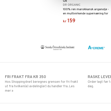
Oil
Kvinne
DR ORGANIC
Mann
100% ren marokkansk arganolje -
Multivitaminer
en multivirkende supernæring for
hår, hud, negler og lepper.
159
kr
FRI FRAKT FRA KR 350
RASKE LEVE
Hos Shopping4net beregnes grensen for fri frakt
Order lagt før
ut fra hvilken(e) avdeling(er) du handler fra. Les
dag.
mer »