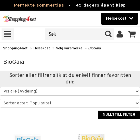
Perfekte sommertips
-
45 dagers åpent kjøp
Helsekost
RKER
Skjønnhet
JER
ODUKTER
Kontaktlinser
Shopping4net
»
Helsekost
»
Velg varemerke
»
BioGaia
Helsekost
BioGaia
Apotek
Sorter eller filtrer slik at du enkelt finner favoritten
din:
Fitness
Hjem & innredning
r
ntolerant
Leketøy, Barn & Baby
fettsyrer
NULLSTILL FILTER
Varemerker
ood
ttsyrer
er
Kampanjer
er
ie