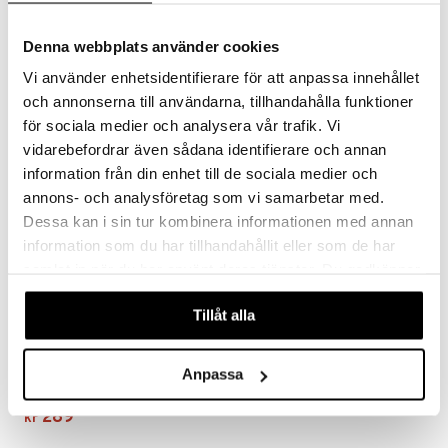
sialprodukter
per
BIOGAIA
BIOGAIA
creme
taminer
BioGaia Protectis Dråper tilfører gode bakterier til magen.
BioGaia ProTectis er et kosttilskudd som inneholder melkesyrebakterier av stammenLactobacillus reuteri Protectis som forekommer naturlig i menneskets mage og tarm.
Denna webbplats använder cookies
199
229
kr
kr
Vi använder enhetsidentifierare för att anpassa innehållet
och annonserna till användarna, tillhandahålla funktioner
för sociala medier och analysera vår trafik. Vi
vidarebefordrar även sådana identifierare och annan
information från din enhet till de sociala medier och
annons- och analysföretag som vi samarbetar med.
Dessa kan i sin tur kombinera informationen med annan
information som du har tillhandahållit eller som de har
samlat in när du har använt deras tjänster. Du godkänner
våra cookies vid fortsatt användande av vår webbplats.
Tillåt alla
ProTectis D3
Anpassa
BIOGAIA
BioGaia Protectis Familiepakke Melkesyrebakterier med 10 µg vitamin D3.
289
kr