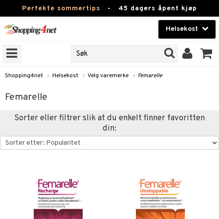
Perfekte sommertips
-
45 dagers åpent kjøp
Helsekost
RKER
Skjønnhet
JER
ODUKTER
Kontaktlinser
Shopping4net
»
Helsekost
»
Velg varemerke
»
Femarelle
Helsekost
Femarelle
Apotek
Sorter eller filtrer slik at du enkelt finner favoritten
din:
Fitness
Hjem & innredning
r
ntolerant
Leketøy, Barn & Baby
fettsyrer
Varemerker
ood
ttsyrer
er
Kampanjer
er
ie