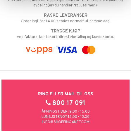
sialprodukter
Hos Shopping4net beregnes grensen for fri frakt ut fra hvilken(e)
per
avdeling(er) du handler fra. Les mer »
creme
taminer
RASKE LEVERANSER
Order lagt før 14.00 sendes normalt ut samme dag.
TRYGGE KJØP
ved faktura, kontokort, direktebetaling og kundekonto.
RING ELLER MAIL TIL OSS
800 17 091
ÅPNINGSTIDER: 9.00 - 15.00
LUNSJSTENGT 12.00 - 13.00
INFO@SHOPPING4NET.COM