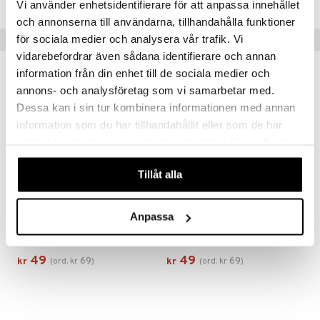
sialprodukter
Vi använder enhetsidentifierare för att anpassa innehållet
och annonserna till användarna, tillhandahålla funktioner
 tenner
Tips til deg
för sociala medier och analysera vår trafik. Vi
vidarebefordrar även sådana identifierare och annan
information från din enhet till de sociala medier och
-29%
-29%
e
annons- och analysföretag som vi samarbetar med.
kyttelse
eco
eco
Dessa kan i sin tur kombinera informationen med annan
information som du har tillhandahållit eller som de har
ersun
produkter
samlat in när du har använt deras tjänster. Du godkänner
n uten sol
rodukter
våra cookies vid fortsatt användande av vår webbplats.
Tillåt alla
per
creme
d
Anpassa
Shower Gel Coconut & Shea
Shower Gel Grapefruit & Lime
elsepleie
ORGANIC SHOP
ORGANIC SHOP
g & avgiftning
49
49
69
69
kr
(
ord.
kr
)
kr
(
ord.
kr
)
ksjon
ter
r
pi