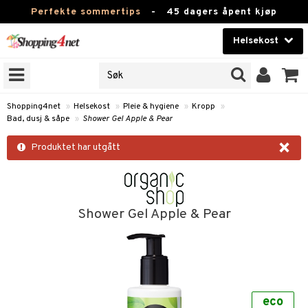
Perfekte sommertips
-
45 dagers åpent kjøp
Helsekost
RKER
Skjønnhet
JER
ODUKTER
Kontaktlinser
Shopping4net
»
Helsekost
»
Pleie & hygiene
»
Kropp
»
Bad, dusj & såpe
»
Shower Gel Apple & Pear
Helsekost
×
Produktet har utgått
Apotek
Fitness
Hjem & innredning
Shower Gel Apple & Pear
r
ntolerant
Leketøy, Barn & Baby
fettsyrer
Varemerker
ood
ttsyrer
er
Kampanjer
eco
er
ie