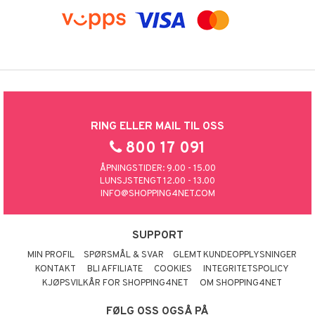
RING ELLER MAIL TIL OSS
800 17 091
ÅPNINGSTIDER: 9.00 - 15.00
LUNSJSTENGT 12.00 - 13.00
INFO@SHOPPING4NET.COM
SUPPORT
MIN PROFIL
SPØRSMÅL & SVAR
GLEMT KUNDEOPPLYSNINGER
KONTAKT
BLI AFFILIATE
COOKIES
INTEGRITETSPOLICY
KJØPSVILKÅR FOR SHOPPING4NET
OM SHOPPING4NET
FØLG OSS OGSÅ PÅ