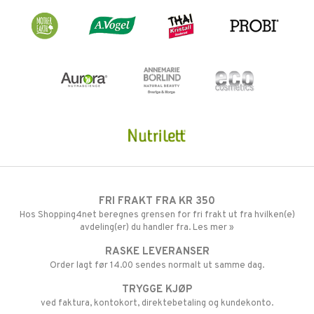
je
ereddik
 & K
t
indring
idanter
ål & svar
brenning
iner
rodukt
erstatning
elingen
iner
taminer
FRI FRAKT FRA KR 350
Hos Shopping4net beregnes grensen for fri frakt ut fra hvilken(e)
avdeling(er) du handler fra. Les mer »
RASKE LEVERANSER
Order lagt før 14.00 sendes normalt ut samme dag.
TRYGGE KJØP
ved faktura, kontokort, direktebetaling og kundekonto.