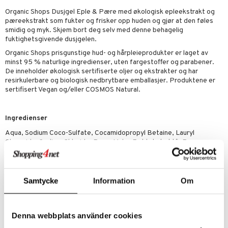
Organic Shops Dusjgel Eple & Pære med økologisk epleekstrakt og
bérprodukter
ning
neraler
frø & nøtter
pæreekstrakt som fukter og frisker opp huden og gjør at den føles
smidig og myk. Skjem bort deg selv med denne behagelig
emer
 fot
fuktighetsgivende dusjgelen.
ecremer
pleie
r & buljong
ie
Organic Shops prisgunstige hud- og hårpleieprodukter er laget av
minst 95 % naturlige ingredienser, uten fargestoffer og parabener.
gjøring
dpleie
lsam
baking
De inneholder økologisk sertifiserte oljer og ekstrakter og har
resirkulerbare og biologisk nedbrytbare emballasjer. Produktene er
sialprodukter
behør
ampo
& frøpasta
tikk
sertifisert Vegan og/eller COSMOS Natural.
sialprodukter
d
fett
Ingredienser
per
, dusj & såpe
aring
Aqua, Sodium Coco-Sulfate, Cocamidopropyl Betaine, Lauryl
ne
ylotion
ood
Glucoside, Sodium Chloride, Pyrus Malus Fruktekstrakt*, Pyrus
Communis Fruktekstrakt*, Glycerin, Prunus Armeniaca Kjerneolje*,
o
ade
Tokoferol, Sitronsyre, Benzylalkohol, Kaliumbenzoat,
Natriumbenzoat, Parfyme. (*) Ingredienser fra økologisk jordbruk.
riske oljer
Samtycke
Information
Om
ppspeeling
g
Artikkelnr.
e
Denna webbplats använder cookies
HCAO6-QJ-280