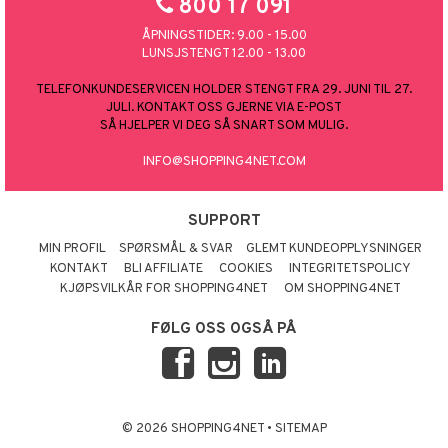
800 17 091
ÅPNINGSTIDER: 9.00 - 15.00
LUNSJSTENGT 12.00 - 13.00
TELEFONKUNDESERVICEN HOLDER STENGT FRA 29. JUNI TIL 27.
JULI. KONTAKT OSS GJERNE VIA E-POST
SÅ HJELPER VI DEG SÅ SNART SOM MULIG.
INFO@SHOPPING4NET.COM
SUPPORT
MIN PROFIL
SPØRSMÅL & SVAR
GLEMT KUNDEOPPLYSNINGER
KONTAKT
BLI AFFILIATE
COOKIES
INTEGRITETSPOLICY
KJØPSVILKÅR FOR SHOPPING4NET
OM SHOPPING4NET
FØLG OSS OGSÅ PÅ
© 2026 SHOPPING4NET
•
SITEMAP