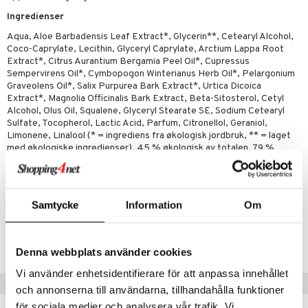
riske oljer
kyttelse
Ingredienser
ppspeeling
ersun
produkter
Aqua, Aloe Barbadensis Leaf Extract*, Glycerin**, Cetearyl Alcohol,
e
Coco-Caprylate, Lecithin, Glyceryl Caprylate, Arctium Lappa Root
n uten sol
rodukter
Extract*, Citrus Aurantium Bergamia Peel Oil*, Cupressus
sialprodukter
per
Sempervirens Oil*, Cymbopogon Winterianus Herb Oil*, Pelargonium
Graveolens Oil*, Salix Purpurea Bark Extract*, Urtica Dicoica
creme
Extract*, Magnolia Officinalis Bark Extract, Beta-Sitosterol, Cetyl
d
Alcohol, Olus Oil, Squalene, Glyceryl Stearate SE, Sodium Cetearyl
Sulfate, Tocopherol, Lactic Acid, Parfum, Citronellol, Geraniol,
elsepleie
Limonene, Linalool (* = ingrediens fra økologisk jordbruk, ** = laget
med økologiske ingredienser). 45 % økologisk av totalen. 79 %
g & avgiftning
økologisk av totalen minus vann og mineraler. 100 % naturlig
ksjon
ter
opprinnelse av totalen. COSMOS ORGANIC sertifisert av Ecocert
Greenlife i henhold til COSMOS-standarden.
r
pi
Samtycke
Information
Om
je
ereddik
 & K
Artikkelnr.
t
HULMP-UR-180
indring
idanter
Denna webbplats använder cookies
ål & svar
brenning
iner
Vi använder enhetsidentifierare för att anpassa innehållet
rodukt
Populære produkter
och annonserna till användarna, tillhandahålla funktioner
erstatning
elingen
för sociala medier och analysera vår trafik. Vi