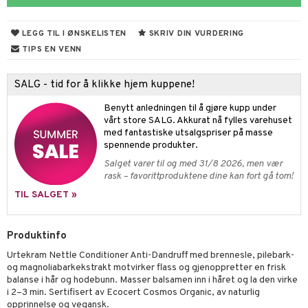
bérprodukter
ning
neraler
frø & nøtter
LEGG TIL I ØNSKELISTEN
SKRIV DIN VURDERING
emer
 fot
TIPS EN VENN
ecremer
pleie
r & buljong
ie
SALG - tid for å klikke hjem kuppene!
gjøring
dpleie
lsam
baking
Benytt anledningen til å gjøre kupp under
sialprodukter
behør
ampo
& frøpasta
vårt store SALG. Akkurat nå fylles varehuset
med fantastiske utsalgspriser på masse
sialprodukter
fett
spennende produkter.
Salget varer til og med 31/8 2026, men vær
aring
rask – favorittproduktene dine kan fort gå tom!
tikk
ood
TIL SALGET »
d
ade
Produktinfo
per
, dusj & såpe
 tenner
Urtekram Nettle Conditioner Anti-Dandruff med brennesle, pilebark-
ne
ylotion
g
og magnoliabarkekstrakt motvirker flass og gjenoppretter en frisk
balanse i hår og hodebunn. Masser balsamen inn i håret og la den virke
o
e
i 2–3 min. Sertifisert av Ecocert Cosmos Organic, av naturlig
opprinnelse og vegansk.