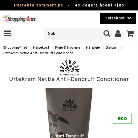
Perfekte sommertips
-
45 dagers åpent kjøp
Helsekost
RKER
Skjønnhet
JER
ODUKTER
Kontaktlinser
Shopping4net
»
Helsekost
»
Pleie & hygiene
»
Hårpleie
»
Balsam
»
Urtekram Nettle Anti-Dandruff Conditioner
Helsekost
Apotek
Urtekram Nettle Anti-Dandruff Conditioner
Fitness
Hjem & innredning
r
ntolerant
Leketøy, Barn & Baby
fettsyrer
eco
Varemerker
ood
ttsyrer
er
Kampanjer
er
ie