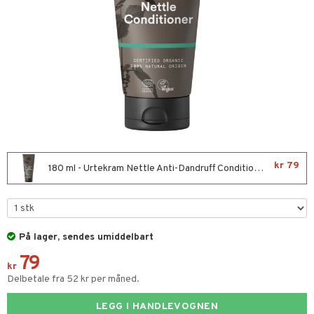
n
 & mineral
itet & amming
se
terie & PMS
stilskudd
& negler
stilskudd
in
 øyne
ta
ggende & lindrende
kar
yst
yst
dempende
lskudd
er
nergi
t
pigment
melse
biloba
uskler
er
se & hals
rkende
g
kr 79
180 ml - Urtekram Nettle Anti-Dandruff Conditioner
tarm
erolsenkende
lskudd
r
emmende
fettsyrer
jon
es
På lager, sendes umiddelbart
idler
ttsyrer
79
het & uro
ot
else
m
kr
Delbetale fra 52 kr per måned.
hygiene
ndra
gulerende
LEGG I HANDLEVOGNEN
ium
pleie