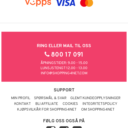
RING ELLER MAIL TIL OSS
800 17 091
ÅPNINGSTIDER: 9.00 - 15.00
LUNSJSTENGT 12.00 - 13.00
INFO@SHOPPING4NET.COM
SUPPORT
MIN PROFIL
SPØRSMÅL & SVAR
GLEMT KUNDEOPPLYSNINGER
KONTAKT
BLI AFFILIATE
COOKIES
INTEGRITETSPOLICY
KJØPSVILKÅR FOR SHOPPING4NET
OM SHOPPING4NET
FØLG OSS OGSÅ PÅ