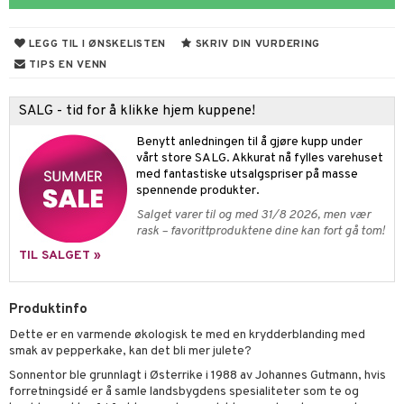
ning
neraler
frø & nøtter
LEGG TIL I ØNSKELISTEN
SKRIV DIN VURDERING
TIPS EN VENN
r & buljong
SALG - tid for å klikke hjem kuppene!
baking
Benytt anledningen til å gjøre kupp under
& frøpasta
vårt store SALG. Akkurat nå fylles varehuset
med fantastiske utsalgspriser på masse
fett
spennende produkter.
Salget varer til og med 31/8 2026, men vær
aring
rask – favorittproduktene dine kan fort gå tom!
ood
TIL SALGET »
ade
Produktinfo
Dette er en varmende økologisk te med en krydderblanding med
g
smak av pepperkake, kan det bli mer julete?
Sonnentor ble grunnlagt i Østerrike i 1988 av Johannes Gutmann, hvis
forretningsidé er å samle landsbygdens spesialiteter som te og