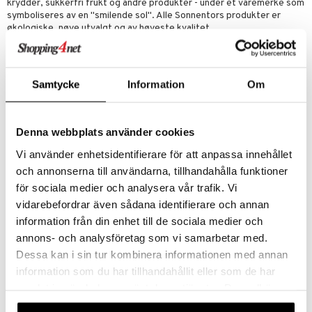
krydder, sukkerfri frukt og andre produkter - under et varemerke som
symboliseres av en "smilende sol". Alle Sonnentors produkter er
økologiske, nøye utvalgt og av høyeste kvalitet.
het & uro
hygiene
Ingredienser
rodukter
pleie
Samtycke
Information
Om
Ristet bokhvete*, søte bjørnebærblader*, Cassia-kanel*,
blodappelsin*, allehånde*, bokhveteurt*, tulsibasilikum*, malt
bérprodukter
ingefær*, nellik*, stjerneanis*, anis*, kardemomme*, svart pepper*. *
Økologisk sertifisert ingrediens.
emer
d
 fot
Denna webbplats använder cookies
Energi (kJ/kcal): 1173/282
ecremer
pleie
elsepleie
ie
Vi använder enhetsidentifierare för att anpassa innehållet
Fett (g): 3.5
och annonserna till användarna, tillhandahålla funktioner
gjøring
varav mättat (g): 0.8
dpleie
lsam
g & avgiftning
för sociala medier och analysera vår trafik. Vi
Kolhydrater (g): 30.2
sialprodukter
behør
ampo
ksjon
tikk
ter
varav sockerarter (g): 6.3
vidarebefordrar även sådana identifierare och annan
Protein (g): 11.8
information från din enhet till de sociala medier och
sialprodukter
d
r
pi
Fiber (g): 41.5
annons- och analysföretag som vi samarbetar med.
Salt (g): 0.24
per
, dusj & såpe
 tenner
je
ereddik
 & K
Dessa kan i sin tur kombinera informationen med annan
t
information som du har tillhandahållit eller som de har
ne
ylotion
indring
idanter
Artikkelnr.
ål & svar
samlat in när du har använt deras tjänster. Du godkänner
HTP02-UC-18
o
e
brenning
iner
våra cookies vid fortsatt användande av vår webbplats.
rodukt