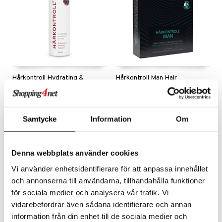
bérprodukter
ning
neraler
frø & nøtter
emer
d
 fot
ecremer
pleie
elsepleie
r & buljong
ie
gjøring
dpleie
lsam
g & avgiftning
baking
Hårkontroll Hydrating &
Hårkontroll Man Hair
sialprodukter
behør
ampo
ksjon
& frøpasta
tikk
ter
Restoring Shampoo
Boosting Nutrition
HÅRKONTROLL
HÅRKONTROLL
sialprodukter
d
r
fett
pi
Intensiv fuktighetsgivende og mykgjørende sjampo.
Kosttilskudd som bidrar til økt hårstyrke hos menn.
169
389
kr
kr
Samtycke
Information
Om
per
, dusj & såpe
aring
 tenner
je
ereddik
 & K
t
ne
ylotion
ood
indring
idanter
ål & svar
Denna webbplats använder cookies
o
ade
e
brenning
iner
rodukt
Vi använder enhetsidentifierare för att anpassa innehållet
riske oljer
kyttelse
erstatning
och annonserna till användarna, tillhandahålla funktioner
elingen
ppspeeling
ersun
g
produkter
iner
för sociala medier och analysera vår trafik. Vi
vidarebefordrar även sådana identifierare och annan
e
n uten sol
information från din enhet till de sociala medier och