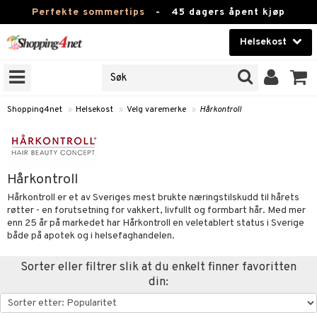
Perfekte sommertips
-
45 dagers åpent kjøp
Helsekost
RKER
Skjønnhet
JER
ODUKTER
Kontaktlinser
Shopping4net
»
Helsekost
»
Velg varemerke
»
Hårkontroll
Helsekost
Apotek
Hårkontroll
Fitness
Hårkontroll er et av Sveriges mest brukte næringstilskudd til hårets
røtter - en forutsetning for vakkert, livfullt og formbart hår. Med mer
Hjem & innredning
enn 25 år på markedet har Hårkontroll en veletablert status i Sverige
r
ntolerant
både på apotek og i helsefaghandelen.
Leketøy, Barn & Baby
fettsyrer
Sorter eller filtrer slik at du enkelt finner favoritten
Varemerker
din:
ood
ttsyrer
er
Kampanjer
er
ie