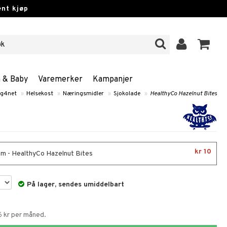
nt kjøp
n & Baby
Varemerker
Kampanjer
ng4net
»
Helsekost
»
Næringsmidler
»
Sjokolade
»
HealthyCo Hazelnut Bites
kr 10
m - HealthyCo Hazelnut Bites
På lager, sendes umiddelbart
6 kr per måned.