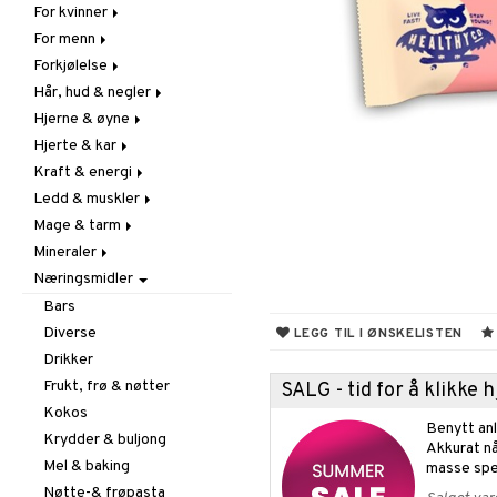
For kvinner
Hudpleie
For menn
Vitamin & mineral
Graviditet & amming
Forkjølelse
Klimakterie & PMS
Næringstilskudd
Hår, hud & negler
Næringstilskudd
Øvrige
C-vitamin
Hjerne & øyne
Øvrige
Prostata
Forebyggende &
Hår
lindrende
Hjerte & kar
Sex & lyst
Sex & lyst
Kosttilskudd
Fettsyrer
Hostedempende
Kraft & energi
Skjelett
Sol & pigment
Hukommelse
Ginkgo biloba
Hvitløk
Ledd & muskler
Urinveier
Øyne
Karstyrkende
Ginseng
Øre, nese & hals
Mage & tarm
Kolesterolsenkende
Øvrige
Kosttilskudd
Øvrige
Mineraler
Marine fettsyrer
Prestasjon
Utvortes
Drikker
Virushemmende
Næringsmidler
Veg. fettsyrer
Q-10
Fibre
Jern
Rosenrot
Fordøyelse
Kalsium
Bars
Schizandra
Syreregulerende
Krom
Diverse
LEGG TIL I ØNSKELISTEN
Tarm
Magnesium
Drikker
Utrensning
Multimineraler
Frukt, frø & nøtter
SALG - tid for å klikke
Øvrige
Kokos
Benytt anl
Selen
Krydder & buljong
Akkurat nå
Sink
Mel & baking
masse spe
Nøtte-& frøpasta