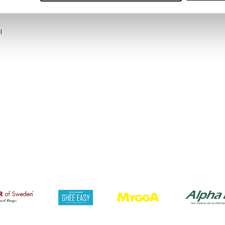
orekommende sukkerarter.
l