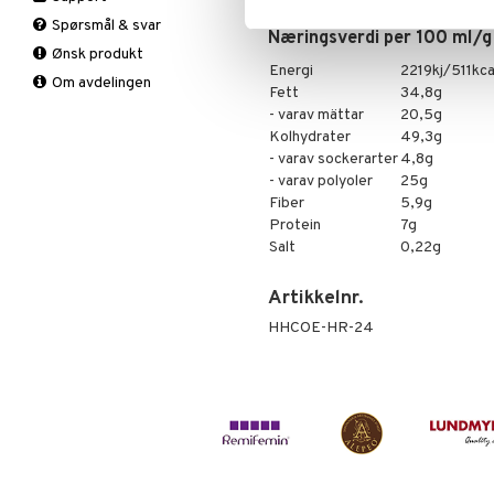
Salver
Smertelindring
Faste
Antioksidanter
Øyne
Bodylotion
tørt sted. Inneholder naturlig f
Spørsmål & svar
Sårpleie
Fettforbrenning
B-vitaminer
Deo
Næringsverdi per 100 ml/g
Ønsk produkt
Solbeskyttelse
Måltidserstatning
Barn
Eteriske oljer
Energi
2219kj/511kca
Om avdelingen
Spesialprodukter
Øvrige
C-vitaminer
Kroppspeeling
Aftersun
Fett
34,8g
Kvinne
Olje
Brun uten sol
- varav mättar
20,5g
Mann
Spesialprodukter
Lepper
Kolhydrater
49,3g
- varav sockerarter
4,8g
Multivitaminer
Solcreme
- varav polyoler
25g
Fiber
5,9g
Protein
7g
Salt
0,22g
Artikkelnr.
HHCOE-HR-24