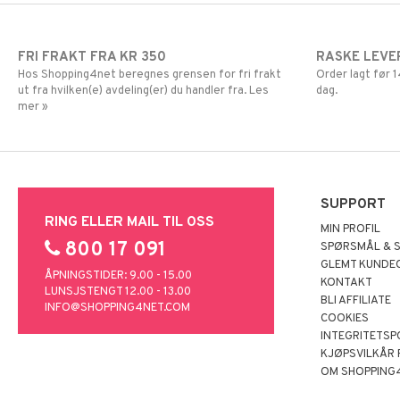
FRI FRAKT FRA KR 350
RASKE LEVE
Hos Shopping4net beregnes grensen for fri frakt
Order lagt før
ut fra hvilken(e) avdeling(er) du handler fra. Les
dag.
mer »
SUPPORT
RING ELLER MAIL TIL OSS
MIN PROFIL
800 17 091
SPØRSMÅL & 
GLEMT KUNDE
ÅPNINGSTIDER: 9.00 - 15.00
KONTAKT
LUNSJSTENGT 12.00 - 13.00
BLI AFFILIATE
INFO@SHOPPING4NET.COM
COOKIES
INTEGRITETSP
KJØPSVILKÅR
OM SHOPPING