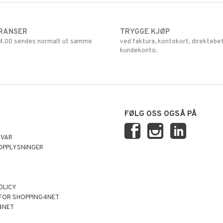
RANSER
TRYGGE KJØP
 14.00 sendes normalt ut samme
ved faktura, kontokort, direktebet
kundekonto.
FØLG OSS OGSÅ PÅ
SVAR
OPPLYSNINGER
OLICY
 FOR SHOPPING4NET
4NET