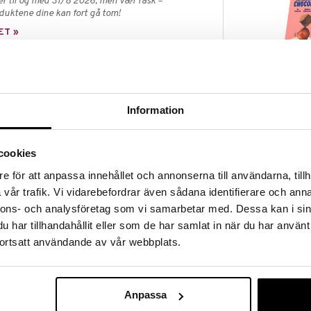
er til og med 31/8 2026, men vær rask –
oduktene dine kan fort gå tom!
ET »
HealthyCo Ha
remet godbit med sprø kjeks, hasselnøttfylling og
Chocolate
er eller palmeolje.
Information
HEALTHYCO
39
kr
ddel (maltitol*), hasselnøtter (16%), vegetabilske
cookies
 og solsikke, emulgeringsmiddel (solsikkelecitin),
okoferoler)), vegetabilsk solsikkeolje,
e för att anpassa innehållet och annonserna till användarna, tillh
melk), maisstivelse, emulgeringsmiddel
vår trafik. Vi vidarebefordrar även sådana identifierare och anna
 søtningsmiddel (steviolglykosid 0,003%**)).
nnons- och analysföretag som vi samarbetar med. Dessa kan i sin
ngsmiddel (maltitol*), fullstendig hydrerte
 og solsikke), fettredusert kakaopulver,
har tillhandahållit eller som de har samlat in när du har använt
yalecitin), vanillin). Vaffel (hvetemel (gluten),
ortsatt användande av vår webbplats.
eolje, emulgeringsmiddel (soyalecitin), mysepulver
onat), salt og antioksidanter: tokoferoler,
, mandler og sesam. *Overdreven konsum kan ha en
Anpassa
 steviolekvivalenter. Oppbevares på et kjølig og