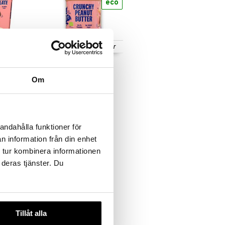
eco
Finnes i flere varianter
zelnut
HealthyCo Peanut
Butter Crunchy
Om
HEALTHYCO
45
fra
kr
andahålla funktioner för
n information från din enhet
 tur kombinera informationen
 deras tjänster. Du
Tillåt alla