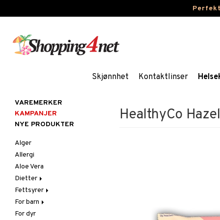
Perfek
Skjønnhet
Kontaktlinser
Helse
VAREMERKER
HealthyCo Hazel
KAMPANJER
NYE PRODUKTER
Alger
Allergi
Aloe Vera
Dietter
Fettsyrer
Glutenintolerant
For barn
LCHF
Marine fettsyrer
For dyr
Raw Food
Veg. fettsyrer
Fettsyrer