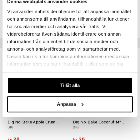
Salt
0,83g
Denna webbplats använder cookies
riske oljer
kyttelse
erstatning
elingen
Vi använder enhetsidentifierare för att anpassa innehållet
ppspeeling
Artikkelnr.
ersun
produkter
iner
och annonserna till användarna, tillhandahålla funktioner
HDNB2-1I-35
e
för sociala medier och analysera vår trafik. Vi
n uten sol
vidarebefordrar även sådana identifierare och annan
sialprodukter
per
information från din enhet till de sociala medier och
Tips til deg
creme
annons- och analysföretag som vi samarbetar med.
taminer
Dessa kan i sin tur kombinera informationen med annan
information som du har tillhandahållit eller som de har
eco
eco
samlat in när du har använt deras tjänster. Du godkänner
våra cookies vid fortsatt användande av vår webbplats.
Tillåt alla
Anpassa
Dig No-Bake Apple Crumble
Dig No-Bake Coconut M*lk Chocolate Cookie
DIG
DIG