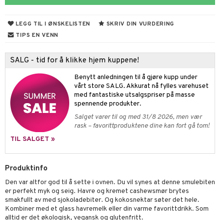
ning
neraler
frø & nøtter
LEGG TIL I ØNSKELISTEN
SKRIV DIN VURDERING
TIPS EN VENN
r & buljong
SALG - tid for å klikke hjem kuppene!
baking
Benytt anledningen til å gjøre kupp under
& frøpasta
vårt store SALG. Akkurat nå fylles varehuset
med fantastiske utsalgspriser på masse
fett
spennende produkter.
Salget varer til og med 31/8 2026, men vær
aring
rask – favorittproduktene dine kan fort gå tom!
ood
TIL SALGET »
ade
Produktinfo
Den var altfor god til å sette i ovnen. Du vil synes at denne smulebiten
g
er perfekt myk og seig. Havre og kremet cashewsmør brytes
smakfullt av med sjokoladebiter. Og kokosnektar søter det hele.
Kombiner med et glass havremelk eller din varme favorittdrikk. Som
alltid er det økologisk, vegansk og glutenfritt.