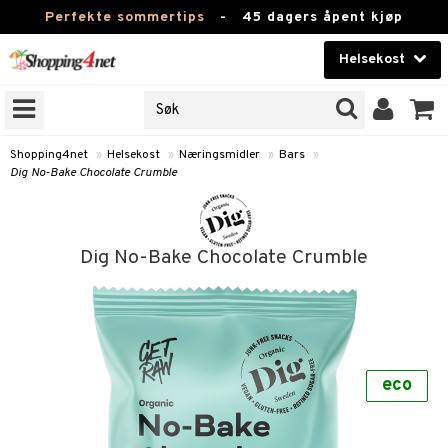
Perfekte sommertips
-
45 dagers åpent kjøp
Helsekost
RKER
Skjønnhet
JER
ODUKTER
Kontaktlinser
Shopping4net
»
Helsekost
»
Næringsmidler
»
Bars
»
Dig No-Bake Chocolate Crumble
Helsekost
Apotek
Dig No-Bake Chocolate Crumble
Fitness
Hjem & innredning
r
ntolerant
Leketøy, Barn & Baby
fettsyrer
eco
Varemerker
ood
ttsyrer
er
Kampanjer
er
ie