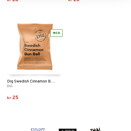
28
28
kr
kr
eco
Dig Swedish Cinnamon Bun Ball
DIG
25
kr