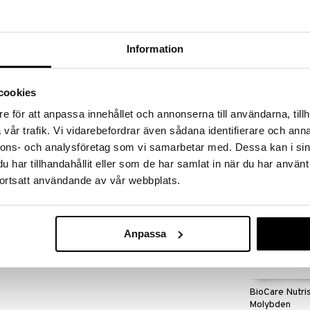
er til og med 31/8 2026, men vær rask –
oduktene dine kan fort gå tom!
ET »
Information
Original Silice
cookies
lskudd som er utvunnet ved koking av 2 ss
SILICEA
e för att anpassa innehållet och annonserna till användarna, tillh
194
som har vokst i mineralrik jord i nordre Finland.
vår trafik. Vi vidarebefordrar även sådana identifierare och anna
kr
ærlig kalium, natrium, magnesium, kalsium, fosfor,
nnons- och analysföretag som vi samarbetar med. Dessa kan i sin
har tillhandahållit eller som de har samlat in när du har använt
ortsatt användande av vår webbplats.
r per dag, eller ifølge anbefaling. Drikk minst en halv
 Rist flasken før du bruker den. Anbefalt dose bør
 ikke brukes som et alternativ til et variert
straktet uten å spe det ut. Det er etsende i
Anpassa
 øyne, hud og klær. Hvis du får ekstraktet i øyet,
.
BioCare Nutri
Molybden