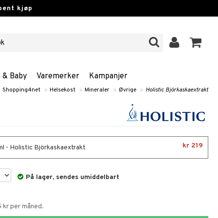
pent kjøp
n & Baby
Varemerker
Kampanjer
Shopping4net
»
Helsekost
»
Mineraler
»
Øvrige
»
Holistic Björkaskaextrakt
kr 219
l - Holistic Björkaskaextrakt
På lager, sendes umiddelbart
5 kr per måned.