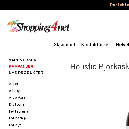
Perfekt
Skjønnhet
Kontaktlinser
Helse
VAREMERKER
Holistic Björkas
KAMPANJER
NYE PRODUKTER
Alger
Allergi
Aloe Vera
Dietter
Fettsyrer
Glutenintolerant
For barn
LCHF
Marine fettsyrer
For dyr
Raw Food
Veg. fettsyrer
Fettsyrer