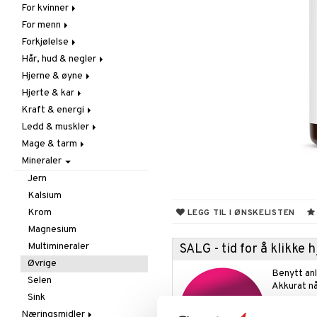
For kvinner
Hudpleie
For menn
Vitamin & mineral
Graviditet & amming
Forkjølelse
Klimakterie & PMS
Næringstilskudd
Hår, hud & negler
Næringstilskudd
Øvrige
C-vitamin
Hjerne & øyne
Øvrige
Prostata
Forebyggende &
Hår
lindrende
Hjerte & kar
Sex & lyst
Sex & lyst
Kosttilskudd
Fettsyrer
Hostedempende
Kraft & energi
Skjelett
Sol & pigment
Hukommelse
Ginkgo biloba
Hvitløk
Ledd & muskler
Urinveier
Øyne
Karstyrkende
Ginseng
Øre, nese & hals
Mage & tarm
Kolesterolsenkende
Øvrige
Kosttilskudd
Øvrige
Mineraler
Marine fettsyrer
Prestasjon
Utvortes
Drikker
Virushemmende
Veg. fettsyrer
Q-10
Fibre
Jern
Rosenrot
Fordøyelse
Kalsium
Schizandra
Syreregulerende
Krom
LEGG TIL I ØNSKELISTEN
Tarm
Magnesium
Utrensning
Multimineraler
SALG - tid for å klikke
Øvrige
Benytt anl
Selen
Akkurat nå
Sink
masse spe
Næringsmidler