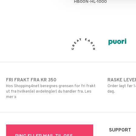
HB00N-HL-1000
FRI FRAKT FRA KR 350
RASKE LEVE
Hos Shopping4net beregnes grensen for fri frakt
Order lagt før
ut fra hvilken(e) avdeling(er) du handler fra. Les
dag.
mer »
SUPPORT