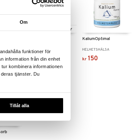
Om
Finnes i flere varianter
a Gel
Original Silicea
KaliumOptimal
SILICEA
HELHETSHÄLSA
andahålla funktioner för
199
150
n information från din enhet
fra
kr
kr
 tur kombinera informationen
 deras tjänster. Du
Tillåt alla
sorb