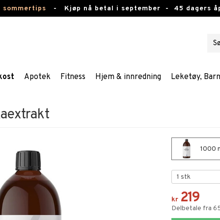
e sommertips
-
Kjøp nå betal i september -
45 dagers å
kost
Apotek
Fitness
Hjem & innredning
Leketøy, Bar
kaextrakt
1000 m
219
kr
Delbetale fra 6