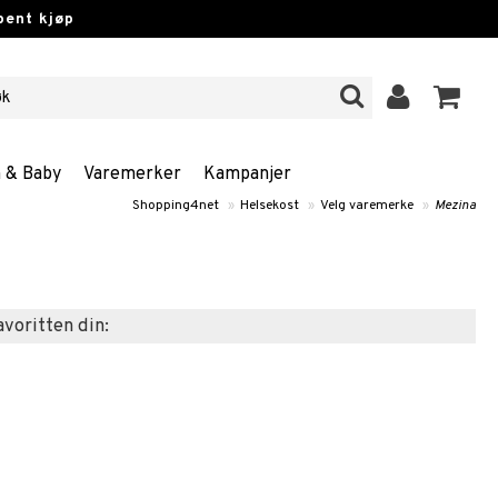
pent kjøp
n & Baby
Varemerker
Kampanjer
Shopping4net
»
Helsekost
»
Velg varemerke
»
Mezina
favoritten din: