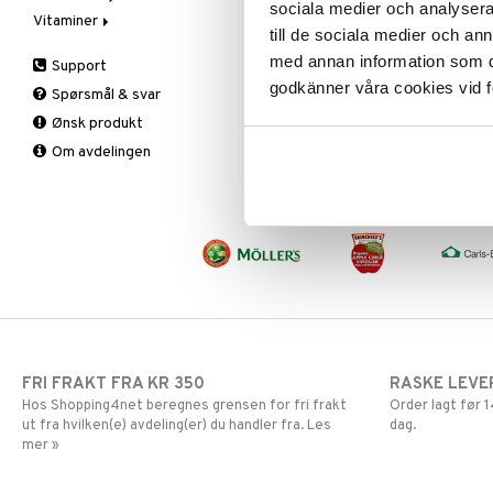
sociala medier och analysera 
Vitaminer
Olje & fett
Kropp
Lysterapi
Bars
Spesialprodukter
Hud
till de sociala medier och a
Oppbevaring
Munn & tenner
Massasje
Eplecidereddik
A, D, E & K
Lepper
Bad, dusj & såpe
med annan information som du 
Support
Raw Food
Salver
Smertelindring
Faste
Antioksidanter
Øyne
Bodylotion
godkänner våra cookies vid f
Spørsmål & svar
Sjokolade
Sårpleie
Fettforbrenning
B-vitaminer
Deo
Ønsk produkt
Snacks
Solbeskyttelse
Måltidserstatning
Barn
Eteriske oljer
Om avdelingen
Søtning
Spesialprodukter
Øvrige
C-vitaminer
Kroppspeeling
Aftersun
Spiring
Kvinne
Olje
Brun uten sol
Te
Mann
Spesialprodukter
Lepper
Multivitaminer
Solcreme
FRI FRAKT FRA KR 350
RASKE LEVE
Hos Shopping4net beregnes grensen for fri frakt
Order lagt før
ut fra hvilken(e) avdeling(er) du handler fra. Les
dag.
mer »