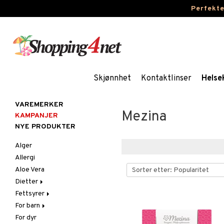
Perfekt
Skjønnhet
Kontaktlinser
Helse
VAREMERKER
Mezina
KAMPANJER
NYE PRODUKTER
Alger
Allergi
Aloe Vera
Dietter
Fettsyrer
Glutenintolerant
For barn
LCHF
Marine fettsyrer
For dyr
Raw Food
Veg. fettsyrer
Fettsyrer