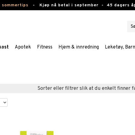
e sommertips
-
Kjøp nå betal i september -
45 dagers å
kost
Apotek
Fitness
Hjem & innredning
Leketøy, Bar
Sorter eller filtrer slik at du enkelt finner 