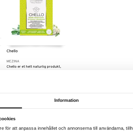
Chello
MEZINA
Chello er et helt naturlig produkt,
.
basert på urtene rødkløver, dong
quai (kinesisk kvann), ryllik, kamille
289
kr
og løvetann.
Information
cookies
e för att anpassa innehållet och annonserna till användarna, tillh