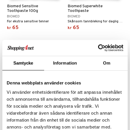
Biomed Sensitive
Biomed Superwhite
bérprodukter
ning
neraler
frø & nøtter
Toothpaste 100g
Toothpaste
BIOMED
BIOMED
emer
d
 fot
For ekstra sensitive tenner
Skånsom tannbleking for daglig bruk
65
65
kr
kr
ecremer
pleie
elsepleie
r & buljong
ie
gjøring
dpleie
lsam
g & avgiftning
baking
sialprodukter
behør
ampo
ksjon
& frøpasta
tikk
ter
sialprodukter
d
r
fett
pi
Samtycke
Information
Om
per
, dusj & såpe
aring
 tenner
je
ereddik
 & K
t
ne
ylotion
ood
indring
idanter
Denna webbplats använder cookies
ål & svar
o
ade
e
brenning
iner
Vi använder enhetsidentifierare för att anpassa innehållet
rodukt
och annonserna till användarna, tillhandahålla funktioner
riske oljer
kyttelse
erstatning
för sociala medier och analysera vår trafik. Vi
elingen
Biomed Citrus Fresh
Biomed Toothpaste Gum
ppspeeling
ersun
g
produkter
iner
vidarebefordrar även sådana identifierare och annan
Toothpaste 100g
Health
BIOMED
BIOMED
information från din enhet till de sociala medier och
e
n uten sol
Fluorfri tannkrem med eteriske oljer
Antibakterielle ekstrakter og oljer gir en langvarig frisk pust.
annons- och analysföretag som vi samarbetar med.