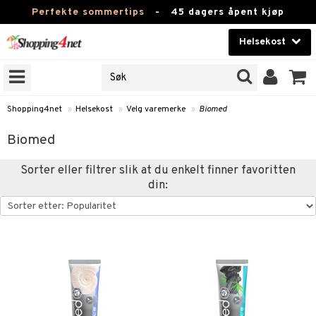
Perfekte sommertips
-
45 dagers åpent kjøp
Helsekost
RKER
Skjønnhet
JER
ODUKTER
Kontaktlinser
Shopping4net
»
Helsekost
»
Velg varemerke
»
Biomed
Helsekost
Biomed
Apotek
Sorter eller filtrer slik at du enkelt finner favoritten
din:
Fitness
Hjem & innredning
r
ntolerant
Leketøy, Barn & Baby
fettsyrer
Varemerker
ood
ttsyrer
er
Kampanjer
er
ie