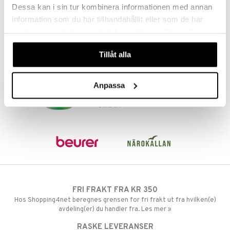
65
65
sialprodukter
kr
kr
per
Dessa kan i sin tur kombinera informationen med annan
information som du har tillhandahållit eller som de har
creme
taminer
samlat in när du har använt deras tjänster. Du godkänner
våra cookies vid fortsatt användande av vår webbplats.
Tillåt alla
Anpassa
FRI FRAKT FRA KR 350
Hos Shopping4net beregnes grensen for fri frakt ut fra hvilken(e)
avdeling(er) du handler fra. Les mer »
RASKE LEVERANSER