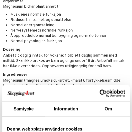
sialprodukter
behør
organismer.
ampo
ksjon
& frøpasta
tikk
ter
Magnesium bidrar blant annet til:
sialprodukter
d
r
fett
pi
Musklenes normale funksjon
Redusert slitenhet og utmattelse
per
, dusj & såpe
aring
 tenner
je
ereddik
 & K
Normal energiomsetning
t
Nervesystemets normale funksjon
ne
ylotion
ood
indring
idanter
Å opprettholde normal benbygning og normale tenner
ål & svar
Normal psykologisk funksjon
o
ade
e
brenning
iner
rodukt
Dosering
riske oljer
kyttelse
erstatning
Anbefalt daglig inntak for voksne: 1 tablett daglig sammen med
elingen
måltid. Skal ikke brukes av barn og unge under 18 år. Anbefalt inntak
ppspeeling
ersun
g
produkter
iner
bør ikke overskrides. Oppbevares utilgjengelig for små barn.
e
n uten sol
Ingredienser
Magnesium (magnesiumoksid, -sitrat, -malat), fortykkelsesmiddel
sialprodukter
per
(mikrokrystallin cellulose), inulin, klumpforebyggende
(kalsiumfosfater), stabiliseringsmiddel (tverrbundet
creme
taminer
carboxymethylcellulose), fortykkelsesmiddel (magnesiumstearat),
vitamin B6 (pyridoxinhydroglorid), Bioperine® (Piper nigrum L.),
overflatebehandlingsmiddel (hydroxypropylmethylcellulose).
Samtycke
Information
Om
Inneholder ingen farge-, smak- eller konserveringsmiddel. Også fri for
GMO og bestrålte ingredienser.
Innhold per dagsdose om 1 tablett (DRI%)
Denna webbplats använder cookies