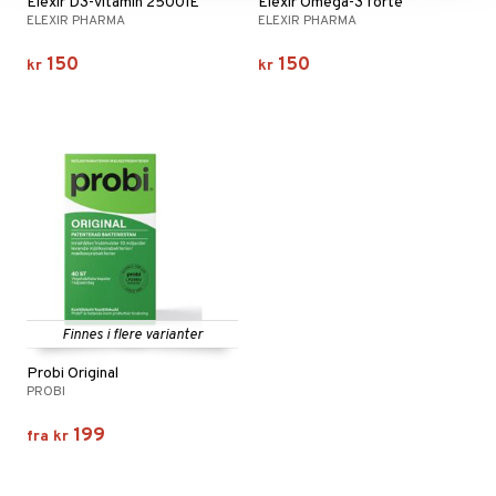
Elexir D3-vitamin 2500IE
Elexir Omega-3 forte
ELEXIR PHARMA
ELEXIR PHARMA
150
150
kr
kr
Finnes i flere varianter
Probi Original
PROBI
199
fra
kr