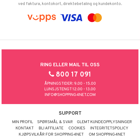
ved faktura, kontokort, direktebetaling og kundekonto.
RING ELLER MAIL TIL OSS
800 17 091
ÅPNINGSTIDER: 9.00 - 15.00
LUNSJSTENGT 12.00 - 13.00
INFO@SHOPPING4NET.COM
SUPPORT
MIN PROFIL
SPØRSMÅL & SVAR
GLEMT KUNDEOPPLYSNINGER
KONTAKT
BLI AFFILIATE
COOKIES
INTEGRITETSPOLICY
KJØPSVILKÅR FOR SHOPPING4NET
OM SHOPPING4NET