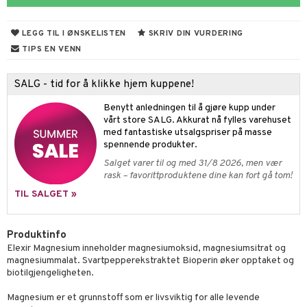
ning
neraler
LEGG TIL I ØNSKELISTEN
SKRIV DIN VURDERING
TIPS EN VENN
SALG - tid for å klikke hjem kuppene!
Benytt anledningen til å gjøre kupp under
idler
vårt store SALG. Akkurat nå fylles varehuset
med fantastiske utsalgspriser på masse
het & uro
spennende produkter.
Salget varer til og med 31/8 2026, men vær
hygiene
rask – favorittproduktene dine kan fort gå tom!
rodukter
pleie
TIL SALGET »
bérprodukter
frø & nøtter
Produktinfo
emer
d
 fot
Elexir Magnesium inneholder magnesiumoksid, magnesiumsitrat og
magnesiummalat. Svartpepperekstraktet Bioperin øker opptaket og
ecremer
pleie
elsepleie
r & buljong
ie
biotilgjengeligheten.
gjøring
dpleie
lsam
g & avgiftning
baking
Magnesium er et grunnstoff som er livsviktig for alle levende