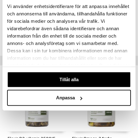
Magnesium (magnesiumoxid, -citrat, -malat)
375 mg (100%)
Vi använder enhetsidentifierare för att anpassa innehållet
Vitamin B6
3,7 mg (264%)
Svartpepparextrakt (Bioperine®)
1,5 mg ej fastställt
och annonserna till användarna, tillhandahålla funktioner
* Dagligt referensintag (DRI)
för sociala medier och analysera vår trafik. Vi
vidarebefordrar även sådana identifierare och annan
Artikkelnr.
information från din enhet till de sociala medier och
HM3M0-EN-120
annons- och analysföretag som vi samarbetar med.
Dessa kan i sin tur kombinera informationen med annan
information som du har tillhandahållit eller som de har
Tips til deg
samlat in när du har använt deras tjänster. Du godkänner
våra cookies vid fortsatt användande av vår webbplats.
Tillåt alla
Anpassa