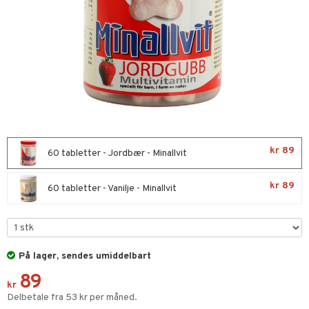
n & mineral
er
n
itet & amming
se
terie & PMS
stilskudd
& negler
stilskudd
in
kr 89
60 tabletter - Jordbær - Minallvit
 øyne
ta
ggende & lindrende
kr 89
kar
yst
yst
dempende
lskudd
er
60 tabletter - Vanilje - Minallvit
nergi
t
pigment
melse
biloba
uskler
er
se & hals
rkende
g
På lager, sendes umiddelbart
tarm
erolsenkende
lskudd
89
r
emmende
fettsyrer
jon
es
kr
Delbetale fra 53 kr per måned.