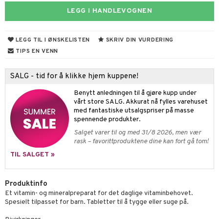
idler
ttsyrer
LEGG I HANDLEVOGNEN
het & uro
ot
else
m
hygiene
ndra
gulerende
LEGG TIL I ØNSKELISTEN
SKRIV DIN VURDERING
rodukter
ium
pleie
TIPS EN VENN
bérprodukter
ning
neraler
frø & nøtter
SALG - tid for å klikke hjem kuppene!
emer
d
 fot
Benytt anledningen til å gjøre kupp under
ecremer
pleie
vårt store SALG. Akkurat nå fylles varehuset
elsepleie
r & buljong
ie
med fantastiske utsalgspriser på masse
gjøring
dpleie
lsam
g & avgiftning
baking
spennende produkter.
Salget varer til og med 31/8 2026, men vær
sialprodukter
behør
ampo
ksjon
& frøpasta
tikk
ter
rask – favorittproduktene dine kan fort gå tom!
sialprodukter
d
r
fett
pi
TIL SALGET »
per
, dusj & såpe
aring
 tenner
je
ereddik
 & K
t
Produktinfo
ne
ylotion
ood
indring
idanter
Et vitamin- og mineralpreparat for det daglige vitaminbehovet.
ål & svar
Spesielt tilpasset for barn. Tabletter til å tygge eller suge på.
o
ade
e
brenning
iner
rodukt