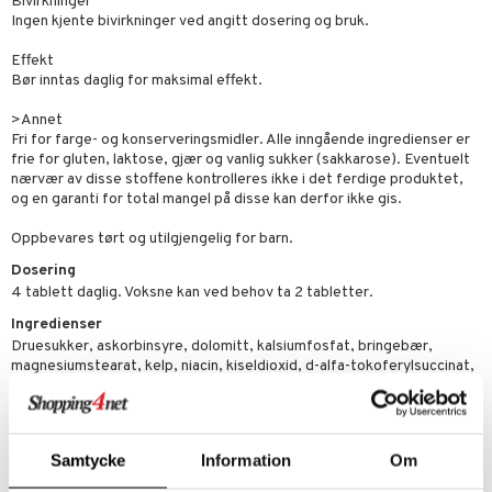
Bivirkninger
riske oljer
kyttelse
erstatning
Ingen kjente bivirkninger ved angitt dosering og bruk.
elingen
ppspeeling
ersun
g
produkter
iner
Effekt
e
Bør inntas daglig for maksimal effekt.
n uten sol
sialprodukter
per
>Annet
Fri for farge- og konserveringsmidler. Alle inngående ingredienser er
creme
frie for gluten, laktose, gjær og vanlig sukker (sakkarose). Eventuelt
taminer
nærvær av disse stoffene kontrolleres ikke i det ferdige produktet,
og en garanti for total mangel på disse kan derfor ikke gis.
Oppbevares tørt og utilgjengelig for barn.
Dosering
4 tablett daglig. Voksne kan ved behov ta 2 tabletter.
Ingredienser
Druesukker, askorbinsyre, dolomitt, kalsiumfosfat, bringebær,
magnesiumstearat, kelp, niacin, kiseldioxid, d-alfa-tokoferylsuccinat,
nype, kolekalciferol, luzern, vanilje, kalsiumpantotenat,
selenometionin, kaliumklorid, lysin, bioflavonoider,
pyridoxinhydroklorid, tiaminnitrat, riboflavin, retinylpalmitat, sinkkelat,
p-aminobensoesyre, folsyre, biotin, kopperkelat, cyanocobalamin.
Samtycke
Information
Om
Næringsverdi per tablett