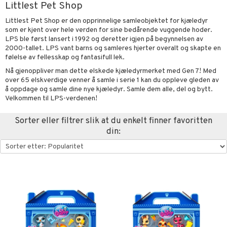
Littlest Pet Shop
briller
pestoler
orasjon
len
ivitetsleker
 og fest
ør
giske leker
ker
ter
ill
t
Littlest Pet Shop er den opprinnelige samleobjektet for kjæledyr
mper
aply
retøy
kerade
ser og Solhatter
et
eler
 Klosser
0 biter
pill
som er kjent over hele verden for sine bedårende vuggende hoder.
ål & svar
LPS ble først lansert i 1992 og deretter igjen på begynnelsen av
bevaring
ker
-å-gå-vogner
behør
gings
O Builder
lær & Strømper
hus
espill
sspill
2000-tallet. LPS vant barns og samleres hjerter overalt og skapte en
rodukt
følelse av fellesskap og fantasifull lek.
ngetøy
kkleker
omag
neservise
ndby
slespill
Nå gjenoppliver man dette elskede kjæledyrmerket med Gen 7! Med
elingen
over 65 elskverdige venner å samle i serie 1 kan du oppleve gleden av
per
sser
bokser & Matforvaring
dby Stockholm
derommet
ionfigurer
esker
illtilbehør
å oppdage og samle dine nye kjæledyr. Samle dem alle, del og bytt.
Velkommen til LPS-verdenen!
gformers
ekker
mmi
ndklær
y Born
ndegård
r barnevogner
ester & Gyngedyr
ktøy
eflasker & Tilbehør
pi Hoppetossa
pleie
bie
urer
figurer
Sorter eller filtrer slik at du enkelt finner favoritten
din:
nflasker & Tillbehør
i Villa Villerkulla
kker & Tilbehør
comelon
 Real
blarna
øy
ney Prinsesser
tlest Pet Shop
mse
eidskjøretøy
ketilbehør
leich - Fortidsdyr
tman
baner
anicals
us
by's Dollhouse
leich-Hester
libompa
er
tnite
kken & Kjøkkenredskap
r
py Friends
leich-Wild Life
s
nnvesen
GO Bluey
king
bil
.L.
 Zhu Pets
ney
iti
O City
tyrt