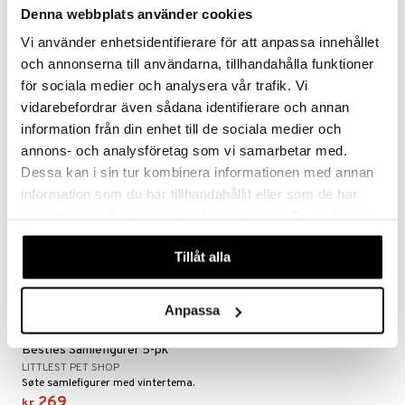
Denna webbplats använder cookies
Littlest Pet Shop Pets Got
Littlest Pet Shop Snødag
 MASKS
Talent lekesett
Lekesett
Vi använder enhetsidentifierare för att anpassa innehållet
LITTLEST PET SHOP
LITTLEST PET SHOP
kemon
och annonserna till användarna, tillhandahålla funktioner
Et morsomt lekesett med de søte Littlest Pet Shop-dyrene!
Tre søte samledyr og flere tilbehør.
349
249
ållan
kr
kr
för sociala medier och analysera vår trafik. Vi
vidarebefordrar även sådana identifierare och annan
derman
information från din enhet till de sociala medier och
er Mario
annons- och analysföretag som vi samarbetar med.
Dessa kan i sin tur kombinera informationen med annan
information som du har tillhandahållit eller som de har
samlat in när du har använt deras tjänster. Du godkänner
våra cookies vid fortsatt användande av vår webbplats.
Tillåt alla
Anpassa
Littlest Pet Shop Winter
Besties Samlefigurer 5-pk
LITTLEST PET SHOP
Søte samlefigurer med vintertema.
269
kr