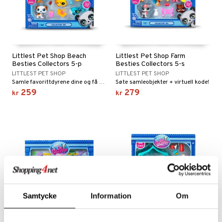
gtoys
ney Prinsesser
g
O Classic
r
ens Barn
l
O Creator
o
rslek
ållan
zen
GO Disney
badabado
andlek
Littlest Pet Shop Beach
Littlest Pet Shop Farm
ry Potter
Besties Collectors 5-p
Besties Collectors 5-s
O Disney Princess
ki
lek
LITTLEST PET SHOP
LITTLEST PET SHOP
lo Kitty
GO DUPLO
Samle favorittdyrene dine og få en virtuell kode!
Søte samleobjekter + virtuell kode!
spill
259
279
kr
kr
.L.
O Friends
mma Mø
O Minecraft
le
GO Ninjago
mmi
GO Speed Champions
 Patrol
GO Spidey
pa Gris
O Super Heroes
Samtycke
Information
Om
tersen & Findus
ic
pi Langstrømpe