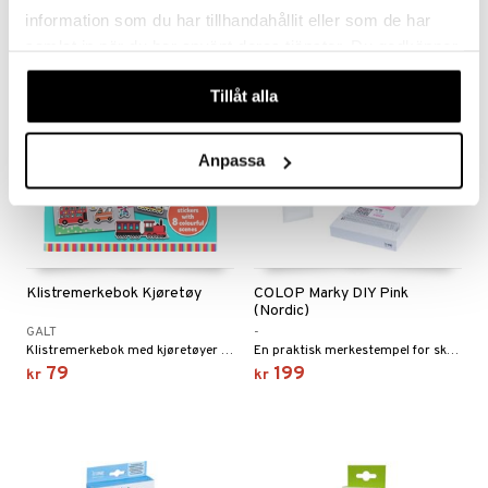
information som du har tillhandahållit eller som de har
samlat in när du har använt deras tjänster. Du godkänner
våra cookies vid fortsatt användande av vår webbplats.
Tillåt alla
Anpassa
Klistremerkebok Kjøretøy
COLOP Marky DIY Pink
(Nordic)
GALT
-
Klistremerkebok med kjøretøyer som kan brukes om og om igjen.
En praktisk merkestempel for skole, sport og fritid.
79
199
kr
kr