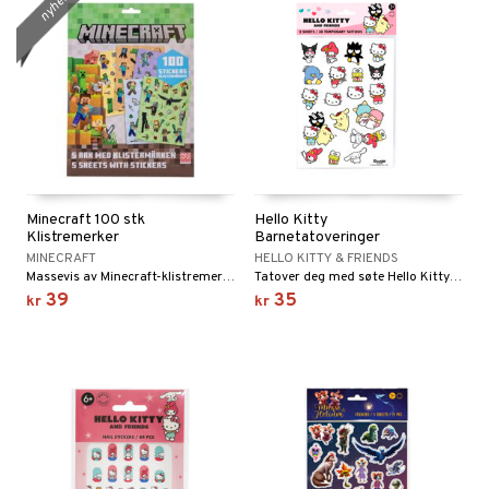
nyhet
Minecraft 100 stk
Hello Kitty
Klistremerker
Barnetatoveringer
MINECRAFT
HELLO KITTY & FRIENDS
Massevis av Minecraft-klistremerker.
Tatover deg med søte Hello Kitty-motiver!
39
35
kr
kr