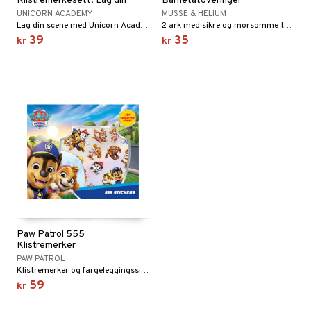
Klistremerkesett: Lag din
Barnetatoveringer
scene
UNICORN ACADEMY
MUSSE & HELIUM
Lag din scene med Unicorn Academy!
2 ark med sikre og morsomme tatoveringer.
39
35
kr
kr
Paw Patrol 555
Klistremerker
PAW PATROL
Klistremerker og fargeleggingssider!
59
kr