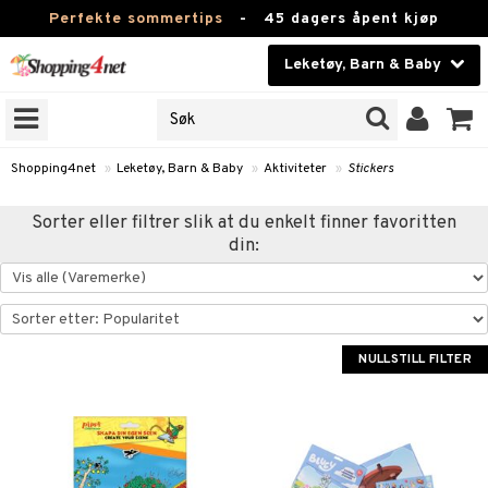
Perfekte sommertips
-
45 dagers åpent kjøp
Leketøy, Barn & Baby
RKER
Skjønnhet
JER
ODUKTER
Kontaktlinser
Shopping4net
»
Leketøy, Barn & Baby
»
Aktiviteter
»
Stickers
Helsekost
er
Sorter eller filtrer slik at du enkelt finner favoritten
din:
Apotek
etsmateriell
etssett
Fitness
ig
Hjem & innredning
NULLSTILL FILTER
Leketøy, Barn & Baby
teriell
Varemerker
rs
Kampanjer
& Male