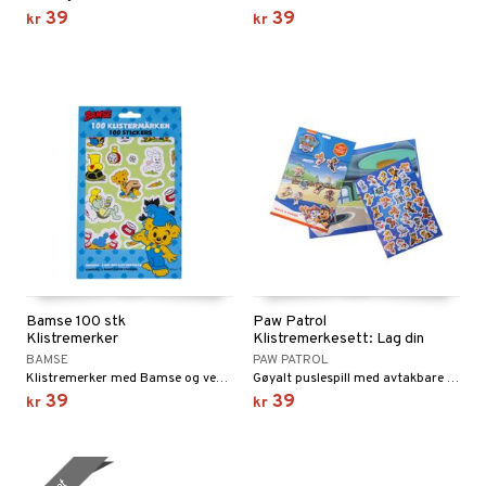
GO DUPLO
spill
39
39
kr
kr
.L.
O Friends
mma Mø
O Minecraft
le
GO Ninjago
mmi
GO Speed Champions
 Patrol
GO Spidey
pa Gris
O Super Heroes
tersen & Findus
ic
pi Langstrømpe
Bamse 100 stk
Paw Patrol
 MASKS
Klistremerker
Klistremerkesett: Lag din
scene
BAMSE
PAW PATROL
kemon
Klistremerker med Bamse og vennene hans!
Gøyalt puslespill med avtakbare klistremerker.
39
39
kr
kr
ållan
derman
er Mario