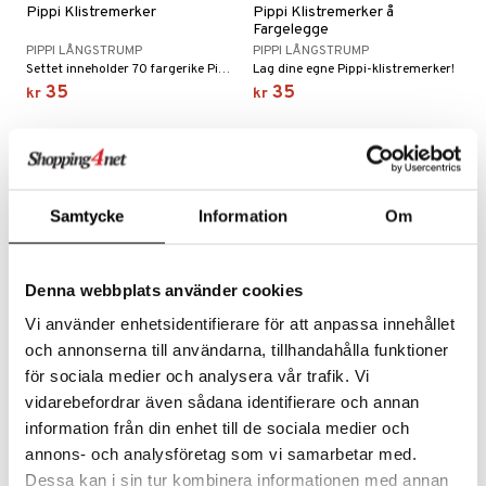
Pippi Klistremerker
Pippi Klistremerker å
Fargelegge
PIPPI LÅNGSTRUMP
PIPPI LÅNGSTRUMP
Settet inneholder 70 fargerike Pippi-klistremerker.
Lag dine egne Pippi-klistremerker!
35
35
kr
kr
Samtycke
Information
Om
Denna webbplats använder cookies
Vi använder enhetsidentifierare för att anpassa innehållet
och annonserna till användarna, tillhandahålla funktioner
för sociala medier och analysera vår trafik. Vi
TOPModel Make-Up Design
TOPModel Tatoveringer
vidarebefordrar även sådana identifierare och annan
Book
information från din enhet till de sociala medier och
TOPMODEL
TOPMODEL
Bli makeupartist!
Mange søte og kule tatoveringer.
annons- och analysföretag som vi samarbetar med.
99
89
kr
kr
Dessa kan i sin tur kombinera informationen med annan