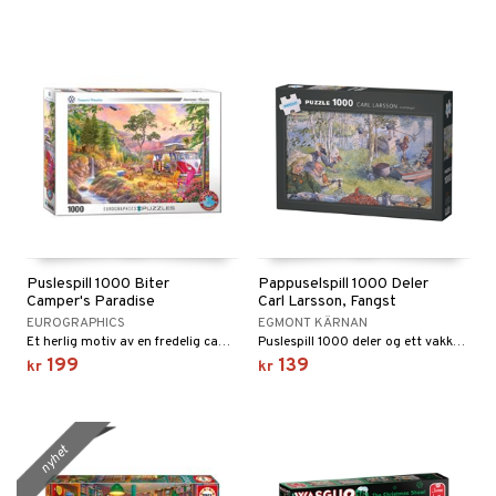
Puslespill 1000 Biter
Pappuselspill 1000 Deler
Camper's Paradise
Carl Larsson, Fangst
EUROGRAPHICS
EGMONT KÄRNAN
Et herlig motiv av en fredelig campingplass.
Puslespill 1000 deler og ett vakkert motiv av Fangst av Carl Larsson.
199
139
kr
kr
nyhet