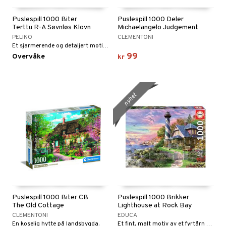
gtoys
ney Prinsesser
g
O Classic
r
Puslespill 1000 Biter
Puslespill 1000 Deler
Terttu R-A Søvnløs Klovn
Michaelangelo Judgement
ens Barn
l
O Creator
o
rslek
PELIKO
CLEMENTONI
Et sjarmerende og detaljert motiv i klare farger.
ållan
zen
GO Disney
badabado
andlek
99
Overvåke
kr
ry Potter
O Disney Princess
ki
lek
lo Kitty
GO DUPLO
spill
nyhet
.L.
O Friends
mma Mø
O Minecraft
le
GO Ninjago
mmi
GO Speed Champions
 Patrol
GO Spidey
pa Gris
O Super Heroes
Puslespill 1000 Biter CB
Puslespill 1000 Brikker
tersen & Findus
ic
The Old Cottage
Lighthouse at Rock Bay
CLEMENTONI
EDUCA
pi Langstrømpe
En koselig hytte på landsbygda.
Et fint, malt motiv av et fyrtårn ved kysten.