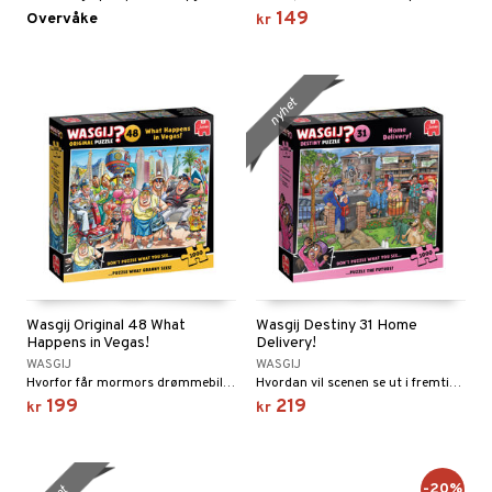
149
Overvåke
kr
 MASKS
kemon
ållan
nyhet
derman
er Mario
Wasgij Original 48 What
Wasgij Destiny 31 Home
Happens in Vegas!
Delivery!
WASGIJ
WASGIJ
Hvorfor får mormors drømmebillett morfar til å hoppe av glede?
Hvordan vil scenen se ut i fremtiden?
199
219
kr
kr
-20%