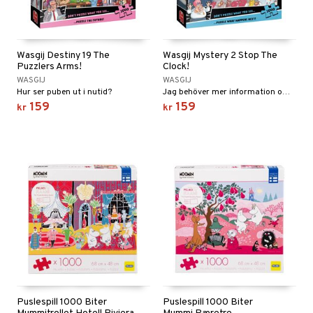
Wasgij Destiny 19 The
Wasgij Mystery 2 Stop The
Puzzlers Arms!
Clock!
WASGIJ
WASGIJ
Hur ser puben ut i nutid?
Jag behöver mer information om vilken berättelse eller vilket sammanhang du syftar på för att kunna ge en beskrivning av vad som händer i nästa scen. Kan du ge mig mer detaljer eller specificera vilken bok, film eller serie du pratar om?
159
159
kr
kr
Puslespill 1000 Biter
Puslespill 1000 Biter