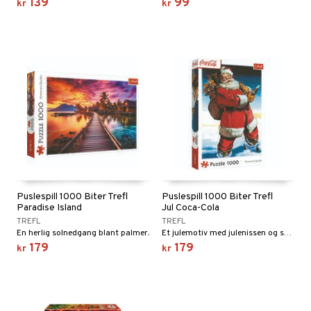
139
99
kr
kr
Puslespill 1000 Biter Trefl
Puslespill 1000 Biter Trefl
Paradise Island
Jul Coca-Cola
TREFL
TREFL
En herlig solnedgang blant palmer.
Et julemotiv med julenissen og sekken hans.
179
179
kr
kr