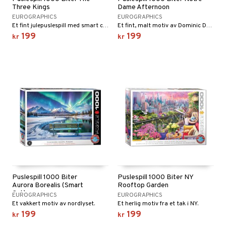
Three Kings
Dame Afternoon
EUROGRAPHICS
EUROGRAPHICS
Et fint julepuslespill med smart cut-biter.
Et fint, malt motiv av Dominic Davison.
199
199
kr
kr
Puslespill 1000 Biter
Puslespill 1000 Biter NY
Aurora Borealis (Smart
Rooftop Garden
Cut)
EUROGRAPHICS
EUROGRAPHICS
Et vakkert motiv av nordlyset.
Et herlig motiv fra et tak i NY.
199
199
kr
kr