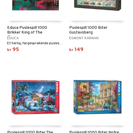
Educa Puslespill 1000
Puslespill 1000 Biter
Brikker King of The
Gustavsberg
Flowers
EDUCA
EGMONT KÄRNAN
Et herlig, fargesprakende puslespill.
95
149
kr
kr
Puslespill 1000 Biter The
Puslespill 1000 Biter Notre