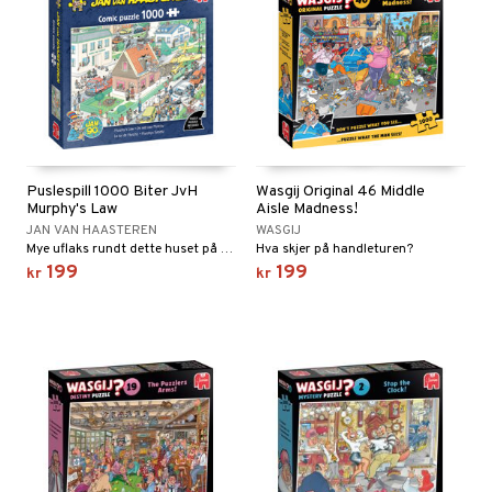
Puslespill 1000 Biter JvH
Wasgij Original 46 Middle
Murphy's Law
Aisle Madness!
JAN VAN HAASTEREN
WASGIJ
Mye uflaks rundt dette huset på gaten.
Hva skjer på handleturen?
199
199
kr
kr