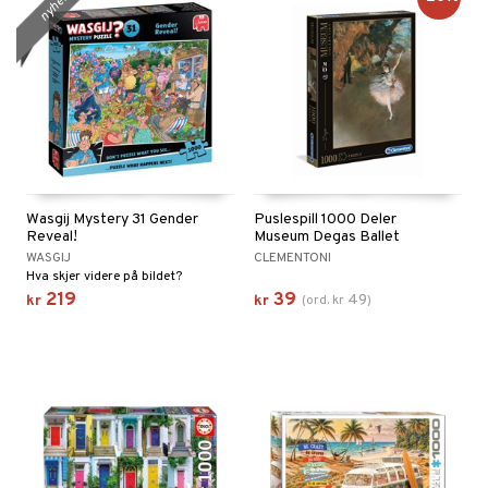
nyhet
Wasgij Mystery 31 Gender
Puslespill 1000 Deler
Reveal!
Museum Degas Ballet
WASGIJ
CLEMENTONI
Hva skjer videre på bildet?
219
39
49
kr
kr
(
ord.
kr
)