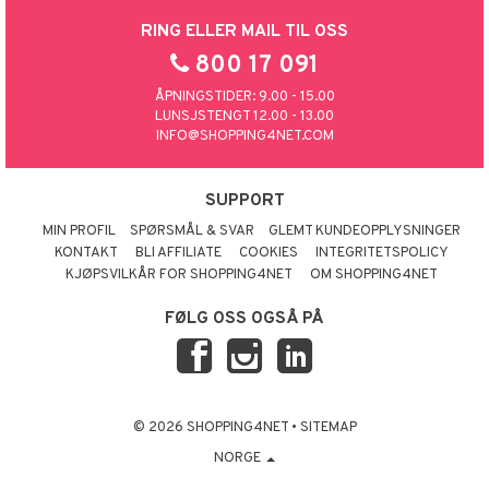
RING ELLER MAIL TIL OSS
800 17 091
ÅPNINGSTIDER: 9.00 - 15.00
LUNSJSTENGT 12.00 - 13.00
INFO@SHOPPING4NET.COM
SUPPORT
MIN PROFIL
SPØRSMÅL & SVAR
GLEMT KUNDEOPPLYSNINGER
KONTAKT
BLI AFFILIATE
COOKIES
INTEGRITETSPOLICY
KJØPSVILKÅR FOR SHOPPING4NET
OM SHOPPING4NET
FØLG OSS OGSÅ PÅ
© 2026 SHOPPING4NET
•
SITEMAP
NORGE