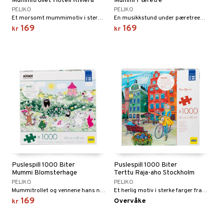
Mummitrollet Hotell Riviera
Mummi Pæretre
PELIKO
PELIKO
Et morsomt mummimotiv i sterke farger.
En musikkstund under pæretreet med Mummitrollet.
169
169
kr
kr
Puslespill 1000 Biter
Puslespill 1000 Biter
Mummi Blomsterhage
Terttu Raja-aho Stockholm
PELIKO
PELIKO
Mummitrollet og vennene hans nyter blant blomstene!
Et herlig motiv i sterke farger fra Stockholm.
169
Overvåke
kr