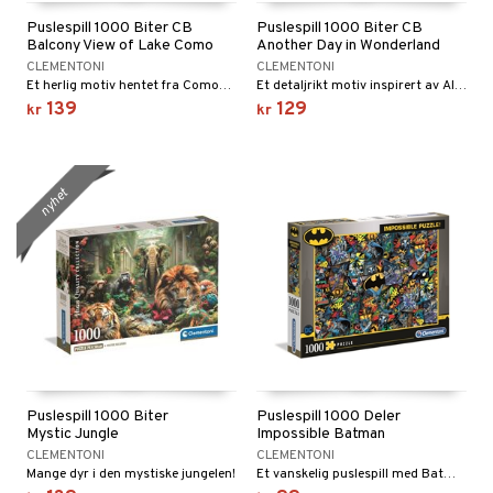
Puslespill 1000 Biter CB
Puslespill 1000 Biter CB
Balcony View of Lake Como
Another Day in Wonderland
CLEMENTONI
CLEMENTONI
Et herlig motiv hentet fra Comosjøen i Italia.
Et detaljrikt motiv inspirert av Alice i Eventyrland.
139
129
kr
kr
nyhet
Puslespill 1000 Biter
Puslespill 1000 Deler
Mystic Jungle
Impossible Batman
CLEMENTONI
CLEMENTONI
Mange dyr i den mystiske jungelen!
Et vanskelig puslespill med Batman