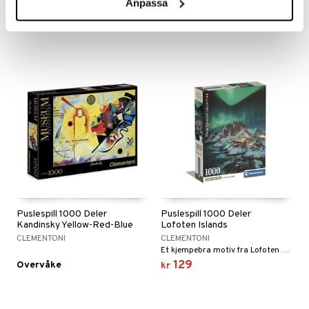
Anpassa
Pusle favorittene fra K-Pop!
Et kult puslespill med jentene fra K-pop.
129
129
kr
kr
Puslespill 1000 Deler
Puslespill 1000 Deler
Kandinsky Yellow-Red-Blue
Lofoten Islands
CLEMENTONI
CLEMENTONI
Et kjempebra motiv fra Lofoten med en vakker nordlyshimmel
129
Overvåke
kr