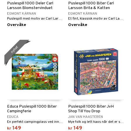
Puslespill 1000 Deler Carl
Puslespill 1000 Biter Carl
Larsson Blomstervinduet
Larsson Brita & Katten
EGMONT KÄRNAN
EGMONT KÄRNAN
Puslespill med motiv av Carl Larsson
Et fint, klassisk motiv av Carl Larsson.
Overvåke
Overvåke
nyhet
Educa Puslespill 1000 Biter
Puslespill 1000 Biter JvH
Campingferie
Shop Till You Drop
EDUCA
JAN VAN HAASTEREN
En perfekt campingplass ved innsjøen.
Mye folk og lett kaos når det er salg på kjøpesenteret!
149
149
kr
kr