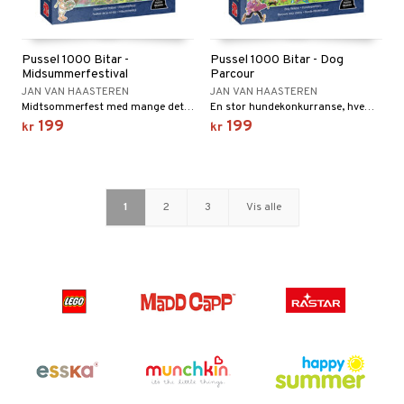
Pussel 1000 Bitar -
Pussel 1000 Bitar - Dog
Midsummerfestival
Parcour
JAN VAN HAASTEREN
JAN VAN HAASTEREN
Midtsommerfest med mange detaljer!
En stor hundekonkurranse, hvem klarer seg best?
199
199
kr
kr
1
2
3
Vis alle