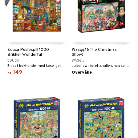
Educa Puslespill 1000
Wasgij 16 The Christmas
Brikker Wonderful
Show!
Bookshop
EDUCA
WASGIJ
En søt bokhandel med koselige lesestoler.
Juleshow i idrettshallen, hva ser foreldrene?
149
Overvåke
kr