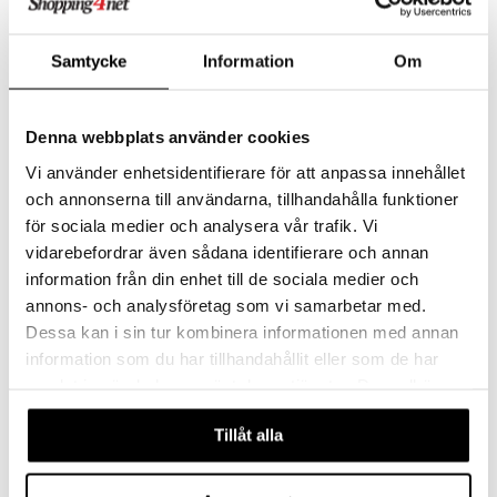
Puslespill 1000 Deler Les
Puslespill 1000 Deler AT 99
Samtycke
Information
Om
Quais de Seine
Strong women
RAVENSBURGER
RAVENSBURGER
Denna webbplats använder cookies
169
Overvåke
kr
Vi använder enhetsidentifierare för att anpassa innehållet
och annonserna till användarna, tillhandahålla funktioner
för sociala medier och analysera vår trafik. Vi
vidarebefordrar även sådana identifierare och annan
information från din enhet till de sociala medier och
annons- och analysföretag som vi samarbetar med.
Dessa kan i sin tur kombinera informationen med annan
information som du har tillhandahållit eller som de har
samlat in när du har använt deras tjänster. Du godkänner
våra cookies vid fortsatt användande av vår webbplats.
Tillåt alla
Puslespill 1000 Biter K-
Puslespill 1000 Biter K-
Pop Demon Hunters
Pop Demon Hunters Scene
Golden
CLEMENTONI
CLEMENTONI