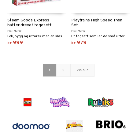
Steam Goods Express
Playtrains High Speed Train
batteridrevet togesett
Set
HORNBY
HORNBY
Lek, bygg og utforsk med en klassisk modelljernbane!
Et togsett som lar de små utforske den spennende verdenen av modelljernbaner!
999
979
kr
kr
1
2
Vis alle