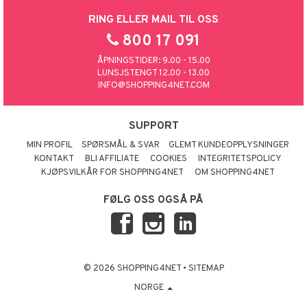
RING ELLER MAIL TIL OSS
800 17 091
ÅPNINGSTIDER: 9.00 - 15.00
LUNSJSTENGT 12.00 - 13.00
INFO@SHOPPING4NET.COM
SUPPORT
MIN PROFIL
SPØRSMÅL & SVAR
GLEMT KUNDEOPPLYSNINGER
KONTAKT
BLI AFFILIATE
COOKIES
INTEGRITETSPOLICY
KJØPSVILKÅR FOR SHOPPING4NET
OM SHOPPING4NET
FØLG OSS OGSÅ PÅ
© 2026 SHOPPING4NET
•
SITEMAP
NORGE