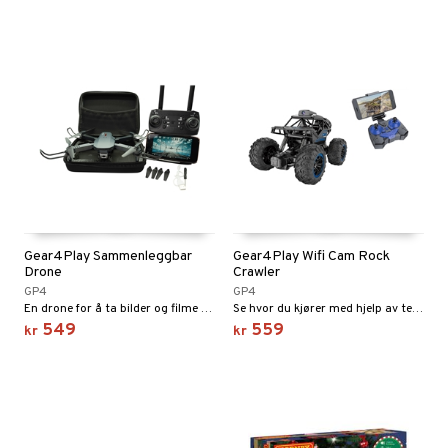
Gear4Play Sammenleggbar
Gear4Play Wifi Cam Rock
Drone
Crawler
GP4
GP4
En drone for å ta bilder og filme med.
Se hvor du kjører med hjelp av telefonen din!
549
559
kr
kr