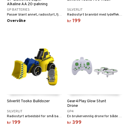
Alkaline AA 20-pakning
GP BATTERIES
SILVERLIT
Passer blant annet, radiostyrt, fjernkontroller og veggklokker.
Radiostyrt brannbil med lydeffekter.
199
Overvåke
kr
Silverlit Tooko Bulldozer
Gear4Play Glow Stunt
Drone
SILVERLIT
GP4
Radiostyrt arbeidsbil for små barn.
En brukervennlig drone for både nybegynnere og erfarne piloter.
199
399
kr
kr