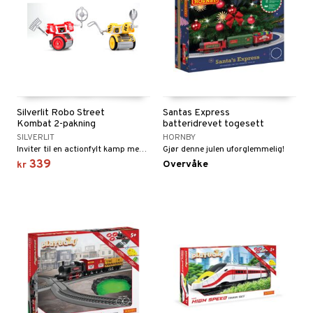
Silverlit Robo Street
Santas Express
Kombat 2-pakning
batteridrevet togesett
SILVERLIT
HORNBY
Inviter til en actionfylt kamp med roboter!
Gjør denne julen uforglemmelig!
339
Overvåke
kr