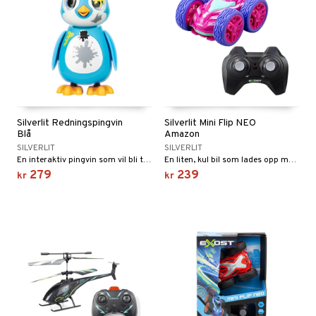
Silverlit Redningspingvin
Silverlit Mini Flip NEO
Blå
Amazon
SILVERLIT
SILVERLIT
En interaktiv pingvin som vil bli tatt vare på!
En liten, kul bil som lades opp med USB-kabel.
279
239
kr
kr