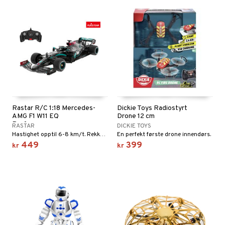
Rastar R/C 1:18 Mercedes-
Dickie Toys Radiostyrt
AMG F1 W11 EQ
Drone 12 cm
Performance
RASTAR
DICKIE TOYS
Hastighet opptil 6-8 km/t. Rekkevidde 10-15 meter.
En perfekt første drone innendørs.
449
399
kr
kr