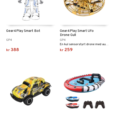
Gear4Play Smart Bot
Gear4Play Smart Ufo
Drone Gull
GP4
GP4
En kul sensorstyrt drone med auto-hovering funksjon.
388
259
kr
kr