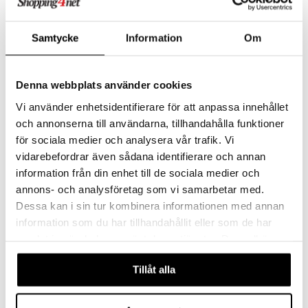
Rastar R/C 1:24 Ferrari
Syma R/C S5H Airwolf
Samtycke
Information
Om
LaFerrari 19 cm Rød
Helikopter Rød
RASTAR
SYMA
Hastighet 6-8 km/t. Rekkevidde 10-15 meter.
Med automatisk start og landing samt sveveflyging.
Denna webbplats använder cookies
349
499
kr
kr
Vi använder enhetsidentifierare för att anpassa innehållet
och annonserna till användarna, tillhandahålla funktioner
för sociala medier och analysera vår trafik. Vi
vidarebefordrar även sådana identifierare och annan
information från din enhet till de sociala medier och
annons- och analysföretag som vi samarbetar med.
Dessa kan i sin tur kombinera informationen med annan
information som du har tillhandahållit eller som de har
samlat in när du har använt deras tjänster. Du godkänner
våra cookies vid fortsatt användande av vår webbplats.
Tillåt alla
Revolt R/C S100 Mini
Revolt HeliFury 360
Helikopter Blå
REVOLT
REVOLT