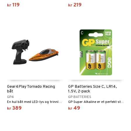
119
219
kr
kr
 MASKS
kemon
ållan
derman
er Mario
Gear4Play Tornado Racing
GP Batteries Size C, LR14,
båt
1.5V, 2-pack
GP4
GP BATTERIES
En kul båt med LED-lys og trinnløs gass.
GP Super Alkaline er et perfekt standardbatteri
389
49
kr
kr