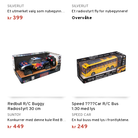
SILVERLIT
SILVERLIT
Et utmerket valg som nybegynnerplan!
Et radiostyrt fly for nybegynnere!
399
Overvåke
kr
Redbull R/C Buggy
Speed ????Car R/C Bus
Radiostyrt 30 cm
1:30 med lys
SUNTOY
SPEED CAR
Konkurrer med denne kule Red Bull-bilen!
En kul buss med lys i frontlyktene.
449
249
kr
kr