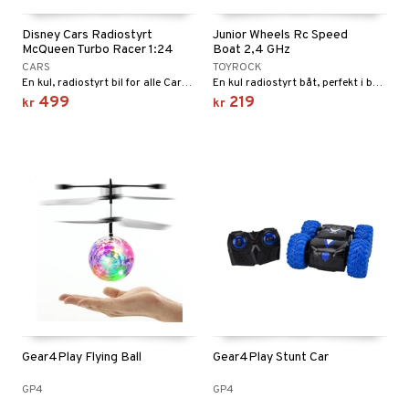
gtoys
ney Prinsesser
g
O Classic
r
Disney Cars Radiostyrt
Junior Wheels Rc Speed
McQueen Turbo Racer 1:24
Boat 2,4 GHz
ens Barn
l
O Creator
o
rslek
CARS
TOYROCK
En kul, radiostyrt bil for alle Cars-fans!
En kul radiostyrt båt, perfekt i bassenget!
ållan
zen
GO Disney
badabado
andlek
l
499
219
kr
kr
ry Potter
O Disney Princess
ki
lek
ter
lo Kitty
GO DUPLO
spill
ter
ill
t
.L.
O Friends
0 biter
pill
ål & svar
mma Mø
O Minecraft
espill
sspill
rodukt
le
GO Ninjago
slespill
elingen
mmi
GO Speed Champions
illtilbehør
 Patrol
GO Spidey
pa Gris
O Super Heroes
Gear4Play Flying Ball
Gear4Play Stunt Car
tersen & Findus
ic
GP4
GP4
pi Langstrømpe