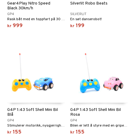
Gear4Play Nitro Speed
Silverlit Robo Beats
Black 30km/h
GP4
SILVERLIT
Rask båt med en toppfart på 30 km / t fra Gear4Play!
En søt danserobot!
999
199
kr
kr
G4P 1:43 Soft Shell Mini Bil
G4P 1:43 Soft Shell Mini Bil
Blå
Rosa
GP4
GP4
Stimulerer motorikk, nysgjerrighet og lekelyst!
Bilen er lett å styre med en gripevennlig fjernkontroll!
155
155
kr
kr