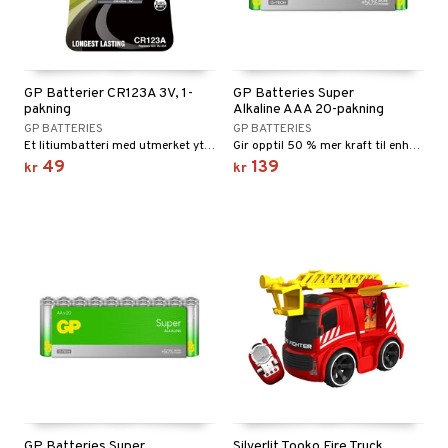
GP Batterier CR123A 3V, 1-
GP Batteries Super
pakning
Alkaline AAA 20-pakning
GP BATTERIES
GP BATTERIES
Et litiumbatteri med utmerket ytelse.
Gir opptil 50 % mer kraft til enhetene dine.
49
139
kr
kr
GP Batteries Super
Silverlit Tooko Fire Truck