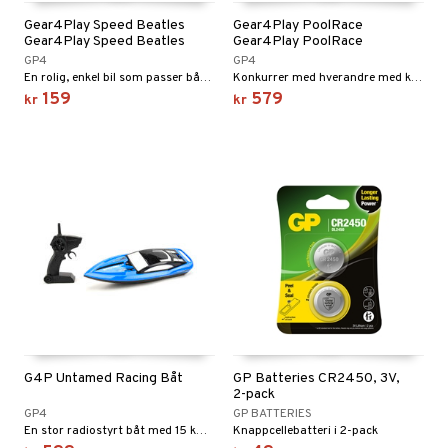
Gear4Play Speed Beatles
Gear4Play PoolRace
Gear4Play Speed Beatles
Gear4Play PoolRace
GP4
GP4
En rolig, enkel bil som passer både inne og ute!
Konkurrer med hverandre med kule båter i et basseng!
159
579
kr
kr
G4P Untamed Racing Båt
GP Batteries CR2450, 3V,
2-pack
GP4
GP BATTERIES
En stor radiostyrt båt med 15 km/t i toppfart!
Knappcellebatteri i 2-pack