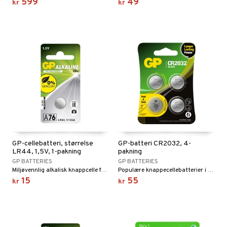
599
49
kr
kr
GP-cellebatteri, størrelse
GP-batteri CR2032, 4-
LR44, 1,5V, 1-pakning
pakning
GP BATTERIES
GP BATTERIES
Miljøvennlig alkalisk knappcelle fra GP.
Populære knappecellebatterier i 4-pakninger.
15
55
kr
kr