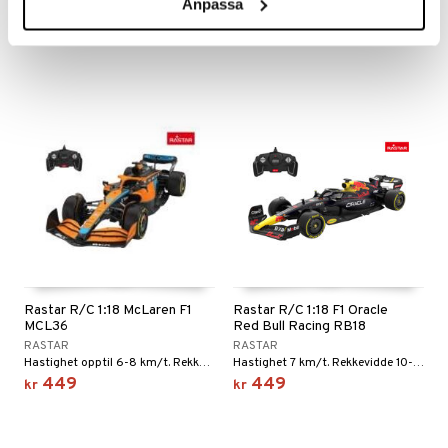
Anpassa
Perfekt helikopter for nybegynnerpiloter.
Med 12 forhåndsprogrammerte stunt!
399
599
kr
kr
Rastar R/C 1:18 McLaren F1
Rastar R/C 1:18 F1 Oracle
MCL36
Red Bull Racing RB18
RASTAR
RASTAR
Hastighet opptil 6-8 km/t. Rekkevidde 10-15 meter.
Hastighet 7 km/t. Rekkevidde 10-15 meter.
449
449
kr
kr