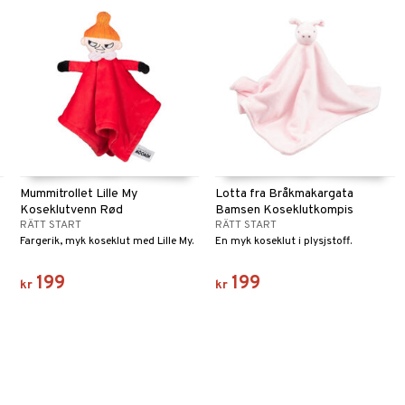
Mummitrollet Lille My
Lotta fra Bråkmakargata
Koseklutvenn Rød
Bamsen Koseklutkompis
RÄTT START
RÄTT START
Fargerik, myk koseklut med Lille My.
En myk koseklut i plysjstoff.
199
199
kr
kr