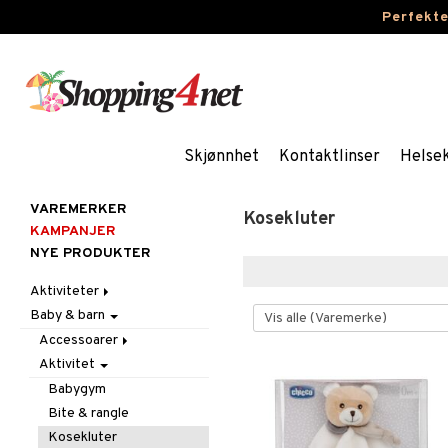
Perfekt
Skjønnhet
Kontaktlinser
Helse
VAREMERKER
Kosekluter
KAMPANJER
NYE PRODUKTER
Aktiviteter
Baby & barn
Aktivitetsmateriell
Aktivitetssett
Accessoarer
Lekedeig
Aktivitet
Annet
Perler
For håret
Babygym
Skolemateriell
Hatter og luer
Bite & rangle
Stickers
Lommebøker
Kosekluter