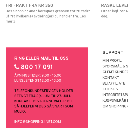
FRI FRAKT FRA KR 350
RASKE LEVE
Hos Shopping4net beregnes grensen for fri frakt
Order lagt før
ut fra hvilken(e) avdeling(er) du handler fra. Les
dag.
mer »
SUPPORT
RING ELLER MAIL TIL OSS
MIN PROFIL
800 17 091
SPØRSMÅL & 
GLEMT KUNDE
ÅPNINGSTIDER: 9.00 - 15.00
KONTAKT
LUNSJSTENGT 12.00 - 13.00
BLI AFFILIATE
COOKIES
TELEFONKUNDESERVICEN HOLDER
INTEGRITETSP
STENGT FRA 29. JUNI TIL 27. JULI.
KJØPSVILKÅR
KONTAKT OSS GJERNE VIA E-POST
SÅ HJELPER VI DEG SÅ SNART SOM
OM SHOPPING
MULIG.
INFO@SHOPPING4NET.COM