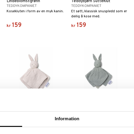
Lindeblomstgrønn
Teddybjørn Sutteklut
TEDDYKOMPANIET
TEDDYKOMPANIET
Kosekluten i form av en myk kanin.
Et søtt, klassisk snuspledd som er
deilig å kose med.
159
159
kr
kr
Finnes i flere varianter
Finnes i flere varianter
Doomoo Kosedyr med
Doomoo Kosedyr med
Kosekluter Beige
Kosekluter Grønn
DOOMOO
DOOMOO
Information
g
Kosedyr med to kosekluter har en
Kosedyr med to kosekluter har en
multifunksjonell og smart funksjon.
multifunksjonell og smart funksjon.