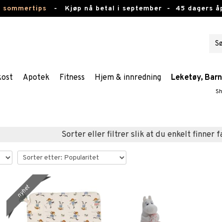
e sommertips
-
Kjøp nå betal i september -
45 dagers å
kost
Apotek
Fitness
Hjem & innredning
Leketøy, Bar
Sh
Sorter eller filtrer slik at du enkelt finner 
nyhet