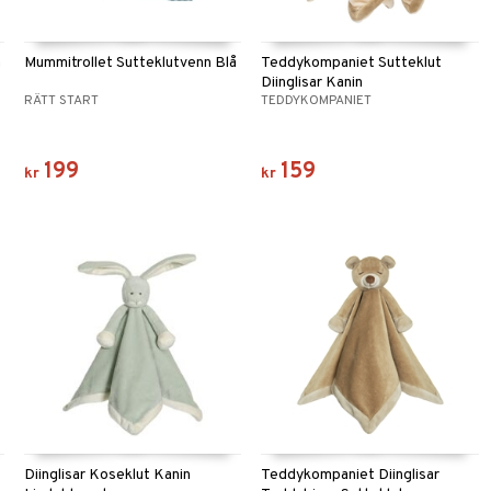
å
Mummitrollet Sutteklutvenn Blå
Teddykompaniet Sutteklut
Diinglisar Kanin
RÄTT START
TEDDYKOMPANIET
199
159
kr
kr
Diinglisar Koseklut Kanin
Teddykompaniet Diinglisar