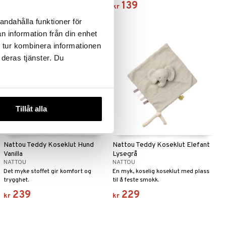
329
139
kr
kr
andahålla funktioner för
n information från din enhet
 tur kombinera informationen
 deras tjänster. Du
Tillåt alla
Nattou Teddy Koseklut Hund
Nattou Teddy Koseklut Elefant
Vanilla
Lysegrå
NATTOU
NATTOU
Det myke stoffet gir komfort og
En myk, koselig koseklut med plass
trygghet.
til å feste smokk.
239
229
kr
kr