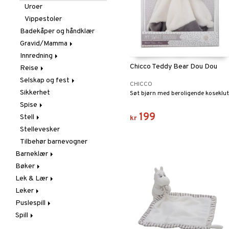
Tegne & Male
Smykker
Uroer
Trylling
Solbriller
Vippestoler
Badekåper og håndklær
Gravid/Mamma
Innredning
Graviditet & amming
Chicco Teddy Bear Dou Dou
Reise
Barnemøbler
Selskap og fest
Dekorasjon
I bilen
CHICCO
Sikkerhet
Lamper
Paraply
Maskerade
Søt bjørn med beroligende koseklut
Spise
Oppbevaring
Vesker
Tilbehør
199
Stell
Sengetøy
Barneservise
kr
Stellevesker
Tepper
Matbokser &
Baderommet
Matforvaring
Tilbehør barnevogner
Håndklær
Smekker
Barneklær
Hudpleie
Tåteflasker & Tilbehør
Bøker
Badeklær & UV-klær
Smokker & Tilbehør
Vannflasker & Tillbehør
Lek & Lær
Kjoler
Aktivitetsbøker
Leker
Overdeler
Dagbøker
Eksperiment
Puslespill
Sko
Malebøker
Innlæringsspill
Adventskalendere
Sweatshirts
Spill
Soveklær
Instrument
Babylek
1000 biter
T-shirts
Tilbehør
Pedagogiske leker
Badeleker
1500 biter
Barnespill
Aktivitetsleker