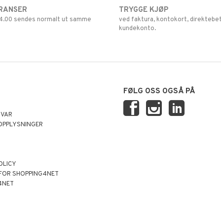
RANSER
TRYGGE KJØP
 14.00 sendes normalt ut samme
ved faktura, kontokort, direktebet
kundekonto.
FØLG OSS OGSÅ PÅ
SVAR
OPPLYSNINGER
OLICY
 FOR SHOPPING4NET
4NET