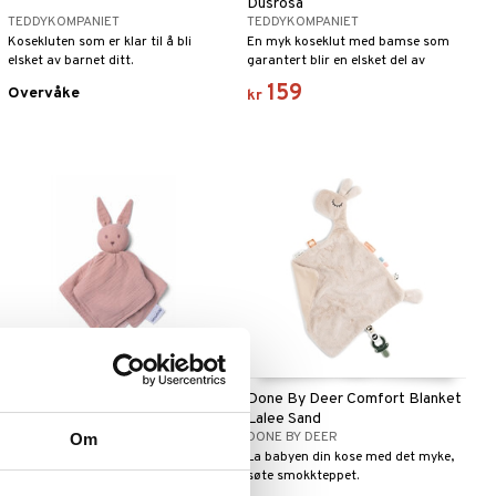
Dusrosa
TEDDYKOMPANIET
TEDDYKOMPANIET
Kosekluten som er klar til å bli
En myk koseklut med bamse som
elsket av barnet ditt.
garantert blir en elsket del av
babyens hverdag.
159
Overvåke
kr
Finnes i flere varianter
Doomoo Kosedyr med
Done By Deer Comfort Blanket
Kosekluter Rosa
Lalee Sand
DOOMOO
DONE BY DEER
Om
Kosedyr med to kosekluter har en
La babyen din kose med det myke,
multifunksjonell og smart funksjon.
søte smokkteppet.