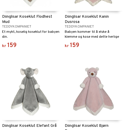
Diinglisar Koseklut Flodhest
Diinglisar Koseklut Kanin
Mud
Dusrosa
TEDDYKOMPANIET
TEDDYKOMPANIET
Et mykt, koselig koseklut for babyen
Babyen kommer til å elske å
din.
klemme og kose med dette herlige
kosekluten.
159
159
kr
kr
Diinglisar Koseklut Elefant Grå
Diinglisar Koseklut Bjørn