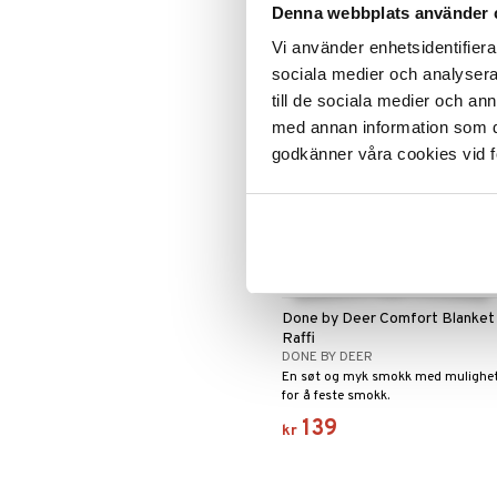
295
Denna webbplats använder 
kr
Vi använder enhetsidentifierar
sociala medier och analysera 
till de sociala medier och a
med annan information som du 
godkänner våra cookies vid f
Finnes i flere varianter
Done by Deer Comfort Blanket
Raffi
DONE BY DEER
En søt og myk smokk med mulighe
for å feste smokk.
139
kr