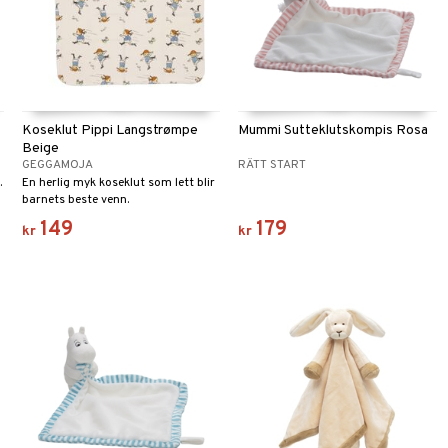
Koseklut Pippi Langstrømpe
Mummi Sutteklutskompis Rosa
Beige
GEGGAMOJA
RÄTT START
.
En herlig myk koseklut som lett blir
barnets beste venn.
149
179
kr
kr