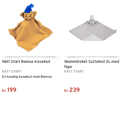
Rätt Start Bamse Koseklut
Mummitrollet Sutteklut XL med
figur
RÄTT START
RÄTT START
En koselig koseklut med Bamse.
199
239
kr
kr