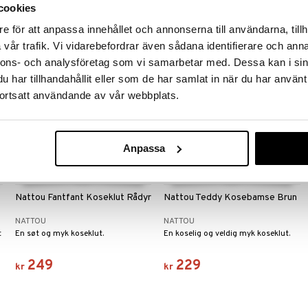
239
329
cookies
kr
kr
e för att anpassa innehållet och annonserna till användarna, tillh
vår trafik. Vi vidarebefordrar även sådana identifierare och anna
nnons- och analysföretag som vi samarbetar med. Dessa kan i sin
har tillhandahållit eller som de har samlat in när du har använt
ortsatt användande av vår webbplats.
Anpassa
Nattou Fantfant Koseklut Rådyr
Nattou Teddy Kosebamse Brun
NATTOU
NATTOU
t
En søt og myk koseklut.
En koselig og veldig myk koseklut.
249
229
kr
kr