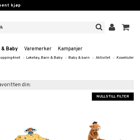
pent kjøp
n & Baby
Varemerker
Kampanjer
opping4net
»
Leketøy, Barn & Baby
»
Baby & barn
»
Aktivitet
»
Kosekluter
favoritten din:
NULLSTILL FILTER