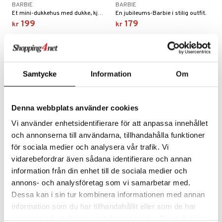
BARBIE
BARBIE
gtoys
Et mini-dukkehus med dukke, kjæledyr og tilbehør.
En jubileums-Barbie i stilig outfit.
199
179
kr
kr
ens Barn
ållan
Samtycke
Information
Om
ndegård
ester & Gyngedyr
urer
figurer
Denna webbplats använder cookies
 Real
blarna
øy
Vi använder enhetsidentifierare för att anpassa innehållet
tlest Pet Shop
mse
eidskjøretøy
och annonserna till användarna, tillhandahålla funktioner
för sociala medier och analysera vår trafik. Vi
leich - Fortidsdyr
tman
baner
anicals
us
vidarebefordrar även sådana identifierare och annan
Barbie Doll and Horse
leich-Hester
libompa
er
tnite
kken & Kjøkkenredskap
r
(blond)
information från din enhet till de sociala medier och
BARBIE
leich-Wild Life
annons- och analysföretag som vi samarbetar med.
s
nnvesen
GO Bluey
king
bil
Legg Barbie-dukken i salen og ta en tur!
Dessa kan i sin tur kombinera informationen med annan
449
 Zhu Pets
kr
ney
iti
O City
tyrt
information som du har tillhandahållit eller som de har
ney Prinsesser
g
O Classic
samlat in när du har använt deras tjänster. Du godkänner
r