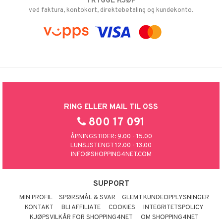
TRYGGE KJØP
kemon
ved faktura, kontokort, direktebetaling og kundekonto.
ållan
derman
er Mario
RING ELLER MAIL TIL OSS
800 17 091
ÅPNINGSTIDER: 9.00 - 15.00
LUNSJSTENGT 12.00 - 13.00
INFO@SHOPPING4NET.COM
SUPPORT
MIN PROFIL
SPØRSMÅL & SVAR
GLEMT KUNDEOPPLYSNINGER
KONTAKT
BLI AFFILIATE
COOKIES
INTEGRITETSPOLICY
KJØPSVILKÅR FOR SHOPPING4NET
OM SHOPPING4NET