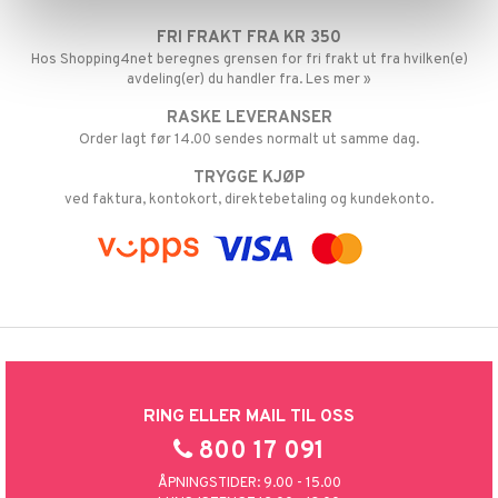
espill
sspill
rodukt
 MASKS
GO Ninjago
FRI FRAKT FRA KR 350
slespill
elingen
Hos Shopping4net beregnes grensen for fri frakt ut fra hvilken(e)
kemon
GO Speed Champions
illtilbehør
avdeling(er) du handler fra. Les mer »
ållan
GO Spidey
RASKE LEVERANSER
derman
Order lagt før 14.00 sendes normalt ut samme dag.
O Super Heroes
TRYGGE KJØP
er Mario
ic
ved faktura, kontokort, direktebetaling og kundekonto.
RING ELLER MAIL TIL OSS
800 17 091
ÅPNINGSTIDER: 9.00 - 15.00