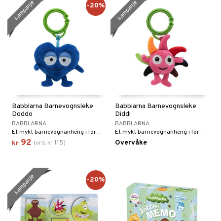
kampanje
kampanje
-20%
Babblarna Barnevognsleke
Babblarna Barnevognsleke
Doddo
Diddi
BABBLARNA
BABBLARNA
Et mykt barnevognanheng i form av Doddo.
Et mykt barnevognanheng i form av Diddi.
92
115
Overvåke
kr
(
ord.
kr
)
kampanje
-20%