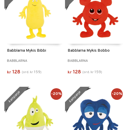
Babblarna Mykis Bibbi
Babblarna Mykis Bobbo
BABBLARNA
BABBLARNA
128
128
159
159
kr
(
ord.
kr
)
kr
(
ord.
kr
)
kampanje
kampanje
-20%
-20%