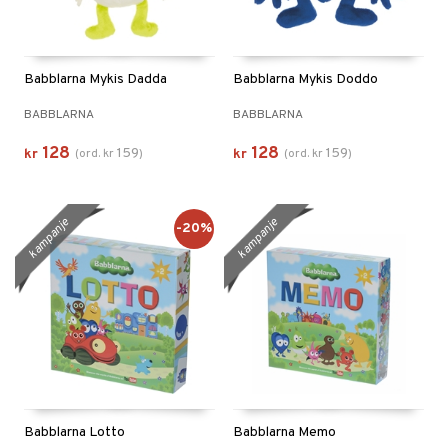
Babblarna Mykis Dadda
Babblarna Mykis Doddo
BABBLARNA
BABBLARNA
128
128
159
159
kr
(
ord.
kr
)
kr
(
ord.
kr
)
kampanje
kampanje
-20%
Babblarna Lotto
Babblarna Memo