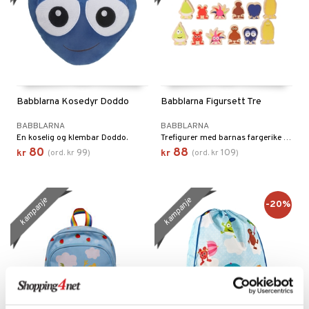
Babblarna Kosedyr Doddo
Babblarna Figursett Tre
BABBLARNA
BABBLARNA
En koselig og klembar Doddo.
Trefigurer med barnas fargerike favorittkarakterer!
80
88
99
109
kr
(
ord.
kr
)
kr
(
ord.
kr
)
kampanje
kampanje
-20%