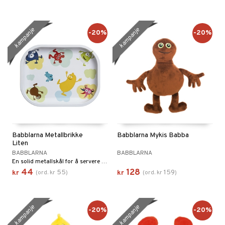
kampanje
kampanje
-20%
-20%
Babblarna Metallbrikke
Babblarna Mykis Babba
Liten
BABBLARNA
BABBLARNA
En solid metallskål for å servere mellommåltidet.
44
128
55
159
kr
(
ord.
kr
)
kr
(
ord.
kr
)
kampanje
kampanje
-20%
-20%