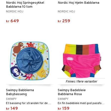
Nordic Hoj Springesykkel
Nordic Hoj Hjelm Babblarna
Babblarna 10 tom
NORDIC HOJ
NORDIC HOJ
649
259
kr
kr
Finnes i flere varianter
Swimpy Babblerna
Swimpy Badebleie
Babybasseng
Babblarna Rosa
SWIMPY
SWIMPY
Et basseng for stranden for de minste.
En fin badebleie med god passform som gir bevegelsesfrihet.
149
159
kr
kr