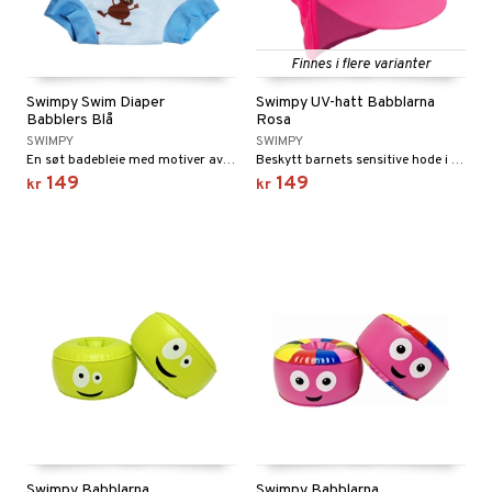
Finnes i flere varianter
Swimpy Swim Diaper
Swimpy UV-hatt Babblarna
Babblers Blå
Rosa
SWIMPY
SWIMPY
En søt badebleie med motiver av de glade bablerne.
Beskytt barnets sensitive hode i solen.
149
149
kr
kr
Swimpy Babblarna
Swimpy Babblarna