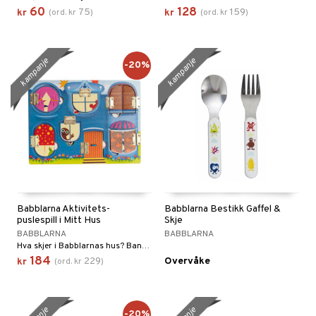
60
128
75
159
kr
(
ord.
kr
)
kr
(
ord.
kr
)
 MASKS
kemon
kampanje
kampanje
ållan
-20%
derman
er Mario
øy
eidskjøretøy
baner
anicals
us
Babblarna Aktivitets-
Babblarna Bestikk Gaffel &
er
tnite
kken & Kjøkkenredskap
r
puslespill i Mitt Hus
Skje
BABBLARNA
BABBLARNA
nnvesen
GO Bluey
king
bil
Hva skjer i Babblarnas hus? Bank på og åpne en dør.
iti
O City
184
229
Overvåke
tyrt
kr
(
ord.
kr
)
g
O Classic
r
O Creator
o
rslek
-20%