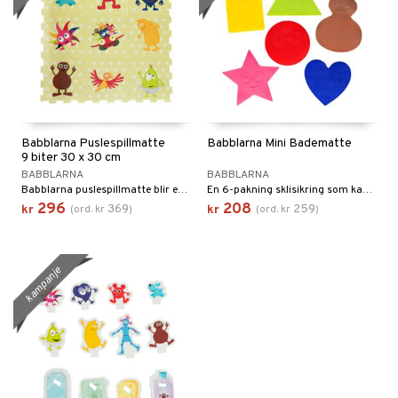
Babblarna Puslespillmatte
Babblarna Mini Badematte
9 biter 30 x 30 cm
BABBLARNA
BABBLARNA
Babblarna puslespillmatte blir en fin interiørdetalj.
En 6-pakning sklisikring som kan brukes i badekaret.
296
208
369
259
kr
(
ord.
kr
)
kr
(
ord.
kr
)
kampanje