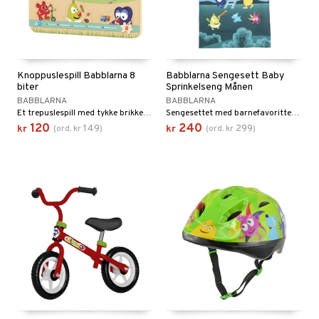
Knoppuslespill Babblarna 8
Babblarna Sengesett Baby
biter
Sprinkelseng Månen
BABBLARNA
BABBLARNA
Et trepuslespill med tykke brikker og fargerike figurer!
Sengesettet med barnefavorittene Babblarna!
120
240
149
299
kr
(
ord.
kr
)
kr
(
ord.
kr
)