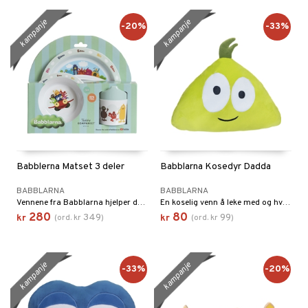
kampanje
kampanje
-20%
-33%
Babblerna Matset 3 deler
Babblarna Kosedyr Dadda
BABBLARNA
BABBLARNA
Vennene fra Babblarna hjelper deg å lære matgleden!
En koselig venn å leke med og hvile med.
280
80
349
99
kr
(
ord.
kr
)
kr
(
ord.
kr
)
kampanje
kampanje
-33%
-20%