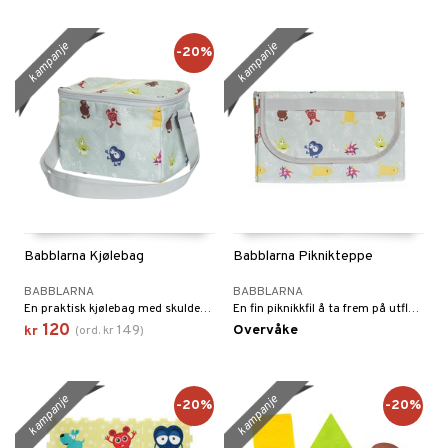
kampanje
kampanje
-20%
Babblarna Kjølebag
Babblarna Piknikteppe
BABBLARNA
BABBLARNA
En praktisk kjølebag med skulderrem!
En fin piknikkfil å ta frem på utflukten, 145 x 120 cm.
120
149
Overvåke
kr
(
ord.
kr
)
kampanje
kampanje
-20%
-20%