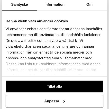
Samtycke
Information
Om
Babblarna Liten Ryggsekk,
Babblerna treningsveske
5 L
Denna webbplats använder cookies
BABBLARNA
BABBLARNA
En fin ryggsekk med mange rom og justerbare stropper.
En fin treningsveske med morsomt Babblarna-trykk.
Vi använder enhetsidentifierare för att anpassa innehållet
68
Overvåke
85
kr
(
ord.
kr
)
och annonserna till användarna, tillhandahålla funktioner
för sociala medier och analysera vår trafik. Vi
vidarebefordrar även sådana identifierare och annan
kampanje
kampanje
-20%
-20%
information från din enhet till de sociala medier och
annons- och analysföretag som vi samarbetar med.
Dessa kan i sin tur kombinera informationen med annan
information som du har tillhandahållit eller som de har
samlat in när du har använt deras tjänster. Du godkänner
våra cookies vid fortsatt användande av vår webbplats.
Tillåt alla
Babblarna Barnevognsleke
Babblarna Barnevognsleke
Anpassa
Babba
Bobbo
BABBLARNA
BABBLARNA