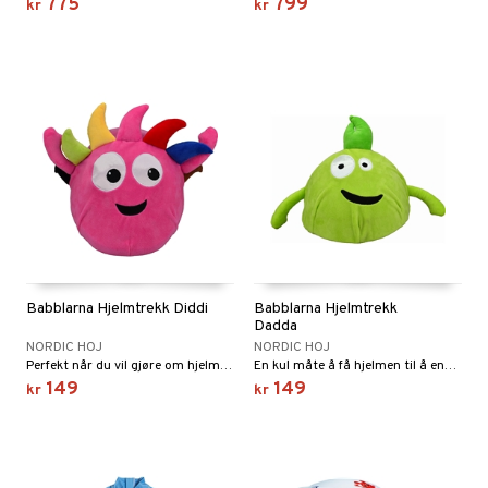
775
799
kr
kr
Babblarna Hjelmtrekk Diddi
Babblarna Hjelmtrekk
Dadda
NORDIC HOJ
NORDIC HOJ
Perfekt når du vil gjøre om hjelmen din på en enkel måte!
En kul måte å få hjelmen til å endre utseende!
149
149
kr
kr