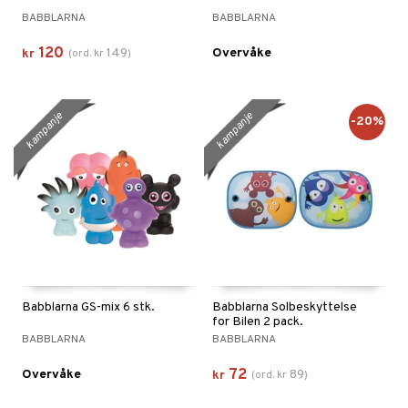
BABBLARNA
BABBLARNA
120
149
Overvåke
kr
(
ord.
kr
)
kampanje
kampanje
-20%
Babblarna GS-mix 6 stk.
Babblarna Solbeskyttelse
for Bilen 2 pack.
BABBLARNA
BABBLARNA
72
Overvåke
89
kr
(
ord.
kr
)