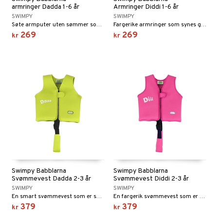
armringer Dadda 1-6 år
Armringer Diddi 1-6 år
SWIMPY
SWIMPY
Søte armputer uten sømmer som gnager.
Fargerike armringer som synes godt i vannet.
269
269
kr
kr
Swimpy Babblarna
Swimpy Babblarna
Svømmevest Dadda 2-3 år
Svømmevest Diddi 2-3 år
SWIMPY
SWIMPY
En smart svømmevest som er smidig å bruke under svømmetrening.
En fargerik svømmevest som er godt synlig i vannet.
379
379
kr
kr