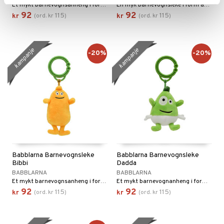
Et mykt barnevognsanheng i form av Babba.
En myk barnevognsleke i form av Bobbo.
92
92
115
115
kr
(
ord.
kr
)
kr
(
ord.
kr
)
kampanje
kampanje
-20%
-20%
Babblarna Barnevognsleke
Babblarna Barnevognsleke
Bibbi
Dadda
BABBLARNA
BABBLARNA
Et mykt barnevognsanheng i form av Bibbi.
Et mykt barnevognanheng i form av Dadda.
92
92
115
115
kr
(
ord.
kr
)
kr
(
ord.
kr
)