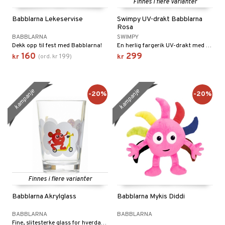
Finnes i flere varianter
gtoys
ney Prinsesser
Babblarna Lekeservise
Swimpy UV-drakt Babblarna
Rosa
ens Barn
l
BABBLARNA
SWIMPY
Dekk opp til fest med Babblarna!
En herlig fargerik UV-drakt med Babblarna.
ållan
zen
160
299
199
kr
(
ord.
kr
)
kr
ry Potter
lo Kitty
kampanje
kampanje
-20%
-20%
.L.
mma Mø
le
mmi
 Patrol
Finnes i flere varianter
pa Gris
Babblarna Akrylglass
Babblarna Mykis Diddi
tersen & Findus
BABBLARNA
BABBLARNA
pi Langstrømpe
Fine, slitesterke glass for hverdag og fest!