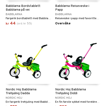
Babblarna Bordstablett
Babblarna Reiseveske i
Babblarna på vei
Papp
BABBLARNA
BABBLARNA
Fargerik bordtablett med Babblarna på vei
Reiseveske i papp med favorittene Babblarna!
44
55
Overvåke
kr
(
ord.
kr
)
Nordic Hoj Babblarna
Nordic Hoj Babblarna
Trehjuling Dadda
Trehjuling Diddi
NORDIC HOJ
NORDIC HOJ
En fargerik trehjuling med Babblarna.
En fin første sykkel med foreldrestang.