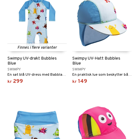
Finnes i flere varianter
Swimpy UV-drakt Bubbles
Swimpy UV-Hatt Bubbles
Blue
Blue
SWIMPY
SWIMPY
En søt blå UV-dress med Babblarna-motivet.
En praktisk lue som beskytter både nakken og ansiktet.
299
149
kr
kr