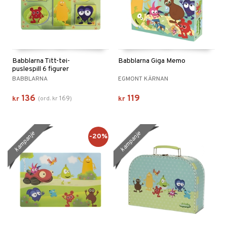
Babblarna Titt-tei-
Babblarna Giga Memo
puslespill 6 figurer
BABBLARNA
EGMONT KÄRNAN
136
119
169
kr
(
ord.
kr
)
kr
kampanje
kampanje
-20%