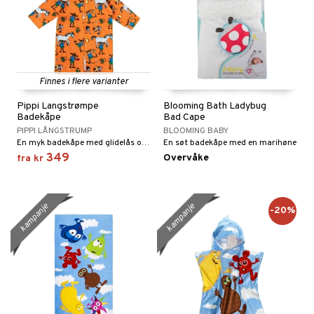
briller
pestoler
orasjon
len
 og fest
mper
aply
kerade
et
bevaring
ker
behør
Finnes i flere varianter
ngetøy
neservise
Pippi Langstrømpe
Blooming Bath Ladybug
per
bokser & Matforvaring
derommet
esker
Badekåpe
Bad Cape
PIPPI LÅNGSTRUMP
BLOOMING BABY
ekker
ndklær
r barnevogner
En myk badekåpe med glidelås og hette.
En søt badekåpe med en marihøne
349
Overvåke
fra
kr
eflasker & Tilbehør
pleie
ær
nflasker & Tillbehør
kker & Tilbehør
ær & UV-klær
kampanje
kampanje
-20%
ær
etsbøker
ler
er
iment
atshirts
l
ker
ngsspill
skalendere
hirts
ær
ment
k
ter
ivitetsleker