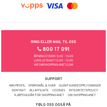
RING ELLER MAIL TIL OSS
800 17 091
ÅPNINGSTIDER: 9.00 - 15.00
LUNSJSTENGT 12.00 - 13.00
INFO@SHOPPING4NET.COM
SUPPORT
MIN PROFIL
SPØRSMÅL & SVAR
GLEMT KUNDEOPPLYSNINGER
KONTAKT
BLI AFFILIATE
COOKIES
INTEGRITETSPOLICY
KJØPSVILKÅR FOR SHOPPING4NET
OM SHOPPING4NET
FØLG OSS OGSÅ PÅ