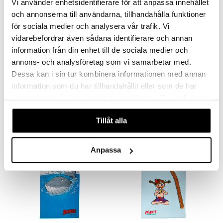
Vi använder enhetsidentifierare för att anpassa innehållet
och annonserna till användarna, tillhandahålla funktioner
för sociala medier och analysera vår trafik. Vi
vidarebefordrar även sådana identifierare och annan
information från din enhet till de sociala medier och
annons- och analysföretag som vi samarbetar med.
Pippi Langstrømpe stripete
Swimpy Bamse
badehåndkle
Badeponcho Val
Dessa kan i sin tur kombinera informationen med annan
PIPPI LÅNGSTRUMP
SWIMPY
information som du har tillhandahållit eller som de har
Et fargerikt badehåndkle med Pippi Langstrømpe!
Badeponcho fra Swimpy med Bamse-motiv.
samlat in när du har använt deras tjänster. Du godkänner
229
Overvåke
kr
våra cookies vid fortsatt användande av vår webbplats.
Tillåt alla
Anpassa