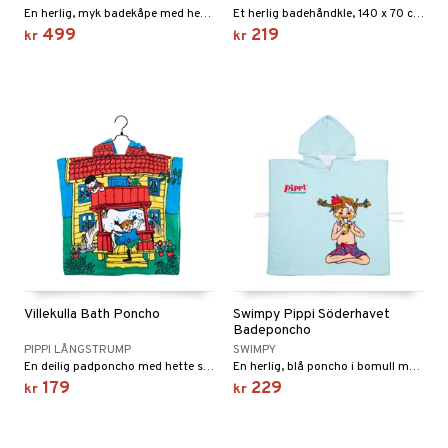
ney Prinsesser
g
O Classic
r
En herlig, myk badekåpe med hette.
Et herlig badehåndkle, 140 x 70 cm.
ens Barn
499
219
l
kr
kr
O Creator
o
rslek
ållan
zen
GO Disney
badabado
andlek
ry Potter
O Disney Princess
ki
lek
lo Kitty
GO DUPLO
spill
.L.
O Friends
mma Mø
O Minecraft
le
GO Ninjago
mmi
GO Speed Champions
 Patrol
GO Spidey
Villekulla Bath Poncho
Swimpy Pippi Söderhavet
Badeponcho
pa Gris
O Super Heroes
PIPPI LÅNGSTRUMP
SWIMPY
En deilig padponcho med hette som varmer deg etter badet.
En herlig, blå poncho i bomull med snøring i siden.
tersen & Findus
ic
179
229
kr
kr
pi Langstrømpe
 MASKS