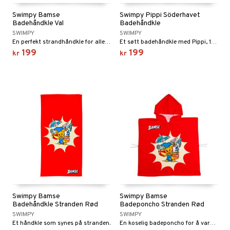
Swimpy Bamse
Swimpy Pippi Söderhavet
Badehåndkle Val
Badehåndkle
SWIMPY
SWIMPY
En perfekt strandhåndkle for alle Bamse-fans!
Et søtt badehåndkle med Pippi, 140 x 70 cm.
199
199
kr
kr
Swimpy Bamse
Swimpy Bamse
Badehåndkle Stranden Rød
Badeponcho Stranden Rød
SWIMPY
SWIMPY
Et håndkle som synes på stranden.
En koselig badeponcho for å varme seg etter badet.