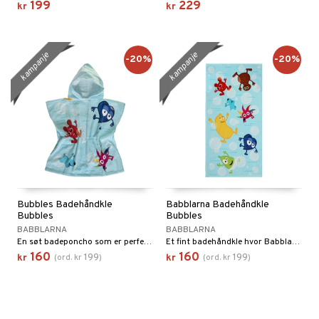
199
229
kr
kr
kampanje
kampanje
-20%
-20%
Bubbles Badehåndkle
Babblarna Badehåndkle
Bubbles
Bubbles
BABBLARNA
BABBLARNA
En søt badeponcho som er perfekt å ta på etter badet.
Et fint badehåndkle hvor Babblarna hopper rundt blant bobler.
160
160
199
199
kr
(
ord.
kr
)
kr
(
ord.
kr
)