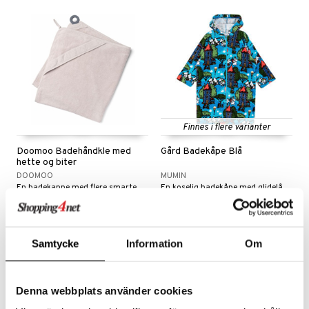
kemon
ållan
derman
er Mario
Finnes i flere varianter
Doomoo Badehåndkle med
Gård Badekåpe Blå
hette og biter
DOOMOO
MUMIN
En badekappe med flere smarte funksjoner!
En koselig badekåpe med glidelås og hette.
459
499
kr
kr
Samtycke
Information
Om
Denna webbplats använder cookies