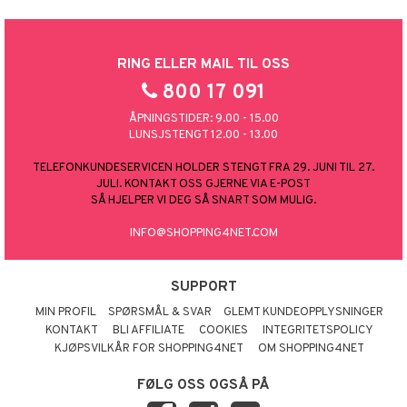
RING ELLER MAIL TIL OSS
800 17 091
ÅPNINGSTIDER: 9.00 - 15.00
LUNSJSTENGT 12.00 - 13.00
TELEFONKUNDESERVICEN HOLDER STENGT FRA 29. JUNI TIL 27.
JULI. KONTAKT OSS GJERNE VIA E-POST
SÅ HJELPER VI DEG SÅ SNART SOM MULIG.
INFO@SHOPPING4NET.COM
SUPPORT
MIN PROFIL
SPØRSMÅL & SVAR
GLEMT KUNDEOPPLYSNINGER
KONTAKT
BLI AFFILIATE
COOKIES
INTEGRITETSPOLICY
KJØPSVILKÅR FOR SHOPPING4NET
OM SHOPPING4NET
FØLG OSS OGSÅ PÅ