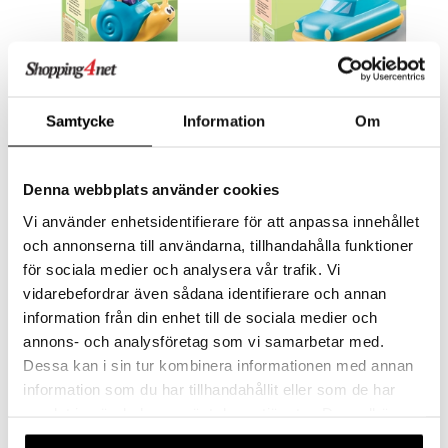
71322 Playmobil 1.2.3
71323 Playmobil 1.2.3 Push
Samtycke
Information
Om
Svingsnegl med rangle
& Go Car
PLAYMOBIL
PLAYMOBIL
En søt snegle som hjelper til med å trene finmotorikk.
En morsom og spennende leke for barnet å oppdage!
99
149
Denna webbplats använder cookies
kr
kr
Vi använder enhetsidentifierare för att anpassa innehållet
och annonserna till användarna, tillhandahålla funktioner
för sociala medier och analysera vår trafik. Vi
vidarebefordrar även sådana identifierare och annan
information från din enhet till de sociala medier och
annons- och analysföretag som vi samarbetar med.
Dessa kan i sin tur kombinera informationen med annan
information som du har tillhandahållit eller som de har
samlat in när du har använt deras tjänster. Du godkänner
våra cookies vid fortsatt användande av vår webbplats.