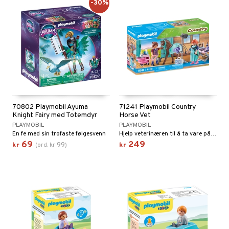
-30%
70802 Playmobil Ayuma
71241 Playmobil Country
Knight Fairy med Totemdyr
Horse Vet
PLAYMOBIL
PLAYMOBIL
En fe med sin trofaste følgesvenn
Hjelp veterinæren til å ta vare på og undersøke hesten.
69
249
99
kr
(
ord.
kr
)
kr