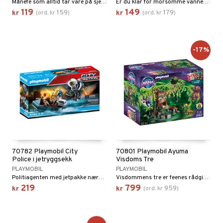
Månefe som alltid tar vare på sjeledyret sitt strutsen.
Er du klar for morsomme vanneksperimenter?
 MASKS
119
149
159
179
kr
(
ord.
kr
)
kr
(
ord.
kr
)
kemon
ållan
-17%
derman
er Mario
70782 Playmobil City
70801 Playmobil Ayuma
Police i jetryggsekk
Visdoms Tre
PLAYMOBIL
PLAYMOBIL
Politiagenten med jetpakke nærmer seg den flyktende kunsttyven!
Visdommens tre er feenes rådgiver.
219
799
959
kr
kr
(
ord.
kr
)