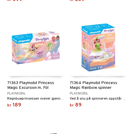
71363 Playmobil Princess
71364 Playmobil Princess
Magic Excursion m. Föl
Magic Rainbow spinner
PLAYMOBIL
PLAYMOBIL
Regnbueprinsessen svever gjennom luften med Pegasus-føllene sine!
Ved å snu på spinneren oppstår en magisk regnbueeffekt!
189
89
kr
kr