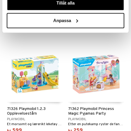
Tillåt alla
71324 Playmobil 1.2.3
71325 Playmobil 1.2.3
Nummerkarusell
Lastebil med smultringer
PLAYMOBIL
PLAYMOBIL
Anpassa
Her kan barna lære om tall på en leken måte.
Stable og sorter smultringer med denne morsomme lastebilen.
229
389
kr
kr
71326 Playmobil 1.2.3
71362 Playmobil Princess
Opplevelsestårn
Magic Pyjamas Party
PLAYMOBIL
PLAYMOBIL
Et morsomt og lærerikt leketøy med iskremtema.
Etter en putekamp ryster de fantastiske skysengene dine beste venner i søvn.
599
259
kr
kr