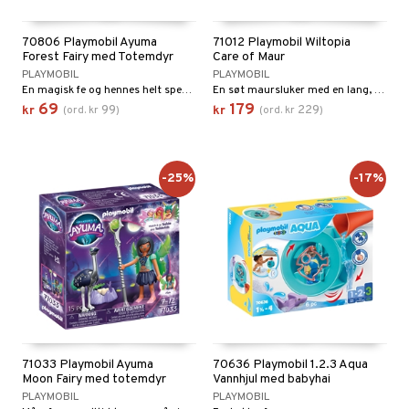
gtoys
ney Prinsesser
g
O Classic
r
70806 Playmobil Ayuma
71012 Playmobil Wiltopia
ens Barn
l
O Creator
Forest Fairy med Totemdyr
Care of Maur
o
rslek
PLAYMOBIL
PLAYMOBIL
ållan
zen
GO Disney
En magisk fe og hennes helt spesielle hjort.
En søt maursluker med en lang, bevegelig tunge.
badabado
andlek
69
179
99
229
kr
(
ord.
kr
)
kr
(
ord.
kr
)
ry Potter
O Disney Princess
ki
lek
lo Kitty
GO DUPLO
spill
-25%
-17%
.L.
O Friends
mma Mø
O Minecraft
le
GO Ninjago
mmi
GO Speed Champions
 Patrol
GO Spidey
pa Gris
O Super Heroes
71033 Playmobil Ayuma
70636 Playmobil 1.2.3 Aqua
tersen & Findus
ic
Moon Fairy med totemdyr
Vannhjul med babyhai
PLAYMOBIL
PLAYMOBIL
pi Langstrømpe