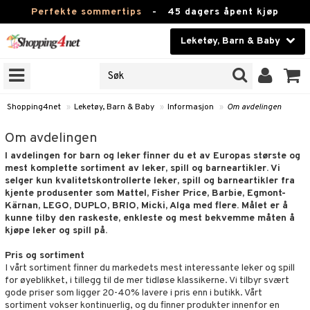
Perfekte sommertips
-
45 dagers åpent kjøp
Leketøy, Barn & Baby
RKER
Skjønnhet
JER
ODUKTER
Kontaktlinser
Shopping4net
»
Leketøy, Barn & Baby
»
Informasjon
»
Om avdelingen
Helsekost
er
Om avdelingen
I avdelingen for barn og leker finner du et av Europas største og
Apotek
arn
etsmateriell
mest komplette sortiment av leker, spill og barneartikler. Vi
selger kun kvalitetskontrollerte leker, spill og barneartikler fra
ær
etssett
oarer
Fitness
kjente produsenter som Mattel, Fisher Price, Barbie, Egmont-
net
ig
et
ær & UV-klær
Kärnan, LEGO, DUPLO, BRIO, Micki, Alga med flere. Målet er å
Hjem & innredning
kunne tilby den raskeste, enkleste og mest bekvemme måten å
 håret
bygym
ær
per og håndklær
etsbøker
kjøpe leker og spill på.
Leketøy, Barn & Baby
ter og luer
e & rangle
teriell
d/Mamma
ler
er
iment
Pris og sortiment
I vårt sortiment finner du markedets mest interessante leker og spill
Varemerker
mmebøker
ekluter
viditet & amming
atshirts
l
s
ning
ker
ngsspill
skalendere
for øyeblikket, i tillegg til de mer tidløse klassikerne. Vi tilbyr svært
gode priser som ligger 20-40% lavere i pris enn i butikk. Vårt
Kampanjer
ykker
er
hirts
nemøbler
& Male
ær
ment
k
ter
sortiment vokser kontinuerlig, og du finner produkter innenfor en