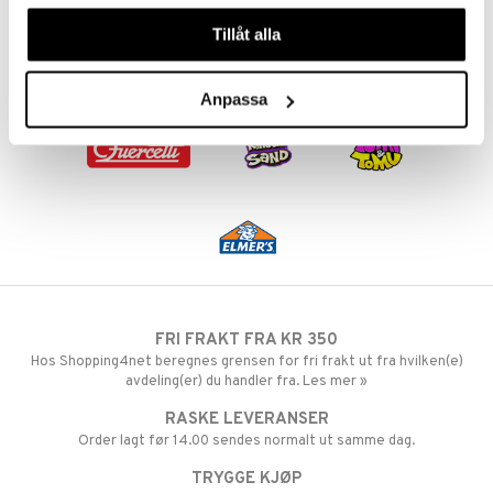
våra cookies vid fortsatt användande av vår webbplats.
 MASKS
Tillåt alla
kemon
Anpassa
ållan
derman
er Mario
FRI FRAKT FRA KR 350
Hos Shopping4net beregnes grensen for fri frakt ut fra hvilken(e)
avdeling(er) du handler fra. Les mer »
RASKE LEVERANSER
Order lagt før 14.00 sendes normalt ut samme dag.
TRYGGE KJØP