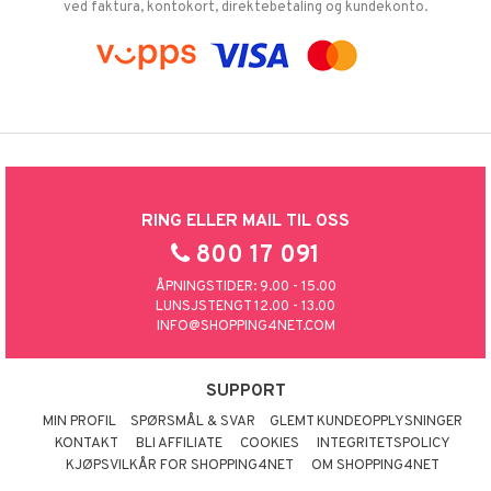
ved faktura, kontokort, direktebetaling og kundekonto.
RING ELLER MAIL TIL OSS
800 17 091
ÅPNINGSTIDER: 9.00 - 15.00
LUNSJSTENGT 12.00 - 13.00
INFO@SHOPPING4NET.COM
SUPPORT
MIN PROFIL
SPØRSMÅL & SVAR
GLEMT KUNDEOPPLYSNINGER
KONTAKT
BLI AFFILIATE
COOKIES
INTEGRITETSPOLICY
KJØPSVILKÅR FOR SHOPPING4NET
OM SHOPPING4NET