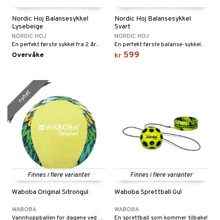
gtoys
ney Prinsesser
g
O Classic
r
Nordic Hoj Balansesykkel
Nordic Hoj Balansesykkel
Lysebeige
Svart
ens Barn
l
O Creator
o
rslek
NORDIC HOJ
NORDIC HOJ
En perfekt første sykkel fra 2 år.
En perfekt første balanse-sykkel.
ållan
zen
GO Disney
badabado
andlek
599
Overvåke
kr
ry Potter
O Disney Princess
ki
lek
lo Kitty
GO DUPLO
spill
nyhet
.L.
O Friends
l
mma Mø
O Minecraft
ter
le
GO Ninjago
ter
ill
t
mmi
GO Speed Champions
0 biter
pill
ål & svar
 Patrol
GO Spidey
espill
sspill
Finnes i flere varianter
Finnes i flere varianter
rodukt
pa Gris
O Super Heroes
slespill
Waboba Original Sitrongul
Waboba Sprettball Gul
elingen
tersen & Findus
ic
illtilbehør
WABOBA
WABOBA
pi Langstrømpe
Vannhoppballen for dagene ved vannet.
En sprettball som kommer tilbake!