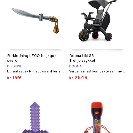
Forkledning LEGO Ninjago-
Doona Liki S3
sverd
Trehjulssykkel
DISGUISE
DOONA
Et fantastisk Ninjago-sverd for alle ninjaer.
Verdens mest kompakte sammenleggbare trehjuling!
199
2649
kr
kr