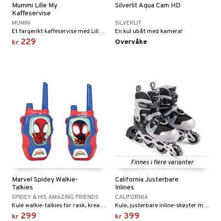
Mummi Lille My
Silverlit Aqua Cam HD
Kaffeservise
MUMIN
SILVERLIT
Et fargerikt kaffeservise med Lille My til 4 personer.
En kul ubåt med kamera!
229
Overvåke
kr
Finnes i flere varianter
Marvel Spidey Walkie-
California Justerbare
Talkies
Inlines
SPIDEY & HIS AMAZING FRIENDS
CALIFORNIA
Kule walkie-talkies for rask, kreativ lek.
Kule, justerbare inline-skøyter med lys i forhjulet!
299
399
kr
kr