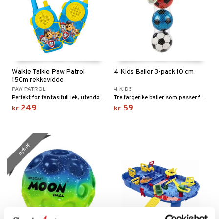
Walkie Talkie Paw Patrol
4 Kids Baller 3-pack 10 cm
150m rekkevidde
PAW PATROL
4 KIDS
Perfekt for fantasifull lek, utendørsaktiviteter og eventyr hjemme!
Tre fargerike baller som passer for alle!
249
59
kr
kr
nyhet