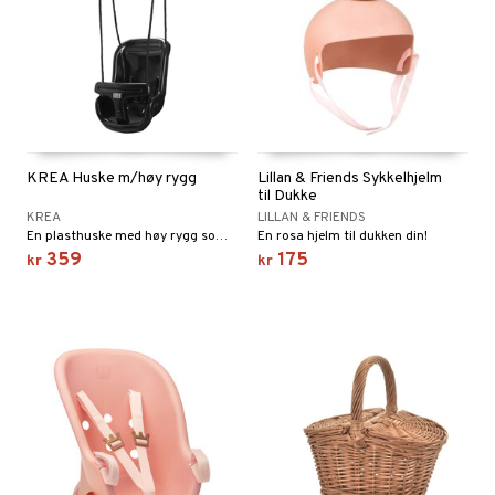
KREA Huske m/høy rygg
Lillan & Friends Sykkelhjelm
til Dukke
KREA
LILLAN & FRIENDS
En plasthuske med høy rygg som passer fra 6 måneder.
En rosa hjelm til dukken din!
359
175
kr
kr