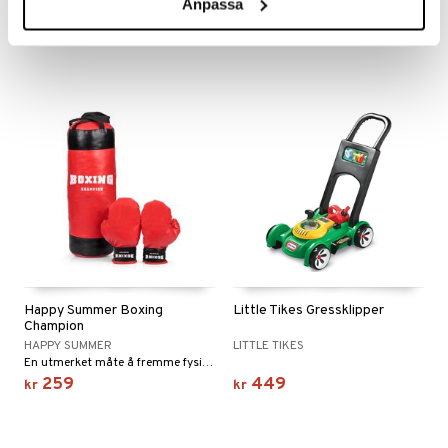
Anpassa
Kastestang med fisk!
Slipp løs magien med denne enhjørningssparkesykkelen!
199
279
kr
kr
Happy Summer Boxing
Little Tikes Gressklipper
Champion
HAPPY SUMMER
LITTLE TIKES
En utmerket måte å fremme fysisk aktivitet på!
259
449
kr
kr