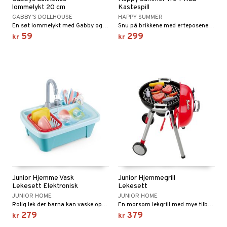
lommelykt 20 cm
Kastespill
GABBY'S DOLLHOUSE
HAPPY SUMMER
En søt lommelykt med Gabby og vennene hennes!
Snu på brikkene med erteposene for å få 3 på rad.
59
299
kr
kr
Junior Hjemme Vask
Junior Hjemmegrill
Lekesett Elektronisk
Lekesett
JUNIOR HOME
JUNIOR HOME
Rolig lek der barna kan vaske opp under rennende vann!
En morsom lekgrill med mye tilbehør.
279
379
kr
kr