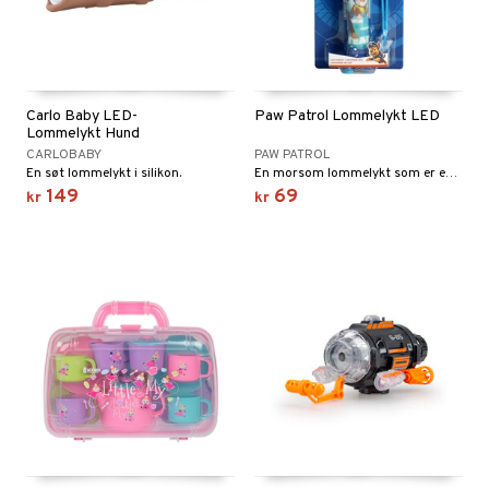
Carlo Baby LED-
Paw Patrol Lommelykt LED
Lommelykt Hund
CARLOBABY
PAW PATROL
En søt lommelykt i silikon.
En morsom lommelykt som er enkel å bruke.
149
69
kr
kr