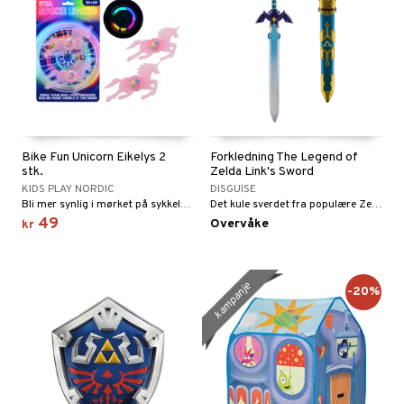
Bike Fun Unicorn Eikelys 2
Forkledning The Legend of
stk.
Zelda Link's Sword
KIDS PLAY NORDIC
DISGUISE
Bli mer synlig i mørket på sykkelen din!
Det kule sverdet fra populære Zelda.
49
Overvåke
kr
kampanje
-20%