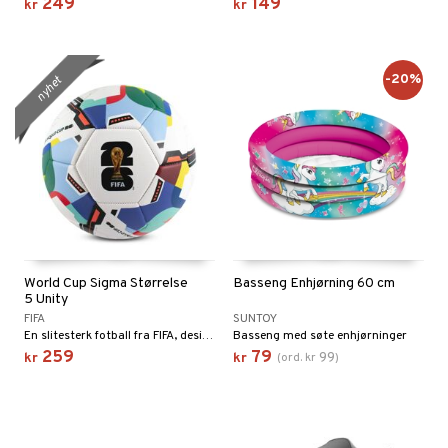
249
149
kr
kr
-20%
nyhet
World Cup Sigma Størrelse
Basseng Enhjørning 60 cm
5 Unity
FIFA
SUNTOY
En slitesterk fotball fra FIFA, designet for pålitelig spill.
Basseng med søte enhjørninger
259
79
99
kr
kr
(
ord.
kr
)