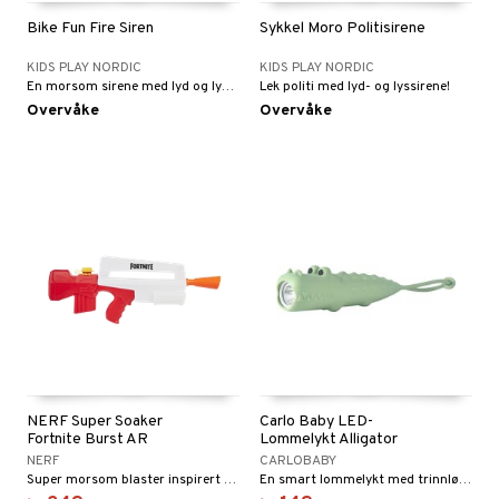
Bike Fun Fire Siren
Sykkel Moro Politisirene
KIDS PLAY NORDIC
KIDS PLAY NORDIC
En morsom sirene med lyd og lys til barnesykkelen.
Lek politi med lyd- og lyssirene!
Overvåke
Overvåke
NERF Super Soaker
Carlo Baby LED-
Fortnite Burst AR
Lommelykt Alligator
NERF
CARLOBABY
Super morsom blaster inspirert av utstyret fra Fortnite
En smart lommelykt med trinnløs dimming.