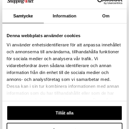
Finnes i flere varianter
Waboba Gradient Moon
Aquaplay LockBox
Samtycke
Information
Om
Blå/Grønn/Gul
WABOBA
AQUAPLAY
Gjør leken enda mer fargerik!
Denna webbplats använder cookies
99
559
kr
kr
Vi använder enhetsidentifierare för att anpassa innehållet
och annonserna till användarna, tillhandahålla funktioner
för sociala medier och analysera vår trafik. Vi
vidarebefordrar även sådana identifierare och annan
information från din enhet till de sociala medier och
annons- och analysföretag som vi samarbetar med.
Dessa kan i sin tur kombinera informationen med annan
information som du har tillhandahållit eller som de har
samlat in när du har använt deras tjänster. Du godkänner
våra cookies vid fortsatt användande av vår webbplats.
Tillåt alla
Mummi Snusmumrikens
Ozbozz Unicorn Magical
Kastestang med Tilbehør
Sparkles Sparkesykkel
MUMIN
OZBOZZ