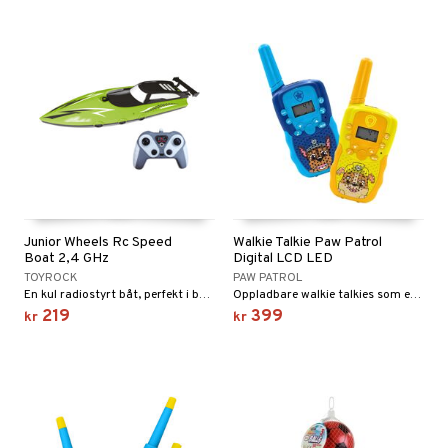
Junior Wheels Rc Speed
Walkie Talkie Paw Patrol
Boat 2,4 GHz
Digital LCD LED
TOYROCK
PAW PATROL
En kul radiostyrt båt, perfekt i bassenget!
Oppladbare walkie talkies som er enkle å bruke!
219
399
kr
kr