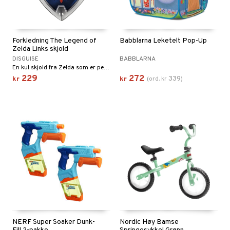
Forkledning The Legend of
Babblarna Leketelt Pop-Up
Zelda Links skjold
DISGUISE
BABBLARNA
En kul skjold fra Zelda som er perfekt å kombinere med sverdet.
229
272
339
kr
kr
(
ord.
kr
)
NERF Super Soaker Dunk-
Nordic Høy Bamse