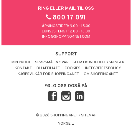
RING ELLER MAIL TIL OSS
800 17 091
ÅPNINGSTIDER: 9.00 - 15.00
LUNSJSTENGT 12.00 - 13.00
INFO@SHOPPING4NET.COM
SUPPORT
MIN PROFIL
SPØRSMÅL & SVAR
GLEMT KUNDEOPPLYSNINGER
KONTAKT
BLI AFFILIATE
COOKIES
INTEGRITETSPOLICY
KJØPSVILKÅR FOR SHOPPING4NET
OM SHOPPING4NET
FØLG OSS OGSÅ PÅ
© 2026 SHOPPING4NET
•
SITEMAP
NORGE