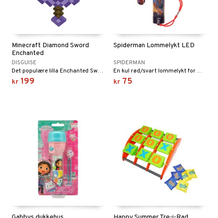
Minecraft Diamond Sword
Spiderman Lommelykt LED
Enchanted
DISGUISE
SPIDERMAN
Det populære lilla Enchanted Sword!
En kul rød/svart lommelykt for morsomme leker!
199
75
kr
kr
Gabbys dukkehus
Happy Summer Tre-i-Rad