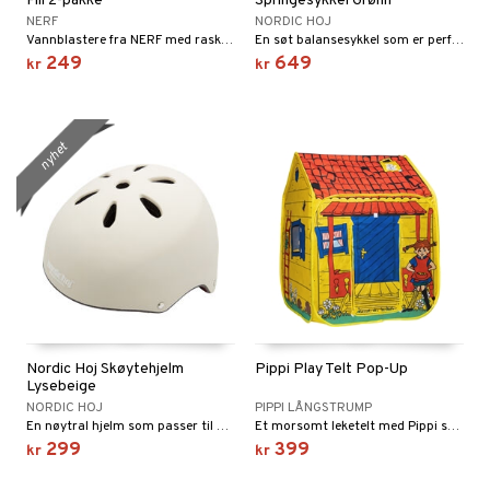
Fill 2-pakke
Springesykkel Grønn
NERF
NORDIC HOJ
Vannblastere fra NERF med raskfylte tanker!
En søt balansesykkel som er perfekt for å øve opp balansen!
249
649
kr
kr
nyhet
Nordic Hoj Skøytehjelm
Pippi Play Telt Pop-Up
Lysebeige
NORDIC HOJ
PIPPI LÅNGSTRUMP
En nøytral hjelm som passer til ulike aktiviteter.
Et morsomt leketelt med Pippi som er enkelt å sette opp og ta ned!
299
399
kr
kr