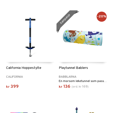
kampanje
-20%
California Hoppestylte
Playtunnel Bablers
CALIFORNIA
BABBLARNA
En morsom leketunnel som passer både innendørs og utendørs.
399
136
169
kr
kr
(
ord.
kr
)