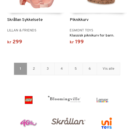
Skrållan Sykkelsete
Piknikkurv
LILLAN & FRIENDS
EGMONT TOYS
Klassisk piknikurv for barn.
299
199
kr
kr
1
2
3
4
5
6
Vis alle