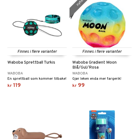
nyhet
Finnes i flere varianter
Finnes i flere varianter
Waboba Sprettball Turkis
Waboba Gradient Moon
Blå/Gul/Rosa
WABOBA
WABOBA
En sprettball som kommer tilbake!
Gjør leken enda mer fargerik!
119
99
kr
kr