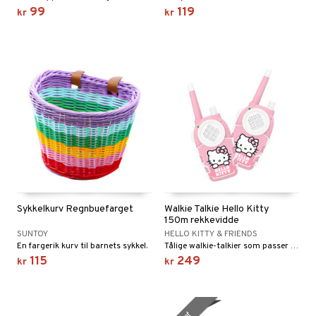
99
119
kr
kr
 MASKS
kemon
ållan
derman
er Mario
Sykkelkurv Regnbuefarget
Walkie Talkie Hello Kitty
150m rekkevidde
SUNTOY
HELLO KITTY & FRIENDS
En fargerik kurv til barnets sykkel.
Tålige walkie-talkier som passer til ulike eventyr!
115
249
kr
kr