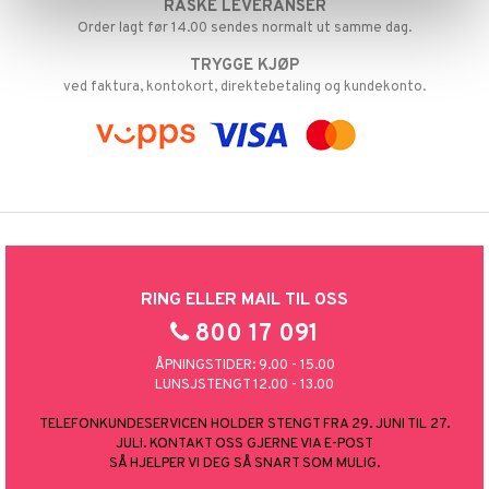
ter
ill
RASKE LEVERANSER
t
.L.
O Friends
Order lagt før 14.00 sendes normalt ut samme dag.
0 biter
pill
ål & svar
mma Mø
TRYGGE KJØP
O Minecraft
espill
sspill
ved faktura, kontokort, direktebetaling og kundekonto.
rodukt
le
GO Ninjago
slespill
elingen
mmi
GO Speed Champions
illtilbehør
 Patrol
GO Spidey
pa Gris
O Super Heroes
tersen & Findus
ic
pi Langstrømpe
RING ELLER MAIL TIL OSS
 MASKS
800 17 091
kemon
ÅPNINGSTIDER: 9.00 - 15.00
LUNSJSTENGT 12.00 - 13.00
ållan
TELEFONKUNDESERVICEN HOLDER STENGT FRA 29. JUNI TIL 27.
derman
JULI. KONTAKT OSS GJERNE VIA E-POST
SÅ HJELPER VI DEG SÅ SNART SOM MULIG.
er Mario