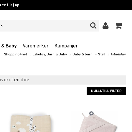
pent kjøp
n & Baby
Varemerker
Kampanjer
Shopping4net
»
Leketøy, Barn & Baby
»
Baby & barn
»
Stell
»
Håndklær
favoritten din:
NULLSTILL FILTER