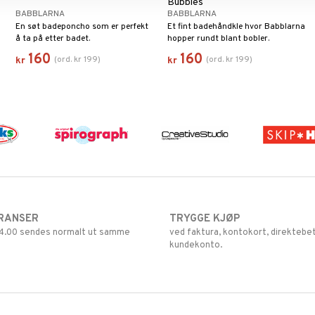
Bubbles
BABBLARNA
BABBLARNA
En søt badeponcho som er perfekt
Et fint badehåndkle hvor Babblarna
å ta på etter badet.
hopper rundt blant bobler.
160
160
(
ord.
kr
199
)
(
ord.
kr
199
)
kr
kr
RANSER
TRYGGE KJØP
 14.00 sendes normalt ut samme
ved faktura, kontokort, direktebet
kundekonto.