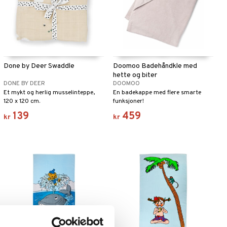
Done by Deer Swaddle
Doomoo Badehåndkle med
hette og biter
DONE BY DEER
DOOMOO
Et mykt og herlig musselinteppe,
En badekappe med flere smarte
120 x 120 cm.
funksjoner!
139
459
kr
kr