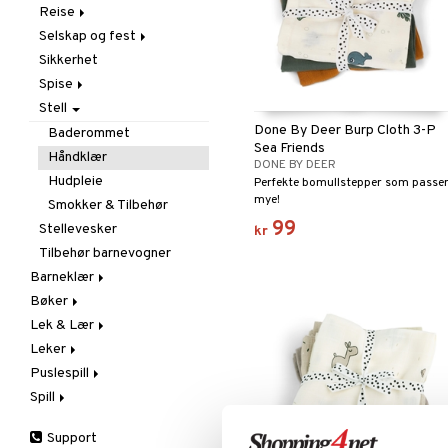
Tegne & Male
Reise
Smykker
Uroer
Barnemøbler
Trylling
Selskap og fest
Solbriller
Vippestoler
Dekorasjon
I bilen
Sikkerhet
Lamper
Paraply
Maskerade
Spise
Oppbevaring
Vesker
Tilbehør
Stell
Sengetøy
Barneservise
Done By Deer Burp Cloth 3-P
Tepper
Matbokser &
Baderommet
Sea Friends
Matforvaring
Håndklær
DONE BY DEER
Smekker
Hudpleie
Perfekte bomullstepper som passe
Tåteflasker & Tilbehør
mye!
Smokker & Tilbehør
Vannflasker & Tillbehør
99
Stellevesker
kr
Tilbehør barnevogner
Barneklær
Bøker
Badeklær & UV-klær
Lek & Lær
Kjoler
Aktivitetsbøker
Leker
Overdeler
Dagbøker
Eksperiment
Puslespill
Sko
Malebøker
Innlæringsspill
Adventskalendere
Sweatshirts
Spill
Soveklær
Instrument
Babylek
1000 biter
T-shirts
Tilbehør
Pedagogiske leker
Badeleker
1500 biter
Barnespill
Aktivitetsleker
Support
Underdeler
Bygg & Klosser
200-500 biter
Pocketspill
Capser og Solhatter
Kjøretøy