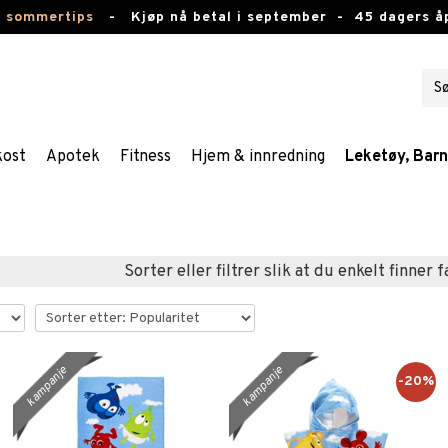
e sommertips
-
Kjøp nå betal i september -
45 dagers å
kost
Apotek
Fitness
Hjem & innredning
Leketøy, Bar
Sorter eller filtrer slik at du enkelt finner 
kampanje
kampanje
-20%