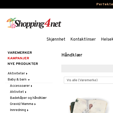
Perfekt
Skjønnhet
Kontaktlinser
Helse
VAREMERKER
Håndklær
KAMPANJER
NYE PRODUKTER
Aktiviteter
Baby & barn
Aktivitetsmateriell
Aktivitetssett
Accessoarer
Lekedeig
Aktivitet
Annet
Perler
Badekåper og håndklær
For håret
Babygym
Skolemateriell
Gravid/Mamma
Hatter og luer
Bite & rangle
Stickers
Innredning
Lommebøker
Kosekluter
Graviditet & amming