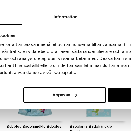
Done by Deer Gulpeklut 2-pack
Information
Swimpy Bamse Badeponcho Val
DONE BY DEER
SWIMPY
Vaskekluter perfekte ved bleieskift
Badeponcho fra Swimpy med
cookies
e
og mating.
Bamse-motiv.
e för att anpassa innehållet och annonserna till användarna, tillh
95
229
kr
kr
vår trafik. Vi vidarebefordrar även sådana identifierare och anna
nnons- och analysföretag som vi samarbetar med. Dessa kan i sin
har tillhandahållit eller som de har samlat in när du har använt
kampanje
kampanje
-20%
-20%
ortsatt användande av vår webbplats.
Anpassa
Bubbles Badehåndkle Bubbles
Babblarna Badehåndkle