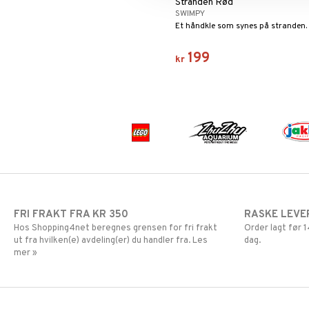
Stranden Rød
Mulle
LEGO Ninjago
SWIMPY
Mummi
LEGO Speed Champions
Et håndkle som synes på stranden.
Paw Patrol
LEGO Spidey
Peppa Gris
LEGO Super Heroes
199
kr
Pettersen & Findus
Sonic
Pippi Langstrømpe
PJ MASKS
Pokemon
Skrållan
Spiderman
Super Mario
FRI FRAKT FRA KR 350
RASKE LEVE
Hos Shopping4net beregnes grensen for fri frakt
Order lagt før
ut fra hvilken(e) avdeling(er) du handler fra. Les
dag.
mer »