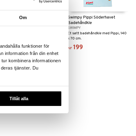
Swimpy Bamse Badehåndkle Val
Om
Swimpy Pippi Söderhavet
Badehåndkle
SWIMPY
SWIMPY
En perfekt strandhåndkle for alle
Et søtt badehåndkle med Pippi, 140
Bamse-fans!
x 70 cm.
andahålla funktioner för
199
199
kr
kr
n information från din enhet
 tur kombinera informationen
 deras tjänster. Du
Tillåt alla