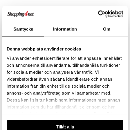
Cupcakeformer med Lokk
Iskremformer & Iskremskje
og Skje 9 dl
VN LEK
VN LEK
Samtycke
Information
Om
4 cupcakeformar med lokk og skje til sandboksen.
55
49
kr
kr
Denna webbplats använder cookies
Vi använder enhetsidentifierare för att anpassa innehållet
och annonserna till användarna, tillhandahålla funktioner
för sociala medier och analysera vår trafik. Vi
vidarebefordrar även sådana identifierare och annan
information från din enhet till de sociala medier och
annons- och analysföretag som vi samarbetar med.
Dessa kan i sin tur kombinera informationen med annan
information som du har tillhandahållit eller som de har
Finnes i flere varianter
samlat in när du har använt deras tjänster. Du godkänner
Waboba Dive Tails Regnbue
INTEX Undervannsringer
våra cookies vid fortsatt användande av vår webbplats.
Fisker
Tillåt alla
WABOBA
INTEX