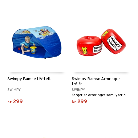
Swimpy Bamse UV-telt
Swimpy Bamse Armringer
1-6 år
SWIMPY
SWIMPY
Fargerike armringer som lyser opp på stranden eller i bassenget.
299
299
kr
kr