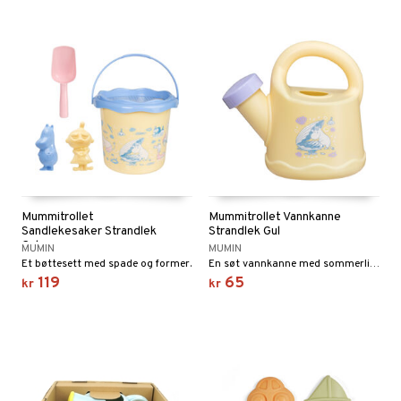
Mummitrollet
Mummitrollet Vannkanne
Sandlekesaker Strandlek
Strandlek Gul
Gul
MUMIN
MUMIN
Et bøttesett med spade og former.
En søt vannkanne med sommerlig mummimotiv!
119
65
kr
kr