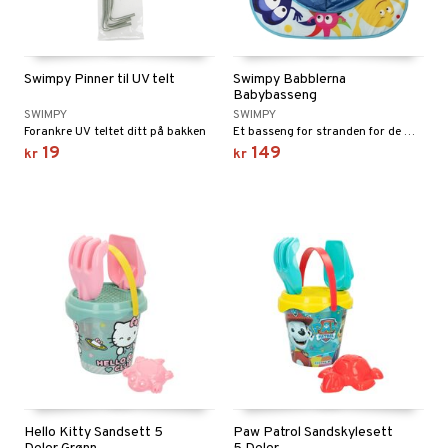
Swimpy Pinner til UV telt
Swimpy Babblerna
Babybasseng
SWIMPY
SWIMPY
Forankre UV teltet ditt på bakken
Et basseng for stranden for de minste.
19
149
kr
kr
Hello Kitty Sandsett 5
Paw Patrol Sandskylesett