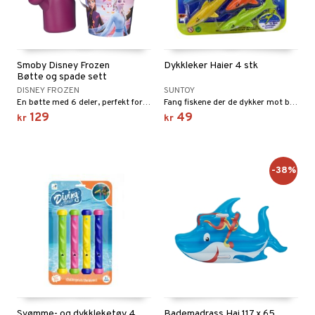
Smoby Disney Frozen
Dykkleker Haier 4 stk
Bøtte og spade sett
DISNEY FROZEN
SUNTOY
En bøtte med 6 deler, perfekt for sandkassen eller stranden!
Fang fiskene der de dykker mot bunnen.
129
49
kr
kr
-38%
Svømme- og dykkleketøy 4
Bademadrass Hai 117 x 65