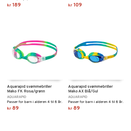
189
109
kr
kr
 MASKS
kemon
ållan
derman
er Mario
Aquarapid svømmebriller
Aquarapid svømmebriller
Mako FK Rosa/grønn
Mako AX Blå/Gul
AQUARAPID
AQUARAPID
Passer for barn i alderen 4 til 8 år.
Passer for barn i alderen 4 til 8 år.
89
89
kr
kr