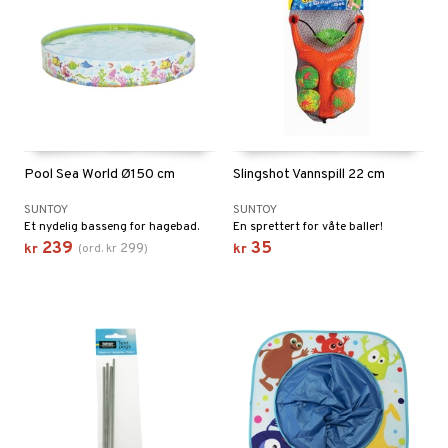
Pool Sea World Ø150 cm
Slingshot Vannspill 22 cm
SUNTOY
SUNTOY
Et nydelig basseng for hagebad.
En sprettert for våte baller!
239
35
299
kr
(
ord.
kr
)
kr