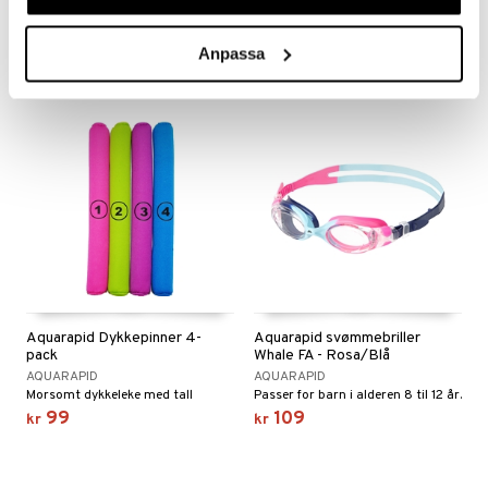
De søte hale-ballene synker til bunnen!
Ha en morsom og utfordrende dag i vannet med INTEX Undervannsringer Fisk.
119
129
kr
kr
Anpassa
Aquarapid Dykkepinner 4-
Aquarapid svømmebriller
pack
Whale FA - Rosa/Blå
AQUARAPID
AQUARAPID
Morsomt dykkeleke med tall
Passer for barn i alderen 8 til 12 år.
99
109
kr
kr