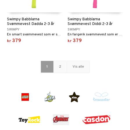
Swimpy Babblarna
Swimpy Babblarna
Svømmevest Dadda 2-3 år
Svømmevest Diddi 2-3 år
SWIMPY
SWIMPY
En smart svømmevest som er smidig å bruke under svømmetrening.
En fargerik svømmevest som er godt synlig i vannet.
379
379
kr
kr
1
2
Vis alle