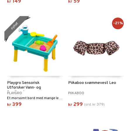
149
59
kr
kr
-21%
nyhet
Playgro Sensorisk
Piikaboo svømmevest Leo
Utforsker Vann- og
Sandbord
PLAYGRO
PIIKABOO
Et morsomt bord med mange lekemuligheter!
399
299
379
kr
kr
(
ord.
kr
)