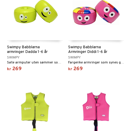
Swimpy Babblarna
Swimpy Babblarna
armringer Dadda 1-6 år
Armringer Diddi 1-6 år
SWIMPY
SWIMPY
Søte armputer uten sømmer som gnager.
Fargerike armringer som synes godt i vannet.
269
269
kr
kr