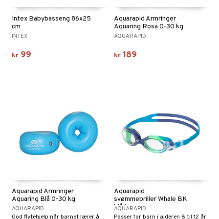
gtoys
ney Prinsesser
g
O Classic
r
Intex Babybasseng 86x25
Aquarapid Armringer
cm
Aquaring Rosa 0-30 kg
ens Barn
l
O Creator
o
rslek
INTEX
AQUARAPID
ållan
zen
GO Disney
badabado
andlek
99
189
kr
kr
ry Potter
O Disney Princess
ki
lek
lo Kitty
GO DUPLO
spill
.L.
O Friends
l
mma Mø
O Minecraft
ter
le
GO Ninjago
ter
ill
t
mmi
GO Speed Champions
0 biter
pill
ål & svar
 Patrol
GO Spidey
espill
sspill
rodukt
pa Gris
O Super Heroes
slespill
Aquarapid Armringer
Aquarapid
elingen
tersen & Findus
ic
Aquaring Blå 0-30 kg
svømmebriller Whale BK
illtilbehør
blå/grønn
AQUARAPID
AQUARAPID
pi Langstrømpe
God flytehjelp når barnet lærer å svømme
Passer for barn i alderen 8 til 12 år.