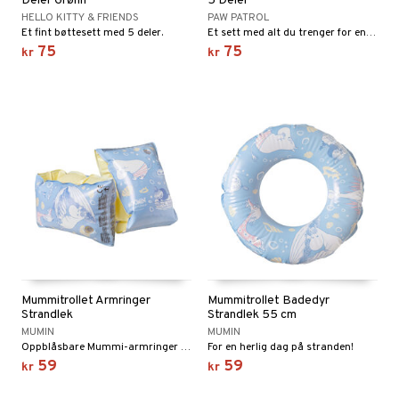
Deler Grønn
5 Deler
HELLO KITTY & FRIENDS
PAW PATROL
Et fint bøttesett med 5 deler.
Et sett med alt du trenger for en dag på stranden.
75
75
kr
kr
Mummitrollet Armringer
Mummitrollet Badedyr
Strandlek
Strandlek 55 cm
MUMIN
MUMIN
Oppblåsbare Mummi-armringer for stranden!
For en herlig dag på stranden!
59
59
kr
kr