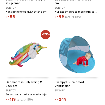
stk pinner
cm
SUNTOY
SUNTOY
Kast pinnene og dykk etter dem!
Kul bademadrass med form som en hai.
55
99
159
kr
kr
(
ord.
kr
)
-25%
Badmadrass Enhjørning 115
Swimpy UV-telt med
x 55 cm
Ventilasjon
SUNTOY
SWIMPY
En søt bademadrass med enhjørning motiv.
119
249
159
kr
(
ord.
kr
)
kr