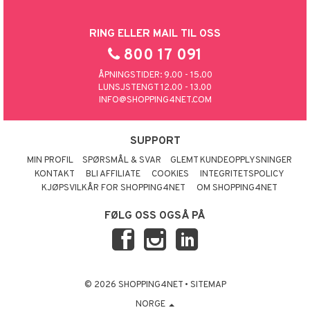
RING ELLER MAIL TIL OSS
800 17 091
ÅPNINGSTIDER: 9.00 - 15.00
LUNSJSTENGT 12.00 - 13.00
INFO@SHOPPING4NET.COM
SUPPORT
MIN PROFIL
SPØRSMÅL & SVAR
GLEMT KUNDEOPPLYSNINGER
KONTAKT
BLI AFFILIATE
COOKIES
INTEGRITETSPOLICY
KJØPSVILKÅR FOR SHOPPING4NET
OM SHOPPING4NET
FØLG OSS OGSÅ PÅ
© 2026 SHOPPING4NET
•
SITEMAP
NORGE