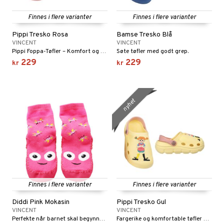
briller
pestoler
orasjon
len
 og fest
ør
Finnes i flere varianter
Finnes i flere varianter
mper
aply
kerade
ser og Solhatter
et
eler
Pippi Tresko Rosa
Bamse Tresko Blå
VINCENT
VINCENT
bevaring
ker
behør
gings
lær & Strømper
Pippi Foppa-Tøfler – Komfort og Moro for Små Føtter!
Søte tøfler med godt grep.
229
229
ngetøy
kr
kr
neservise
per
bokser & Matforvaring
derommet
esker
ær
etsbøker
ekker
ndklær
r barnevogner
er
iment
nyhet
eflasker & Tilbehør
pleie
l
ker
ngsspill
skalendere
nflasker & Tillbehør
kker & Tilbehør
ment
k
ter
ivitetsleker
giske leker
ker
ter
ill
t
retøy
 Klosser
0 biter
pill
ål & svar
Finnes i flere varianter
Finnes i flere varianter
-å-gå-vogner
O Builder
hus
espill
sspill
rodukt
Diddi Pink Mokasin
Pippi Tresko Gul
kkleker
omag
ndby
slespill
VINCENT
VINCENT
elingen
Perfekte når barnet skal begynne å gå!
Fargerike og komfortable tøfler med Pippi.
sser
dby Stockholm
ionfigurer