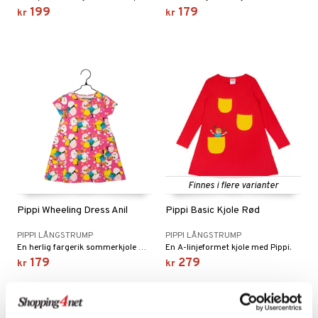
GO DUPLO
spill
199
179
kr
kr
.L.
O Friends
mma Mø
O Minecraft
le
GO Ninjago
mmi
GO Speed Champions
 Patrol
GO Spidey
pa Gris
O Super Heroes
tersen & Findus
ic
Finnes i flere varianter
pi Langstrømpe
Pippi Wheeling Dress Anil
Pippi Basic Kjole Rød
 MASKS
PIPPI LÅNGSTRUMP
PIPPI LÅNGSTRUMP
kemon
En herlig fargerik sommerkjole med Pippi-motiv.
En A-linjeformet kjole med Pippi.
179
279
kr
kr
ållan
derman
er Mario