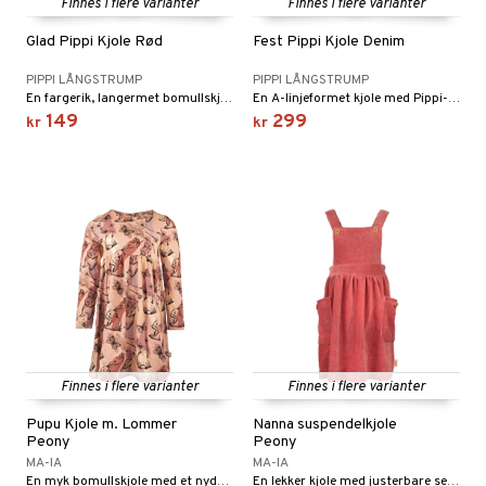
illtilbehør
Finnes i flere varianter
Finnes i flere varianter
gformers
mmi
y Born
ndegård
ester & Gyngedyr
Glad Pippi Kjole Rød
Fest Pippi Kjole Denim
ktøy
pi Hoppetossa
bie
urer
figurer
PIPPI LÅNGSTRUMP
PIPPI LÅNGSTRUMP
En fargerik, langermet bomullskjole.
En A-linjeformet kjole med Pippi-trykk.
i Villa Villerkulla
comelon
 Real
blarna
øy
149
299
kr
kr
ney Prinsesser
tlest Pet Shop
mse
eidskjøretøy
ketilbehør
leich - Fortidsdyr
tman
baner
anicals
us
by's Dollhouse
leich-Hester
libompa
er
tnite
kken & Kjøkkenredskap
r
py Friends
leich-Wild Life
s
nnvesen
GO Bluey
king
bil
.L.
 Zhu Pets
ney
iti
O City
tyrt
gtoys
ney Prinsesser
g
O Classic
r
ens Barn
l
O Creator
o
rslek
Finnes i flere varianter
Finnes i flere varianter
ållan
zen
GO Disney
badabado
andlek
Pupu Kjole m. Lommer
Nanna suspendelkjole
Peony
Peony
ry Potter
O Disney Princess
ki
lek
MA-IA
MA-IA
En myk bomullskjole med et nydelig dyremønster.
En lekker kjole med justerbare seler.
lo Kitty