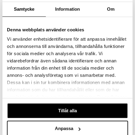
Samtycke
Information
Om
Denna webbplats använder cookies
Vi använder enhetsidentifierare för att anpassa innehållet
och annonserna till användarna, tillhandahålla funktioner
Finnes i flere varianter
Finnes i flere varianter
för sociala medier och analysera vår trafik. Vi
vidarebefordrar även sådana identifierare och annan
Sabina Dress Peony
Moomin Mimosa Kjole Rosa
information från din enhet till de sociala medier och
MA-IA
MUMIN
annons- och analysföretag som vi samarbetar med.
En søt kjole med volang.
En søt kjole i eksponert modell med volangkant.
Dessa kan i sin tur kombinera informationen med annan
199
179
kr
kr
information som du har tillhandahållit eller som de har
samlat in när du har använt deras tjänster. Du godkänner
våra cookies vid fortsatt användande av vår webbplats.
Tillåt alla
Anpassa