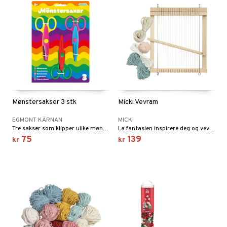
Mønstersakser 3 stk
Micki Vevram
EGMONT KÄRNAN
MICKI
Tre sakser som klipper ulike mønstre.
La fantasien inspirere deg og vev vakre kreasjoner!
75
139
kr
kr