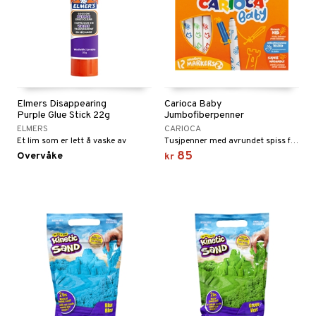
Elmers Disappearing
Carioca Baby
Purple Glue Stick 22g
Jumbofiberpenner
ELMERS
CARIOCA
Et lim som er lett å vaske av
Tusjpenner med avrundet spiss for barn fra 2 år.
85
Overvåke
kr