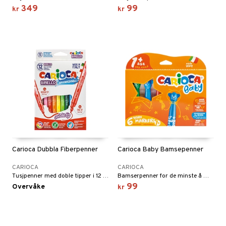
GO DUPLO
spill
349
99
kr
kr
.L.
O Friends
mma Mø
O Minecraft
le
GO Ninjago
mmi
GO Speed Champions
 Patrol
GO Spidey
pa Gris
O Super Heroes
tersen & Findus
ic
pi Langstrømpe
Carioca Dubbla Fiberpenner
Carioca Baby Bamsepenner
 MASKS
CARIOCA
CARIOCA
kemon
Tusjpenner med doble tipper i 12 fine farger.
Bamserpenner for de minste å male med.
99
Overvåke
kr
ållan
derman
er Mario