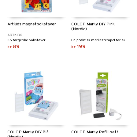
Artkids magnetbokstaver
COLOP Marky DIY Pink
(Nordic)
ARTKIDS
-
36 fargerike bokstaver.
En praktisk merkestempel for skole, sport og fritid.
89
199
kr
kr
COLOP Marky DIY Blå
COLOP Marky Refill-sett