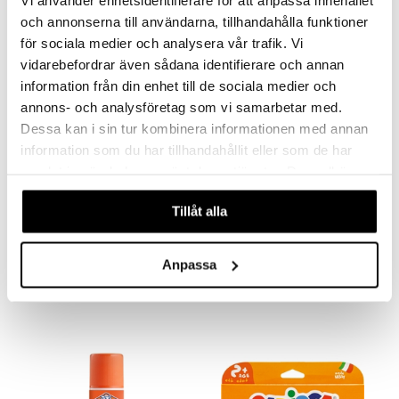
och annonserna till användarna, tillhandahålla funktioner
för sociala medier och analysera vår trafik. Vi
vidarebefordrar även sådana identifierare och annan
information från din enhet till de sociala medier och
annons- och analysföretag som vi samarbetar med.
Dessa kan i sin tur kombinera informationen med annan
information som du har tillhandahållit eller som de har
samlat in när du har använt deras tjänster. Du godkänner
våra cookies vid fortsatt användande av vår webbplats.
Tillåt alla
Crazy Chic Reveal Tattoo
Elmers Color-Changing
Slime Kit
CRAZY CHIC
ELMERS
Mystiske tatoveringer som avsløres når tatoveringen er ferdig!
Et morsomt og kult slimsett med slim som skifter farge i sollyset.
Anpassa
79
349
kr
kr