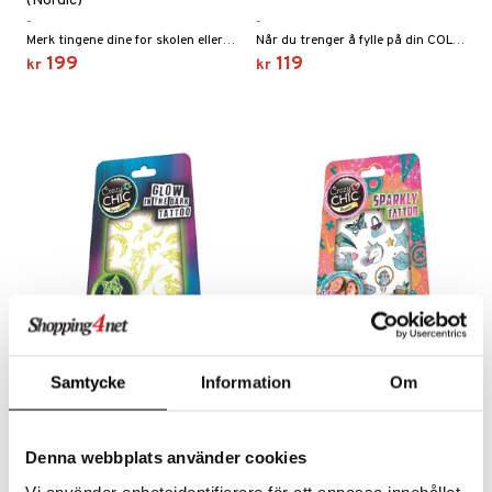
(Nordic)
-
-
Merk tingene dine for skolen eller treningen.
Når du trenger å fylle på din COLOP Marky!
199
119
kr
kr
Crazy Chic Glow in the dark
Crazy Chic Sparkly Tattoo
Samtycke
Information
Om
Tattoo
CRAZY CHIC
CRAZY CHIC
Lys opp mørket med disse tatoveringene.
Stilige, glitrende tatoveringer som barn elsker!
79
79
kr
kr
Denna webbplats använder cookies
Vi använder enhetsidentifierare för att anpassa innehållet