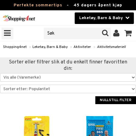
Perfekte sommertips
-
45 dagers åpent kjøp
Leketøy, Barn & Baby
RKER
Skjønnhet
JER
ODUKTER
Kontaktlinser
Shopping4net
»
Leketøy, Barn & Baby
»
Aktiviteter
»
Aktivitetsmateriell
Helsekost
er
Sorter eller filtrer slik at du enkelt finner favoritten
din:
Apotek
tetsmateriell
etssett
Fitness
ig
Hjem & innredning
NULLSTILL FILTER
Leketøy, Barn & Baby
teriell
Varemerker
s
Kampanjer
& Male