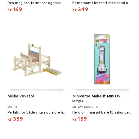
Den magiske, formbare og fascinerende sanden!
Et morsomt lekesett med sand og flere tilbehør.
169
349
kr
kr
Mikke Vevstol
Miniverse Make It Mini UV-
lampe
MICKI
MGA'S MINIVERSE
Perfekt for både yngre og eldre håndverkere!
Herd din mini på bare 15 sekunder.
359
159
kr
kr