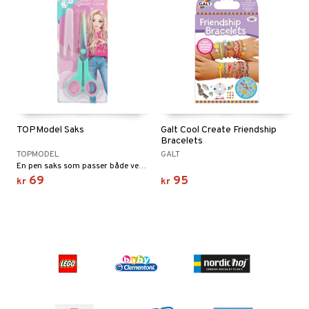
TOPModel Saks
Galt Cool Create Friendship
Bracelets
TOPMODEL
GALT
En pen saks som passer både venstre- og høyrehendte.
69
95
kr
kr