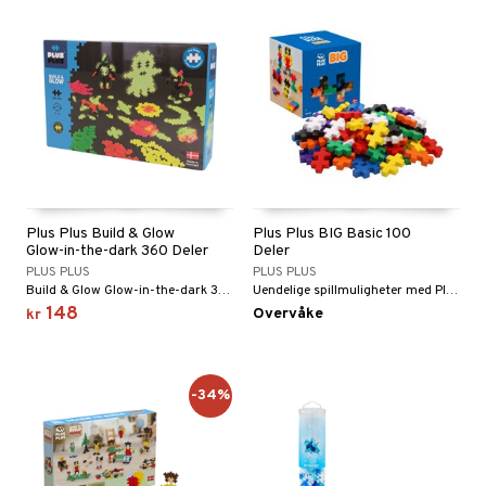
Plus Plus Build & Glow
Plus Plus BIG Basic 100
Glow-in-the-dark 360 Deler
Deler
PLUS PLUS
PLUS PLUS
Build & Glow Glow-in-the-dark 360 Deler fra Plus Plus er en ny, spennende måte å leke og bygge på. Kreasjonene lyser opp i mørket.
Uendelige spillmuligheter med Plus Plus BIG Basic 100 deler.
148
Overvåke
kr
-34%