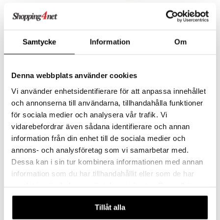
42659 LEGO Friends Biltur
42661 LEGO Friends
med Venner
Kostymefest
LEGO
LEGO
Samtycke
Information
Om
Kjøretøysett med 2 minidukker, en valpefigur, en tilhenger og skateboardtilbehør.
Et byggesett som inspirerer til fantasifull lek!
259
469
kr
kr
Denna webbplats använder cookies
Vi använder enhetsidentifierare för att anpassa innehållet
och annonserna till användarna, tillhandahålla funktioner
för sociala medier och analysera vår trafik. Vi
vidarebefordrar även sådana identifierare och annan
information från din enhet till de sociala medier och
annons- och analysföretag som vi samarbetar med.
Dessa kan i sin tur kombinera informationen med annan
information som du har tillhandahållit eller som de har
samlat in när du har använt deras tjänster. Du godkänner
42666 LEGO Friends
42675 LEGO Friends
våra cookies vid fortsatt användande av vår webbplats.
Kattefest & trehytte
Enhjørningsbil
Tillåt alla
Kakeleveranser
LEGO
LEGO