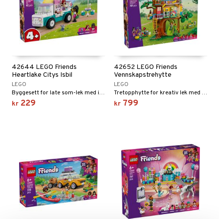
42644 LEGO Friends
42652 LEGO Friends
Heartlake Citys Isbil
Vennskapstrehytte
LEGO
LEGO
Byggesett for late som-lek med isbil.
Tretopphytte for kreativ lek med 4 minidukker, en hund og en vaskebjørn.
229
799
kr
kr