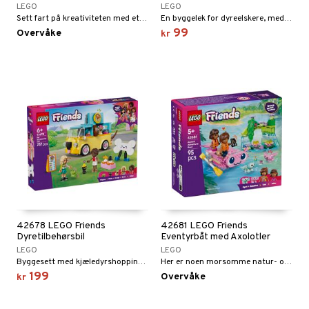
LEGO
LEGO
gtoys
ney Prinsesser
g
Sett fart på kreativiteten med et bassengsett.
En byggelek for dyreelskere, med tre hunder.
O Classic
99
Overvåke
kr
ens Barn
l
O Creator
ållan
zen
GO Disney
ry Potter
O Disney Princess
lo Kitty
GO DUPLO
.L.
GO Friends
mma Mø
O Minecraft
le
GO Ninjago
mmi
GO Speed Champions
42678 LEGO Friends
42681 LEGO Friends
 Patrol
GO Spidey
Dyretilbehørsbil
Eventyrbåt med Axolotler
LEGO
LEGO
pa Gris
O Super Heroes
Byggesett med kjæledyrshopping og søte dyr.
Her er noen morsomme natur- og dyrehistorier.
199
Overvåke
kr
tersen & Findus
ic
pi Langstrømpe
us