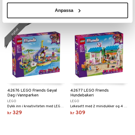
Et byggesett for katteelskende barn.
Byggesett med minidukker og søte tilbehør.
379
99
kr
kr
Anpassa
nyhet
42676 LEGO Friends Gøyal
42677 LEGO Friends
Dag i Vannparken
Hundebakeri
LEGO
LEGO
Dykk inn i kreativiteten med LEGO Friends Gøyal dag i vannparken.
Lekesett med 2 minidukker og 4 lekebikkjer og tilbehør.
329
309
kr
kr