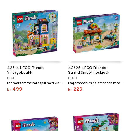
 MASKS
kken & Kjøkkenredskap
r
kemon
king
bil
ållan
tyrt
derman
r
er Mario
o
rslek
badabado
andlek
l
42614 LEGO Friends
42625 LEGO Friends
ki
lek
ter
Vintagebutikk
Strand Smoothieskiosk
LEGO
LEGO
spill
ter
ill
For morsomme rollespill med vintagebutikk.
Lag smoothies på stranden med minidukkene Nova og Niko.
t
499
229
kr
kr
0 biter
pill
ål & svar
espill
sspill
rodukt
slespill
elingen
illtilbehør