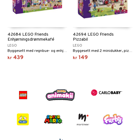
42684 LEGO Friends
42694 LEGO Friends
Enhjørningsdrømmekafé
Pizzabil
LEGO
LEGO
Byggesett med regnbue- og enhjørningstema.
Byggesett med 2 minidukker, pizzaovn, pizzatoppinger og hundefigur.
439
149
kr
kr