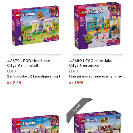
42679 LEGO Heartlake
42680 LEGO Heartlake
Citys Kaninhotell
Citys Nærbutikk
LEGO
LEGO
2 minidukker, 2 kaninfigurer og tilbehør med gulrottema.
Finn på morsomme eventyr i nærbutikken!
279
199
kr
kr
nyhet