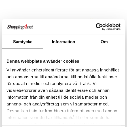
slespill
elingen
mmi
GO Speed Champions
illtilbehør
 Patrol
GO Spidey
pa Gris
O Super Heroes
tersen & Findus
ic
Samtycke
Information
Om
pi Langstrømpe
 MASKS
Denna webbplats använder cookies
kemon
Vi använder enhetsidentifierare för att anpassa innehållet
Pippi Dukkehusmøbler
Pippi Langstrømpe
ållan
Kjøkken
Figursett
och annonserna till användarna, tillhandahålla funktioner
PIPPI LÅNGSTRUMP
PIPPI LÅNGSTRUMP
för sociala medier och analysera vår trafik. Vi
derman
Innred Villa Villekulla med et fint kjøkkensett!
vidarebefordrar även sådana identifierare och annan
179
149
kr
kr
er Mario
information från din enhet till de sociala medier och
annons- och analysföretag som vi samarbetar med.
Dessa kan i sin tur kombinera informationen med annan
information som du har tillhandahållit eller som de har
samlat in när du har använt deras tjänster. Du godkänner