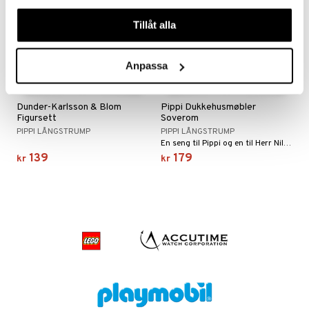
våra cookies vid fortsatt användande av vår webbplats.
Tillåt alla
Anpassa
Dunder-Karlsson & Blom
Pippi Dukkehusmøbler
Figursett
Soverom
PIPPI LÅNGSTRUMP
PIPPI LÅNGSTRUMP
En seng til Pippi og en til Herr Nilsson + en skattekiste.
139
179
kr
kr