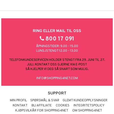
RING ELLER MAIL TIL OSS
800 17 091
ÅPNINGSTIDER: 9.00 - 15.00
LUNSJSTENGT 12.00 - 13.00
TELEFONKUNDESERVICEN HOLDER STENGT FRA 29. JUNI TIL 27.
JULI. KONTAKT OSS GJERNE VIA E-POST
SÅ HJELPER VI DEG SÅ SNART SOM MULIG.
INFO@SHOPPING4NET.COM
SUPPORT
MIN PROFIL
SPØRSMÅL & SVAR
GLEMT KUNDEOPPLYSNINGER
KONTAKT
BLI AFFILIATE
COOKIES
INTEGRITETSPOLICY
KJØPSVILKÅR FOR SHOPPING4NET
OM SHOPPING4NET